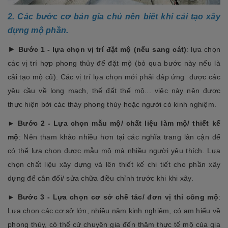
2. Các bước cơ bản gia chủ nên biết khi cải tạo xây
dựng mộ phần.
►
Bước 1 - lựa chọn vị trí đặt mộ (nếu sang cát)
: lựa chọn
các vị trí hợp phong thủy để đặt mộ (bỏ qua bước này nếu là
cải tạo mộ cũ). Các vị trí lựa chọn mới phải đáp ứng được các
yêu cầu về long mạch, thế đất thế mộ... việc này nên được
thực hiện bởi các thày phong thủy hoặc người có kinh nghiệm.
►
Bước 2 - Lựa chọn mẫu mộ/ chất liệu làm mộ/ thiết kế
mộ
: Nên tham khảo nhiều hơn tại các nghĩa trang lân cận để
có thể lựa chọn được mẫu mộ mà nhiều người yêu thích. Lựa
chọn chất liệu xây dựng và lên thiết kế chi tiết cho phần xây
dựng để cân đối/ sửa chữa điều chỉnh trước khi khi xây.
►
Bước 3 - Lựa chọn cơ sở chế tác/ đơn vị thi công mộ
:
Lựa chọn các cơ sở lớn, nhiều năm kinh nghiệm, có am hiểu về
phong thủy, có thể cử chuyên gia đến thăm thực tế mộ của gia