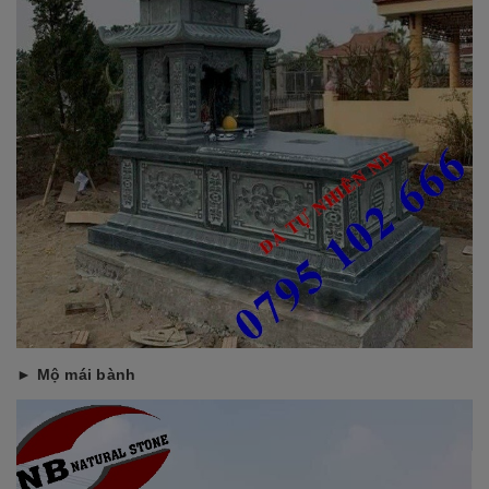
► Mộ mái bành