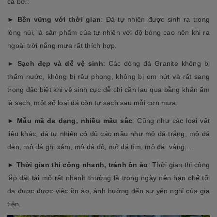
cả bởi:
►
Bền vững với thời gian
: Đá tự nhiên được sinh ra trong
lòng núi, là sản phẩm của tự nhiên với độ bóng cao nên khi ra
ngoài trời nắng mưa rất thích hợp.
►
Sạch đẹp và dễ vệ sinh
: Các dòng đá Granite không bị
thấm nước, không bị rêu phong, không bị om nứt và rất sang
trọng đặc biệt khi vệ sinh cực dễ chỉ cần lau qua bằng khăn ẩm
là sạch, một số loại đá còn tự sạch sau mỗi cơn mưa.
►
Mẫu mã đa dạng, nhiều mầu sắc
: Cũng như các loại vật
liệu khác, đá tự nhiên có đủ các mầu như mộ đá trắng, mộ đá
đen, mộ đá ghi xám, mộ đá đỏ, mộ đá tím, mộ đá váng...
►
Thời gian thi công nhanh, tránh ồn ào
: Thời gian thi công
lắp đặt tại mộ rất nhanh thường là trong ngày nên hạn chế tối
đa được được việc ồn ào, ảnh hưởng đến sự yên nghỉ của gia
tiên.