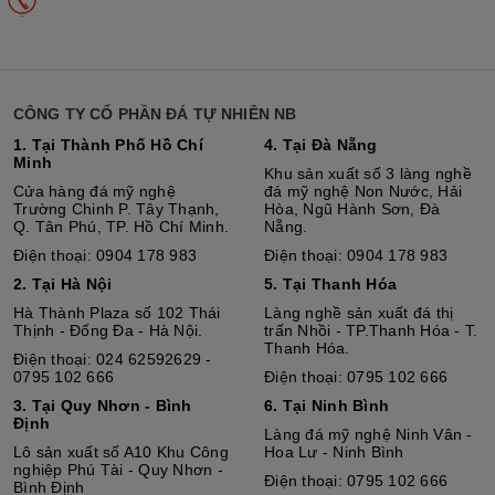
CÔNG TY CỔ PHẦN ĐÁ TỰ NHIÊN NB
1. Tại Thành Phố Hồ Chí
4. Tại Đà Nẵng
Minh
Khu sản xuất số 3 làng nghề
Cửa hàng đá mỹ nghệ
đá mỹ nghệ Non Nước, Hải
Trường Chinh P. Tây Thạnh,
Hòa, Ngũ Hành Sơn, Đà
Q. Tân Phú, TP. Hồ Chí Minh.
Nẵng.
Điện thoại: 0904 178 983
Điện thoại: 0904 178 983
2. Tại Hà Nội
5. Tại Thanh Hóa
Hà Thành Plaza số 102 Thái
Làng nghề sản xuất đá thị
Thịnh - Đống Đa - Hà Nội.
trấn Nhồi - TP.Thanh Hóa - T.
Thanh Hóa.
Điện thoại: 024 62592629 -
0795 102 666
Điện thoại: 0795 102 666
3. Tại Quy Nhơn - Bình
6. Tại Ninh Bình
Định
Làng đá mỹ nghệ Ninh Vân -
Lô sả
n
xuất số A10 Khu Công
Hoa Lư - Ninh Bình
nghiệp Phú Tài - Quy Nhơn -
Điện thoại: 0795 102 666
Bình Định