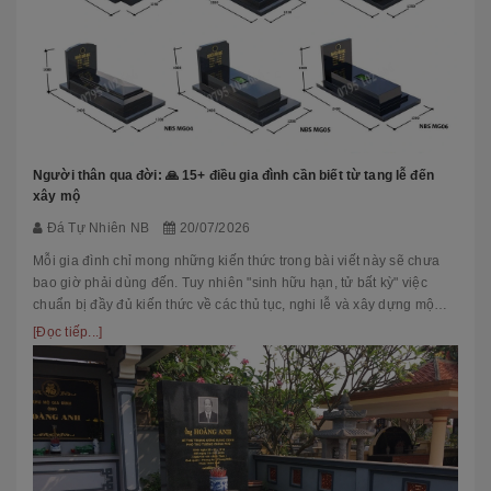
Người thân qua đời: 🙏 15+ điều gia đình cần biết từ tang lễ đến
xây mộ
Đá Tự Nhiên NB
20/07/2026
Mỗi gia đình chỉ mong những kiến thức trong bài viết này sẽ chưa
bao giờ phải dùng đến. Tuy nhiên "sinh hữu hạn, tử bất kỳ" việc
chuẩn bị đầy đủ kiến thức về các thủ tục, nghi lễ và xây dựng mộ
phầ...
[Đọc tiếp...]