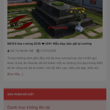
Mộ Đá hoa cương 2026 ❤️ 199+ Mẫu đẹp, báo giá tại xưởng
Đá Tự Nhiên NB
17/07/2026
Trong những năm gần đây, mộ đá hoa cương hay còn có tên gọi
khác là mộ đá Granite đã trở thành một xu hướng chủ đạo trong thiết
kế thi công mộ đá tự nhiên. Với độ bền cao, mẫu mã đẹp, kiểu dáng
hiệ...
[Đọc tiếp...]
SẢN PHẨM NỔI BẬT
Danh mục không tồn tại