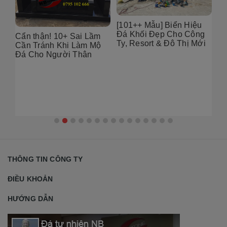
6
[101++ Mẫu] Biển Hiệu
99
Đá Khối Đẹp Cho Công
Bụ
Cẩn thận! 10+ Sai Lầm
Ty, Resort & Đô Thị Mới
Th
Cần Tránh Khi Làm Mộ
Gó
Đá Cho Người Thân
THÔNG TIN CÔNG TY
ĐIỀU KHOẢN
HƯỚNG DẪN