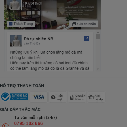
HỖ TRỢ THANH TOÁN
GIẢI ĐÁP THẮC MẮC
Tư vấn miễn phí (24/7)
0795 102 666