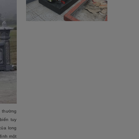
h thường
biến tuy
của long
đình một