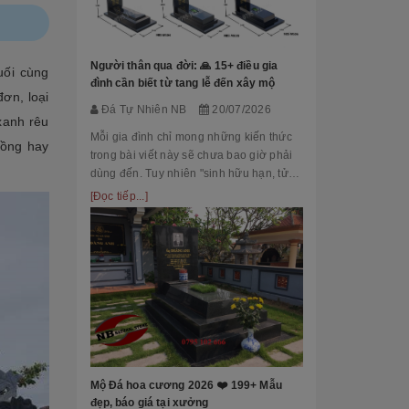
Đá Tự Nhiên
Mộ phần là nơi
là chốn linh th
Người thân qua đời: 🙏 15+ điều gia
uối cùng
tộc. Xây dựng 
đình cần biết từ tang lễ đến xây mộ
đơn, loại
tri ân công đứ
[Đọc tiếp...]
Đá Tự Nhiên NB
20/07/2026
của con cháu 
xanh rêu
tổ...
Mỗi gia đình chỉ mong những kiến thức
rồng hay
trong bài viết này sẽ chưa bao giờ phải
dùng đến. Tuy nhiên "sinh hữu hạn, tử
bất kỳ" việc chuẩn bị đầy đủ kiến thức về
[Đọc tiếp...]
các thủ tục, nghi lễ và xây dựng mộ
phầ...
[101++ Mẫu] B
Cho Công Ty, R
Đá Tự Nhiên
Biển hiệu đá k
nhiều công ty, 
Mộ Đá hoa cương 2026 ❤️ 199+ Mẫu
cấp lựa chọn n
đẹp, báo giá tại xưởng