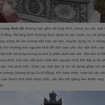
u
Long đình đá
thường bao gồm đế long đình, bưng, trụ cột, mặt 
cổ đẳng. Đế long đình thường được ghép từ các mảnh, trụ cột ghép
ằng mộng đá âm dương kết hợp với keo chuyên dụng và xi măng
ặt thờ thường làm nguyên khối để đảm bảo yêu cầu tâm linh, các 
 liên kết với bưng tương tự như ở phần dưới ban thờ. Mái đao là đ
long đình, mái đao bắt buộc phải làm nguyên khối bởi đây là bộ p
 các mái phía trên. Giữa các mái đao là trụ và bưng ghép với n
 dương (chúng tôi gọi là cổ đẳng). Khi hoàn thiện, toàn bộ các m
u tạo thành một khối vững chắc, các liên kết giằng kéo khiến long 
ắn.