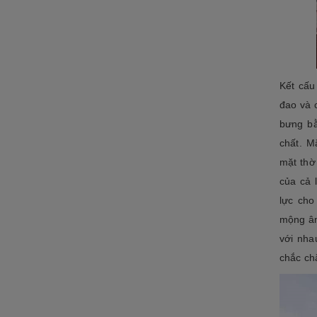
Kết cấ
đao và 
bưng b
chất. M
mặt thờ
của cả 
lực cho
mộng âm
với nha
chắc ch