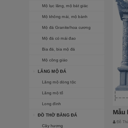
Mộ lục lăng, mộ bát giác
Mộ không mái, mộ bành
Mộ đá Granite/hoa cương
Mộ đá có mái đao
Bia đá, bia mộ đá
Mộ công giáo
LĂNG MỘ ĐÁ
Lăng mộ dòng tộc
Lăng mộ tổ
Long đình
Mẫu 
ĐỒ THỜ BẰNG ĐÁ
Đỗ Th
Cây hương