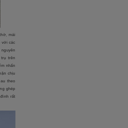
thờ, mái
 với các
 nguyên
trụ trên
iểm nhấn
hận chịu
hau theo
ộng ghép
đình rất