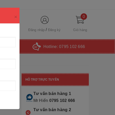
×
0
Đăng nhập
Đăng ký
Giỏ hàng
Hotline:
0795 102 666
HỖ TRỢ TRỰC TUYẾN
Tư vấn bán hàng 1
Mr Hiển
0795 102 666
Tư vấn bán hàng 2