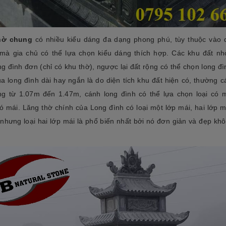
tộc. Xây dựng mộ phần không chỉ là việc
độ bền cao, mẫu mã đẹp, kiểu
tri ân công đức dưỡng dục sinh thành
[Đọc tiếp...]
của con cháu dành cho ông bà cha mẹ
tổ...
hờ chung
có nhiều kiểu dáng đa dạng phong phú, tùy thuộc vào d
 mà gia chủ có thể lựa chọn kiểu dáng thích hợp. Các khu đất nh
g đình đơn (chỉ có khu thờ), ngược lại đất rộng có thể chọn long đ
a long đình dài hay ngắn là do diện tích khu đất hiện có, thường c
ng từ 1.07m đến 1.47m, cánh long đình có thể lựa chọn loại có 
ó mái. Lăng thờ chính của Long đình có loại một lớp mái, hai lớp m
nhưng loại hai lớp mái là phổ biến nhất bởi nó đơn giản và đẹp khô