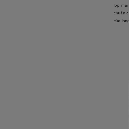
lớp mái
chuẩn c
của long