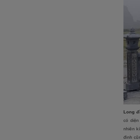
ĐÁ NỘI - NGOẠI THẤT
Sập đá- Biển hiệu
Lò sưởi đá
Phù điêu đá
Lavabo đá
Bồn tắm đá
Đèn đá
Bàn ghế đá
NON BỘ- TIỂU CẢNH SÂN
VƯỜN
Long đ
ĐÁ PHONG THỦY
có diện
nhiên k
ĐÁ XÂY DỰNG
đình cũ