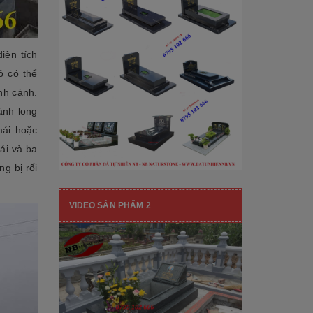
[Đọc tiếp...]
hạng mục nhận diện thương hiệu, nó
còn...
iện tích
ỏ có thể
ình cánh.
ánh long
mái hoặc
ái và ba
ng bị rối
VIDEO SẢN PHẨM 2