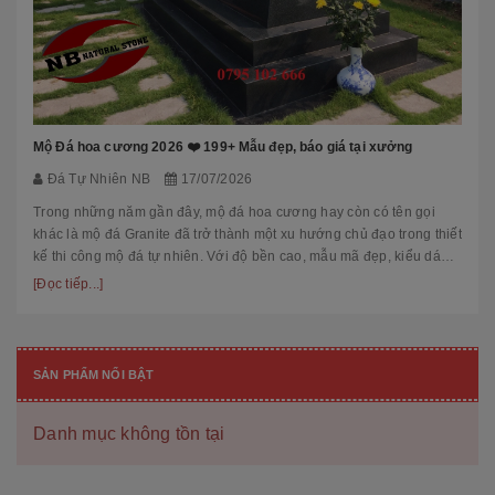
Mộ Đá hoa cương 2026 ❤️ 199+ Mẫu đẹp, báo giá tại xưởng
Đá Tự Nhiên NB
17/07/2026
Trong những năm gần đây, mộ đá hoa cương hay còn có tên gọi
khác là mộ đá Granite đã trở thành một xu hướng chủ đạo trong thiết
kế thi công mộ đá tự nhiên. Với độ bền cao, mẫu mã đẹp, kiểu dáng
hiệ...
[Đọc tiếp...]
SẢN PHẨM NỔI BẬT
Danh mục không tồn tại