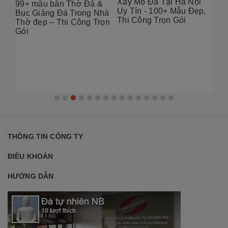
Xây Mộ Đá Tại Hà Nội
ờ Đá &
Địa chỉ thiết Kế Mộ Đá
Uy Tín - 100+ Mẫu Đẹp,
rong Nhà
Tại Hà Nội – 100+ Mẫu
Thi Công Trọn Gói
ông Trọn
Đẹp, Chuẩn Phong Th
2026
THÔNG TIN CÔNG TY
ĐIỀU KHOẢN
HƯỚNG DẪN