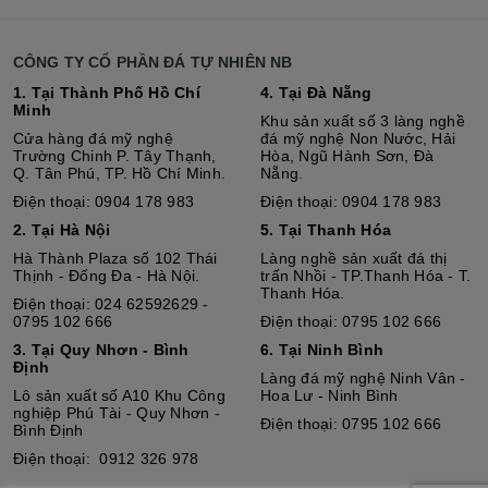
CÔNG TY CỔ PHẦN ĐÁ TỰ NHIÊN NB
1. Tại Thành Phố Hồ Chí
4. Tại Đà Nẵng
Minh
Khu sản xuất số 3 làng nghề
Cửa hàng đá mỹ nghệ
đá mỹ nghệ Non Nước, Hải
Trường Chinh P. Tây Thạnh,
Hòa, Ngũ Hành Sơn, Đà
Q. Tân Phú, TP. Hồ Chí Minh.
Nẵng.
Điện thoại: 0904 178 983
Điện thoại: 0904 178 983
2. Tại Hà Nội
5. Tại Thanh Hóa
Hà Thành Plaza số 102 Thái
Làng nghề sản xuất đá thị
Thịnh - Đống Đa - Hà Nội.
trấn Nhồi - TP.Thanh Hóa - T.
Thanh Hóa.
Điện thoại: 024 62592629 -
0795 102 666
Điện thoại: 0795 102 666
3. Tại Quy Nhơn - Bình
6. Tại Ninh Bình
Định
Làng đá mỹ nghệ Ninh Vân -
Lô sả
n
xuất số A10 Khu Công
Hoa Lư - Ninh Bình
nghiệp Phú Tài - Quy Nhơn -
Điện thoại: 0795 102 666
Bình Định
Điện thoại: 0912 326 978