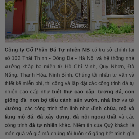
Công ty Cổ Phần Đá Tự nhiên NB
có trụ sở chính tại
số 102 Thái Thịnh - Đống Đa - Hà Nội và hệ thống nhà
xưởng khắp ba miền từ Hồ Chí Minh, Quy Nhơn, Đà
Nẵng, Thanh Hóa, Ninh Bình. Chúng tôi nhận tư vấn và
thiết kế miễn phí, thi công và lắp đặt các công trình đá tự
nhiên cao cấp như
biệt thự cao cấp
,
tượng đá
,
con
giống đá
,
non bộ tiểu cảnh sân vườn
,
nhà thờ
và
từ
đường
, các công trình tâm linh như
đình chùa
,
mộ và
lăng mộ đá
,
đá xây dựng
,
đá nội ngoại thất
và các
công trình
đá tự nhiên
khác. Niềm tin của Quý khách là
món quà vô giá mà chúng tôi luôn cố gắng hết mình gìn