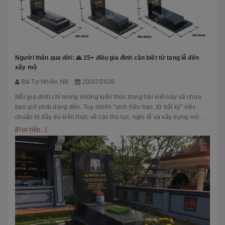
Người thân qua đời: 🙏 15+ điều gia đình cần biết từ tang lễ đến
xây mộ
Đá Tự Nhiên NB
20/07/2026
Mỗi gia đình chỉ mong những kiến thức trong bài viết này sẽ chưa
bao giờ phải dùng đến. Tuy nhiên "sinh hữu hạn, tử bất kỳ" việc
chuẩn bị đầy đủ kiến thức về các thủ tục, nghi lễ và xây dựng mộ
phầ...
[Đọc tiếp...]