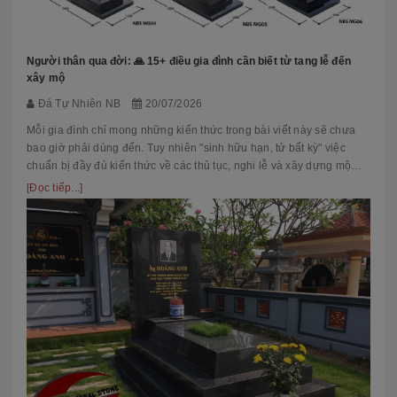
Người thân qua đời: 🙏 15+ điều gia đình cần biết từ tang lễ đến
xây mộ
Đá Tự Nhiên NB
20/07/2026
Mỗi gia đình chỉ mong những kiến thức trong bài viết này sẽ chưa
bao giờ phải dùng đến. Tuy nhiên "sinh hữu hạn, tử bất kỳ" việc
chuẩn bị đầy đủ kiến thức về các thủ tục, nghi lễ và xây dựng mộ
phầ...
[Đọc tiếp...]