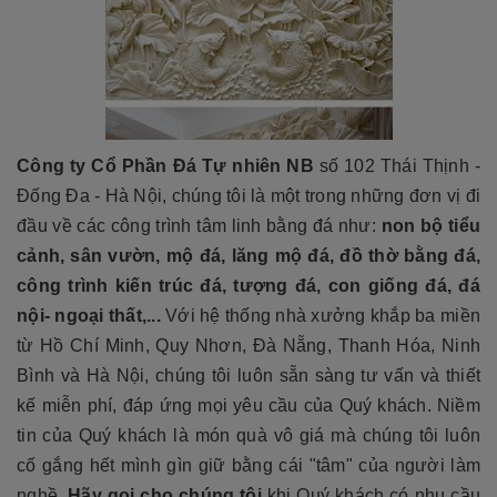
Công ty Cổ Phần Đá Tự nhiên NB
số 102 Thái Thịnh -
Đống Đa - Hà Nội, chúng tôi là một trong những đơn vị đi
đầu về các công trình tâm linh bằng đá như:
non bộ tiểu
cảnh, sân vườn, mộ đá, lăng mộ đá, đồ thờ bằng đá,
công trình kiến trúc đá, tượng đá, con giống đá, đá
nội- ngoại thất,...
Với hệ thống nhà xưởng khắp ba miền
từ Hồ Chí Minh, Quy Nhơn, Đà Nẵng, Thanh Hóa, Ninh
Bình và Hà Nội, chúng tôi luôn sẵn sàng tư vấn và thiết
kế miễn phí, đáp ứng mọi yêu cầu của Quý khách. Niềm
tin của Quý khách là món quà vô giá mà chúng tôi luôn
cố gắng hết mình gìn giữ bằng cái "tâm" của người làm
nghề.
Hãy gọi cho chúng tôi
khi Quý khách có nhu cầu