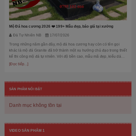
Mộ Đá hoa cương 2026 ❤️ 199+ Mẫu đẹp, báo giá tại xưởng
Đá Tự Nhiên NB
17/07/2026
Trong những năm gần đây, mộ đá hoa cương hay còn có tên gọi
khác là mộ đá Granite đã trở thành một xu hướng chủ đạo trong thiết
kế thi công mộ đá tự nhiên. Với độ bền cao, mẫu mã đẹp, kiểu dáng
hiệ...
[Đọc tiếp...]
SẢN PHẨM NỔI BẬT
Danh mục không tồn tại
VIDEO SẢN PHẨM 1