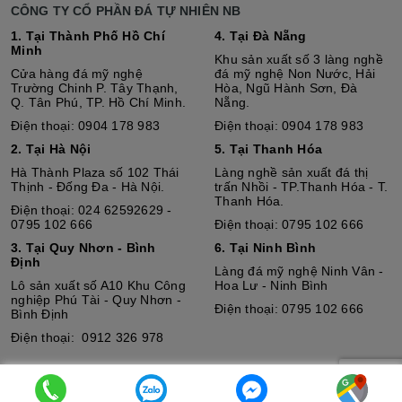
CÔNG TY CỔ PHẦN ĐÁ TỰ NHIÊN NB
1. Tại Thành Phố Hồ Chí
4. Tại Đà Nẵng
Minh
Khu sản xuất số 3 làng nghề
Cửa hàng đá mỹ nghệ
đá mỹ nghệ Non Nước, Hải
Trường Chinh P. Tây Thạnh,
Hòa, Ngũ Hành Sơn, Đà
Q. Tân Phú, TP. Hồ Chí Minh.
Nẵng.
Điện thoại: 0904 178 983
Điện thoại: 0904 178 983
2. Tại Hà Nội
5. Tại Thanh Hóa
Hà Thành Plaza số 102 Thái
Làng nghề sản xuất đá thị
Thịnh - Đống Đa - Hà Nội.
trấn Nhồi - TP.Thanh Hóa - T.
Thanh Hóa.
Điện thoại: 024 62592629 -
0795 102 666
Điện thoại: 0795 102 666
3. Tại Quy Nhơn - Bình
6. Tại Ninh Bình
Định
Làng đá mỹ nghệ Ninh Vân -
Lô sả
n
xuất số A10 Khu Công
Hoa Lư - Ninh Bình
nghiệp Phú Tài - Quy Nhơn -
Điện thoại: 0795 102 666
Bình Định
Điện thoại: 0912 326 978
© Bản quyền thuộc về Đá tự nhiên NB