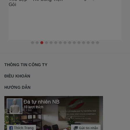
Đẹ
Gói
2
THÔNG TIN CÔNG TY
ĐIỀU KHOẢN
HƯỚNG DẪN