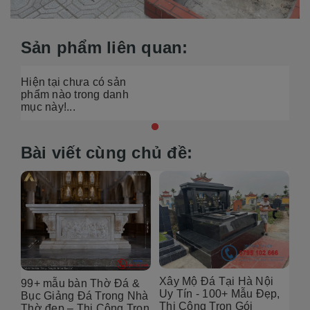
Sản phẩm liên quan:
Hiện tại chưa có sản
phẩm nào trong danh
mục này!...
Bài viết cùng chủ đề:
Xây Mộ Đá Tại Hà Nội
99+ mẫu bàn Thờ Đá &
Đị
Uy Tín - 100+ Mẫu Đẹp,
g
Bục Giảng Đá Trong Nhà
Tạ
Thi Công Trọn Gói
i
Thờ đẹp – Thi Công Trọn