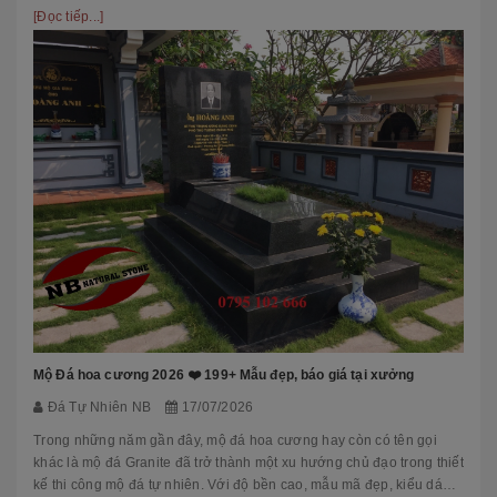
phầ...
[Đọc tiếp...]
Mộ Đá hoa cương 2026 ❤️ 199+ Mẫu đẹp, báo giá tại xưởng
Đá Tự Nhiên NB
17/07/2026
Trong những năm gần đây, mộ đá hoa cương hay còn có tên gọi
khác là mộ đá Granite đã trở thành một xu hướng chủ đạo trong thiết
kế thi công mộ đá tự nhiên. Với độ bền cao, mẫu mã đẹp, kiểu dáng