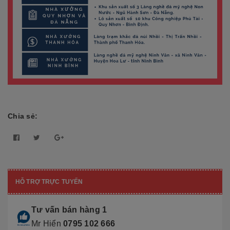
Chia sẻ:
HỖ TRỢ TRỰC TUYẾN
Tư vấn bán hàng 1
Mr Hiển
0795 102 666