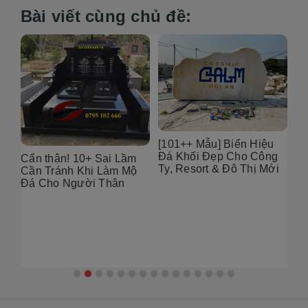
Bài viết cùng chủ đề:
6
[101++ Mẫu] Biển Hiệu
99
Đá Khối Đẹp Cho Công
Bụ
Cẩn thận! 10+ Sai Lầm
Ty, Resort & Đô Thị Mới
Th
Cần Tránh Khi Làm Mộ
Gó
Đá Cho Người Thân