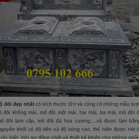
 đôi đẹp nhất
có kích thước lớn và cũng có những mẫu tư
 đôi không mái, mộ đôi một mái, hai mái, ba mái, mộ đôi 
mộ đôi tam cấp, mộ đôi đá hoa cương.....và được làm bằn
nguyên khối có độ bền và độ bóng cao, thể hiện được nét 
ười Việt. Với sự đồng nhất về thiết kế khiến cho những ngô