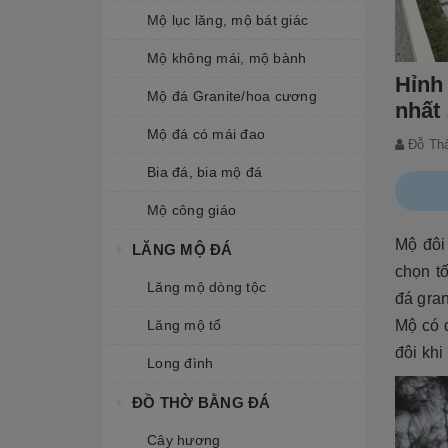
Mộ lục lăng, mộ bát giác
Mộ không mái, mộ bành
Hỉnh
Mộ đá Granite/hoa cương
nhất
Mộ đá có mái đao
Đỗ Th
Bia đá, bia mộ đá
Mộ công giáo
Mộ đôi
LĂNG MỘ ĐÁ
chọn t
Lăng mộ dòng tộc
đá gran
Lăng mộ tổ
Mộ có 
đôi kh
Long đình
ĐỒ THỜ BẰNG ĐÁ
Cây hương