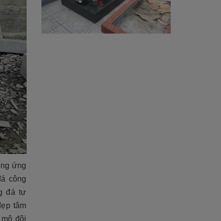
ơng ứng
đá công
g đá tự
đẹp tâm
i mộ đôi