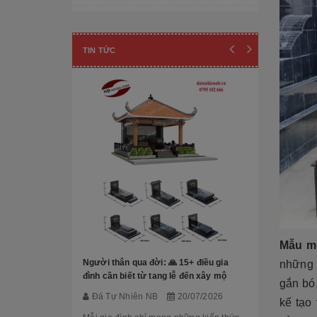
Cột đá - Chân đế tảng
Đài phun nước
TIN TỨC
Lan can đá - Cột trụ
TƯỢNG ĐÁ
Tượng Phúc- Lộc- Thọ
Tượng 18 vị la hán
Tượng Phật Địa Tạng
Tượng Phật Di Lặc
Mộ Đá hoa 
đẹp, báo gi
Tượng Quan Âm
Mẫu m
Đá Tự Nh
Tượng Phật Thích Ca
Người thân qua đời: 🙏 15+ điều gia
những 
Trong nhữn
đình cần biết từ tang lễ đến xây mộ
gắn bó,
cương hay c
Tượng Công giáo
Đá Tự Nhiên NB
20/07/2026
Granite đã 
kế tạo
đạo trong th
Tượng Nghệ thuật