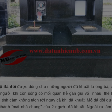
cương 2026 ❤️ 199+ Mẫu
á tại xưởng
Cẩn thận! 10+ Sai Lầm Cần Tránh Khi
ộ đá đôi
được dùng cho những người đã khuất là ông bà, 
Làm Mộ Đá Cho Người Thân
iên NB
17/07/2026
người khi còn sống có mối quan hệ gần gũi với nhau, thể 
Đá Tự Nhiên NB
01/07/2026
g năm gần đây, mộ đá hoa
 tình cảm không tách rời ngay cả khi đã khuất. Mộ đá đôi đư
òn có tên gọi khác là mộ đá
Mộ phần là nơi yên nghỉ của người mất,
trở thành một xu hướng chủ
 thành “mái nhà chung” của 2 người đã khuất. Ngoài ra làm
là chốn linh thiêng của gia đình dòng
iết kế thi công mộ đá tự