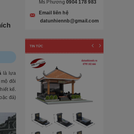
Ms Phương
0904 178 983
Email liên hệ
datunhiennb@gmail.com
hích
TIN TỨC
á
là lựa
 mộ đôi
hiết kế.
oặc đá)
Cẩn thận! 10+ 
Làm Mộ Đá Ch