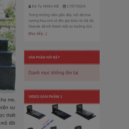
thế cùng độ bền
[Đọc tiếp...]
Đá Tự Nhiên NB
17/07/2026
hạng mục nhận
còn...
Trong những năm gần đây, mộ đá hoa
cương hay còn có tên gọi khác là mộ đá
Granite đã trở thành một xu hướng chủ
đạo trong thiết kế thi công mộ đá tự
[Đọc tiếp...]
nhiên. Với độ bền cao, mẫu mã đẹp, kiểu
dáng hiệ...
SẢN PHẨM NỔI BẬT
Danh mục không tồn tại
[101++ Mẫu] Biển Hiệu Đá Khối Đẹp
Cho Công Ty, Resort & Đô Thị Mới
VIDEO SẢN PHẨM 1
cha mẹ,
Đá Tự Nhiên NB
29/06/2026
hiện sự
Biển hiệu đá khối đang ngày càng được
ợc thiết
nhiều công ty, khu đô thị mới, resort cao
cấp lựa chọn nhờ vẻ đẹp sang trọng, bề
 mộ đôi
thế cùng độ bền vượt trội. Không chỉ là