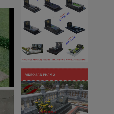
[Đọc tiếp...]
hạng mục nhận diện thương hiệu, nó
còn...
VIDEO SẢN PHẨM 2