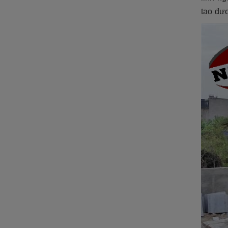
tạo đượ