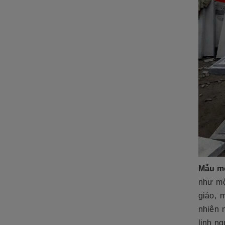
ĐÁ NỘI - NGOẠI THẤT
Sập đá- Biển hiệu
Lò sưởi đá
Phù điêu đá
Lavabo đá
Bồn tắm đá
Đèn đá
Bàn ghế đá
NON BỘ- TIỂU CẢNH SÂN
Mẫu mộ
VƯỜN
như mộ
ĐÁ PHONG THỦY
giáo, 
nhiên 
ĐÁ XÂY DỰNG
linh ng