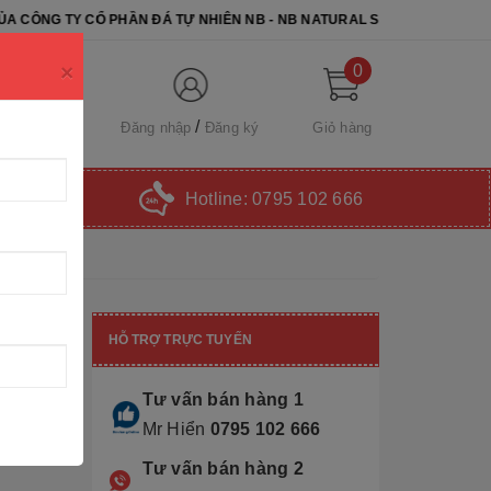
N ĐÁ TỰ NHIÊN NB - NB NATURAL STONE. CHÚC QUÝ KHÁCH CHỌN ĐƯ
×
0
Đăng nhập
Đăng ký
Giỏ hàng
Hotline:
0795 102 666
HỖ TRỢ TRỰC TUYẾN
Tư vấn bán hàng 1
Mr Hiển
0795 102 666
Tư vấn bán hàng 2