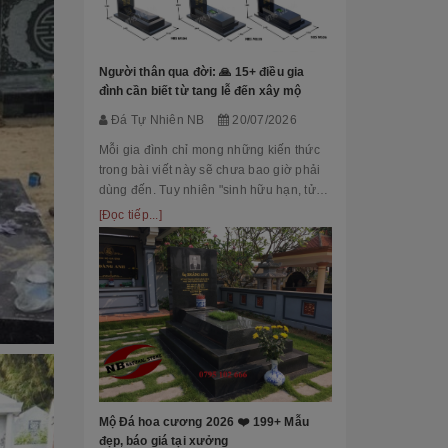
Đá Tự Nhiên
Mộ phần là nơi
là chốn linh th
Người thân qua đời: 🙏 15+ điều gia
tộc. Xây dựng 
đình cần biết từ tang lễ đến xây mộ
tri ân công đứ
[Đọc tiếp...]
Đá Tự Nhiên NB
20/07/2026
của con cháu 
tổ...
Mỗi gia đình chỉ mong những kiến thức
trong bài viết này sẽ chưa bao giờ phải
dùng đến. Tuy nhiên "sinh hữu hạn, tử
bất kỳ" việc chuẩn bị đầy đủ kiến thức về
[Đọc tiếp...]
các thủ tục, nghi lễ và xây dựng mộ
phầ...
[101++ Mẫu] B
Cho Công Ty, R
Đá Tự Nhiên
Biển hiệu đá k
nhiều công ty, 
Mộ Đá hoa cương 2026 ❤️ 199+ Mẫu
cấp lựa chọn n
đẹp, báo giá tại xưởng