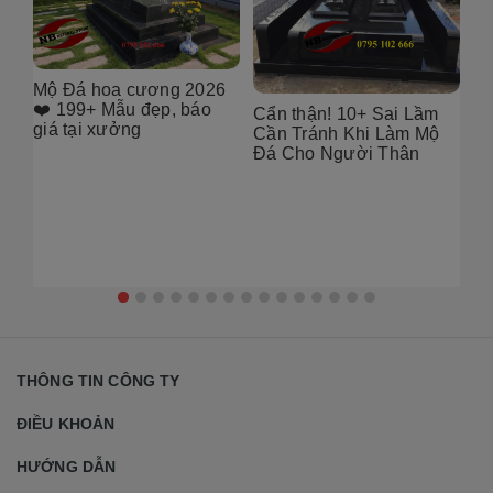
6
[101++ Mẫu] Biển Hiệu
99
Đá Khối Đẹp Cho Công
Bụ
Cẩn thận! 10+ Sai Lầm
Ty, Resort & Đô Thị Mới
Th
Cần Tránh Khi Làm Mộ
Gó
Đá Cho Người Thân
THÔNG TIN CÔNG TY
ĐIỀU KHOẢN
HƯỚNG DẪN