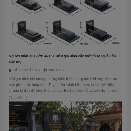
Người thân qua đời: 🙏 15+ điều gia đình cần biết từ tang lễ đến
xây mộ
Đá Tự Nhiên NB
20/07/2026
Mỗi gia đình chỉ mong những kiến thức trong bài viết này sẽ chưa
bao giờ phải dùng đến. Tuy nhiên "sinh hữu hạn, tử bất kỳ" việc
chuẩn bị đầy đủ kiến thức về các thủ tục, nghi lễ và xây dựng mộ
phầ...
[Đọc tiếp...]