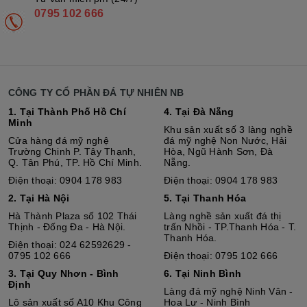
0795 102 666
CÔNG TY CỔ PHẦN ĐÁ TỰ NHIÊN NB
1. Tại Thành Phố Hồ Chí
4. Tại Đà Nẵng
Minh
Khu sản xuất số 3 làng nghề
Cửa hàng đá mỹ nghệ
đá mỹ nghệ Non Nước, Hải
Trường Chinh P. Tây Thạnh,
Hòa, Ngũ Hành Sơn, Đà
Q. Tân Phú, TP. Hồ Chí Minh.
Nẵng.
Điện thoại: 0904 178 983
Điện thoại: 0904 178 983
2. Tại Hà Nội
5. Tại Thanh Hóa
Hà Thành Plaza số 102 Thái
Làng nghề sản xuất đá thị
Thịnh - Đống Đa - Hà Nội.
trấn Nhồi - TP.Thanh Hóa - T.
Thanh Hóa.
Điện thoại: 024 62592629 -
0795 102 666
Điện thoại: 0795 102 666
3. Tại Quy Nhơn - Bình
6. Tại Ninh Bình
Định
Làng đá mỹ nghệ Ninh Vân -
Lô sả
n
xuất số A10 Khu Công
Hoa Lư - Ninh Bình