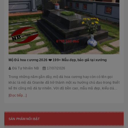
Mộ Đá hoa cương 2026 ❤️ 199+ Mẫu đẹp, báo giá tại xưởng
Đá Tự Nhiên NB
17/07/2026
Trong những năm gần đây, mộ đá hoa cương hay còn có tên gọi
khác là mộ đá Granite đã trở thành một xu hướng chủ đạo trong thiết
kế thi công mộ đá tự nhiên. Với độ bền cao, mẫu mã đẹp, kiểu dáng
hiệ...
[Đọc tiếp...]
SẢN PHẨM NỔI BẬT