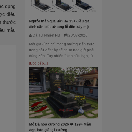
Đá Tự Nhiên
ác dụng
Mộ phần là nơi
ợc điêu
là chốn linh th
Người thân qua đời: 🙏 15+ điều gia
h thước
tộc. Xây dựng 
đình cần biết từ tang lễ đến xây mộ
iều mẫu
tri ân công đứ
[Đọc tiếp...]
Đá Tự Nhiên NB
20/07/2026
của con cháu 
tổ...
Mỗi gia đình chỉ mong những kiến thức
trong bài viết này sẽ chưa bao giờ phải
dùng đến. Tuy nhiên "sinh hữu hạn, tử
bất kỳ" việc chuẩn bị đầy đủ kiến thức về
[Đọc tiếp...]
các thủ tục, nghi lễ và xây dựng mộ
phầ...
[101++ Mẫu] B
Cho Công Ty, R
Đá Tự Nhiên
Biển hiệu đá k
nhiều công ty, 
Mộ Đá hoa cương 2026 ❤️ 199+ Mẫu
cấp lựa chọn n
đẹp, báo giá tại xưởng