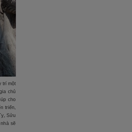
 trí một
gia chủ
iúp cho
 triển,
 Tỵ, Sửu
 nhà sẽ