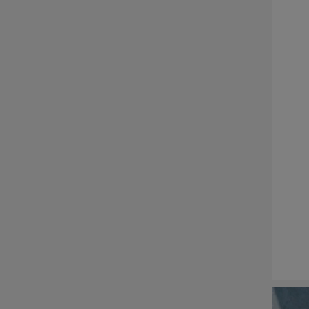
ĐÁ NỘI - NGOẠI THẤT
Sập đá- Biển hiệu
Lò sưởi đá
Phù điêu đá
Lavabo đá
Bồn tắm đá
Đèn đá
Bàn ghế đá
NON BỘ- TIỂU CẢNH SÂN
VƯỜN
ĐÁ PHONG THỦY
ĐÁ XÂY DỰNG