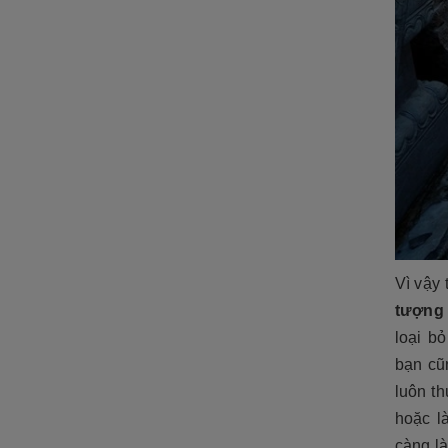
Vì vậy 
tượng
loại b
bạn cũ
luôn th
hoặc l
càng l