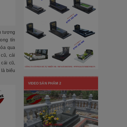
[Đọc tiếp...]
hạng mục nhận diện thương hiệu, nó
còn...
ểu tượng
rong tín
hóa qua
cũ, cái
 cái cũ,
 là biểu
VIDEO SẢN PHẨM 2