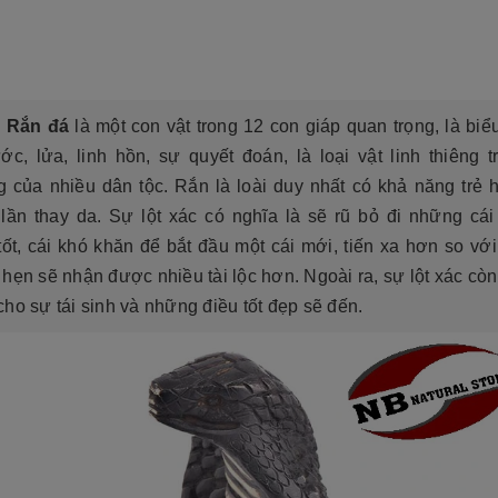
tộc. Xây dựng mộ phần không chỉ là việc
độ bền cao, mẫu mã đẹp, kiểu
tri ân công đức dưỡng dục sinh thành
[Đọc tiếp...]
của con cháu dành cho ông bà cha mẹ
tổ...
 Rắn đá
là một con vật trong 12 con giáp quan trọng, là bi
c, lửa, linh hồn, sự quyết đoán, là loại vật linh thiêng t
 của nhiều dân tộc. Rắn là loài duy nhất có khả năng trẻ 
lần thay da. Sự lột xác có nghĩa là sẽ rũ bỏ đi những cái 
ốt, cái khó khăn để bắt đầu một cái mới, tiến xa hơn so với
hẹn sẽ nhận được nhiều tài lộc hơn. Ngoài ra, sự lột xác còn
ho sự tái sinh và những điều tốt đẹp sẽ đến.