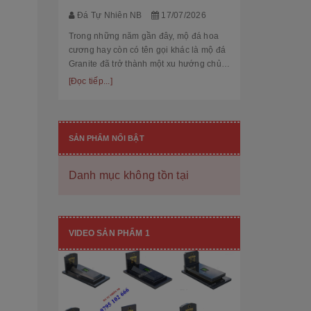
thế cùng độ bền
[Đọc tiếp...]
Đá Tự Nhiên NB
17/07/2026
hạng mục nhận
còn...
Trong những năm gần đây, mộ đá hoa
cương hay còn có tên gọi khác là mộ đá
Granite đã trở thành một xu hướng chủ
đạo trong thiết kế thi công mộ đá tự
[Đọc tiếp...]
nhiên. Với độ bền cao, mẫu mã đẹp, kiểu
dáng hiệ...
SẢN PHẨM NỔI BẬT
Danh mục không tồn tại
[101++ Mẫu] Biển Hiệu Đá Khối Đẹp
Cho Công Ty, Resort & Đô Thị Mới
VIDEO SẢN PHẨM 1
Đá Tự Nhiên NB
29/06/2026
Biển hiệu đá khối đang ngày càng được
nhiều công ty, khu đô thị mới, resort cao
cấp lựa chọn nhờ vẻ đẹp sang trọng, bề
thế cùng độ bền vượt trội. Không chỉ là