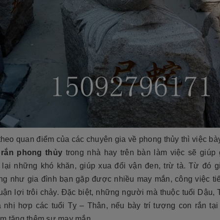
theo quan điểm của các chuyên gia về phong thủy thì việc bày
 rắn phong thủy
trong nhà hay trên bàn làm việc sẽ giúp 
ỏ lại những khó khăn, giúp xua đổi vận đen, trừ tà. Từ đó g
ng như gia đình bạn gặp được nhiều may mắn, công việc tiến
uận lợi trôi chảy. Đặc biệt, những người mà thuộc tuổi Dậu,
à nhị hợp các tuổi Tỵ – Thân, nếu bày trí tượng con rắn tại
àm tăng thêm sự may mắn.