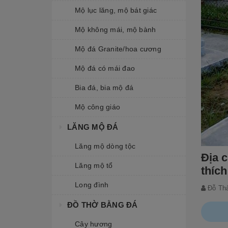
Mộ lục lăng, mộ bát giác
Mộ không mái, mộ bành
Mộ đá Granite/hoa cương
Mộ đá có mái đao
Bia đá, bia mộ đá
Mộ công giáo
LĂNG MỘ ĐÁ
Lăng mộ dòng tộc
Địa 
Lăng mộ tổ
thíc
Long đình
Đỗ Th
ĐỒ THỜ BẰNG ĐÁ
Cây hương