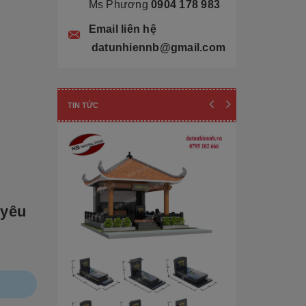
Ms Phương
0904 178 983
Email liên hệ
datunhiennb@gmail.com
TIN TỨC
 yêu
Cẩn thận! 10+ 
Làm Mộ Đá Ch