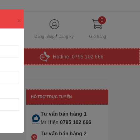
×
0
Đăng nhập
Đăng ký
Giỏ hàng
Hotline:
0795 102 666
HỖ TRỢ TRỰC TUYẾN
Tư vấn bán hàng 1
Mr Hiển
0795 102 666
Tư vấn bán hàng 2