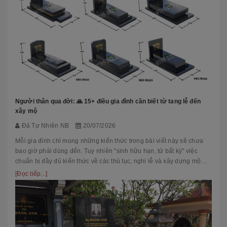
Người thân qua đời: 🙏 15+ điều gia đình cần biết từ tang lễ đến
xây mộ
Đá Tự Nhiên NB
20/07/2026
Mỗi gia đình chỉ mong những kiến thức trong bài viết này sẽ chưa
bao giờ phải dùng đến. Tuy nhiên "sinh hữu hạn, tử bất kỳ" việc
chuẩn bị đầy đủ kiến thức về các thủ tục, nghi lễ và xây dựng mộ
phầ...
[Đọc tiếp...]