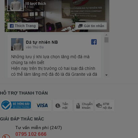
HỖ TRỢ THANH TOÁN
GIẢI ĐÁP THẮC MẮC
Tư vấn miễn phí (24/7)
0795 102 666