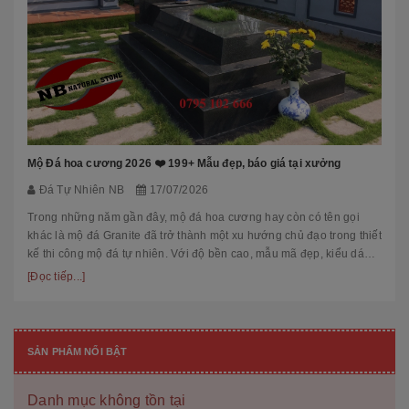
Mộ Đá hoa cương 2026 ❤️ 199+ Mẫu đẹp, báo giá tại xưởng
Đá Tự Nhiên NB
17/07/2026
Trong những năm gần đây, mộ đá hoa cương hay còn có tên gọi
khác là mộ đá Granite đã trở thành một xu hướng chủ đạo trong thiết
kế thi công mộ đá tự nhiên. Với độ bền cao, mẫu mã đẹp, kiểu dáng
hiệ...
[Đọc tiếp...]
SẢN PHẨM NỔI BẬT
Danh mục không tồn tại