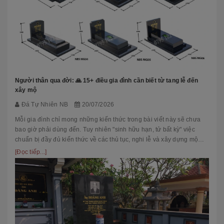
Người thân qua đời: 🙏 15+ điều gia đình cần biết từ tang lễ đến
xây mộ
Đá Tự Nhiên NB
20/07/2026
Mỗi gia đình chỉ mong những kiến thức trong bài viết này sẽ chưa
bao giờ phải dùng đến. Tuy nhiên "sinh hữu hạn, tử bất kỳ" việc
chuẩn bị đầy đủ kiến thức về các thủ tục, nghi lễ và xây dựng mộ
phầ...
[Đọc tiếp...]