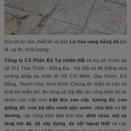
Địa chỉ tư vấn, thiết kế và bán
Lư hóa vàng bằng đá
giá
rẻ, uy tín, chất lượng.
Công ty Cổ Phần Đá Tự nhiên NB
có trụ sở chính tại
số 102 Thái Thịnh - Đống Đa - Hà Nội và hệ thống nhà
xưởng khắp ba miền từ Hồ Chí Minh, Quy Nhơn, Đà
Nẵng, Thanh Hóa, Ninh Bình. Chúng tôi nhận tư vấn và
thiết kế miễn phí, thi công và lắp đặt các công trình đá tự
nhiên cao cấp như
biệt thự cao cấp
,
tượng đá
,
con
giống đá
,
non bộ tiểu cảnh sân vườn
,
nhà thờ
và
từ
đường
, các công trình tâm linh như
đình chùa
,
mộ và
lăng mộ đá
,
đá xây dựng
,
đá nội ngoại thất
và các