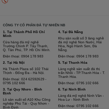
CÔNG TY CỔ PHẦN ĐÁ TỰ NHIÊN NB
1. Tại Thành Phố Hồ Chí
4. Tại Đà Nẵng
Minh
Khu sản xuất số 3 làng nghề
Cửa hàng đá mỹ nghệ
đá mỹ nghệ Non Nước, Hải
Trường Chinh P. Tây Thạnh,
Hòa, Ngũ Hành Sơn, Đà
Q. Tân Phú, TP. Hồ Chí Minh.
Nẵng.
Điện thoại: 0904 178 983
Điện thoại: 0904 178 983
2. Tại Hà Nội
5. Tại Thanh Hóa
Hà Thành Plaza số 102 Thái
Làng nghề sản xuất đá thị
Thịnh - Đống Đa - Hà Nội.
trấn Nhồi - TP.Thanh Hóa - T.
Thanh Hóa.
Điện thoại: 024 62592629 -
0795 102 666
Điện thoại: 0795 102 666
3. Tại Quy Nhơn - Bình
6. Tại Ninh Bình
Định
Làng đá mỹ nghệ Ninh Vân -
Lô sả
n
xuất số A10 Khu Công
Hoa Lư - Ninh Bình
nghiệp Phú Tài - Quy Nhơn -
Điện thoại: 0795 102 666
Bình Định