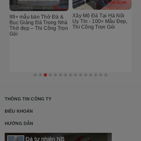
Xây Mộ Đá Tại Hà Nội
&
Địa chỉ thiết Kế Mộ Đá
Uy Tín - 100+ Mẫu Đẹp,
hà
Tại Hà Nội – 100+ Mẫu
Thi Công Trọn Gói
ọn
Đẹp, Chuẩn Phong Thủy
2026
Th
Nộ
đẹ
THÔNG TIN CÔNG TY
ĐIỀU KHOẢN
HƯỚNG DẪN