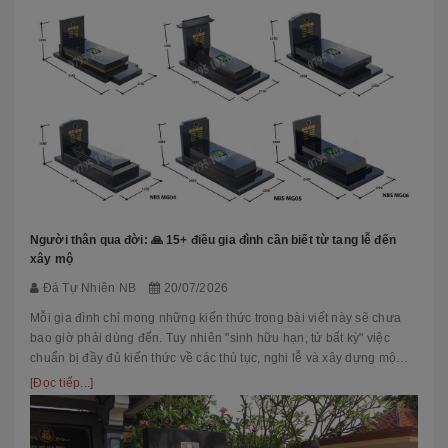
Người thân qua đời: 🙏 15+ điều gia đình cần biết từ tang lễ đến
xây mộ
Đá Tự Nhiên NB
20/07/2026
Mỗi gia đình chỉ mong những kiến thức trong bài viết này sẽ chưa
bao giờ phải dùng đến. Tuy nhiên "sinh hữu hạn, tử bất kỳ" việc
chuẩn bị đầy đủ kiến thức về các thủ tục, nghi lễ và xây dựng mộ
phầ...
[Đọc tiếp...]