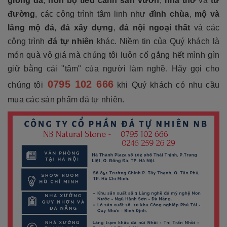
giống đá
,
non bộ tiểu cảnh sân vườn
,
nhà thờ
và
từ
đường
, các công trình tâm linh như
đình chùa
,
mộ và
lăng mộ đá
,
đá xây dựng
,
đá nội ngoại thất
và các
công trình
đá tự nhiên
khác. Niềm tin của Quý khách là
món quà vô giá mà chúng tôi luôn cố gắng hết mình gìn
giữ bằng cái "tâm" của người làm nghề. Hãy gọi cho
0795 102 666
chúng tôi
khi Quý khách có nhu cầu
mua các sản phẩm đá tự nhiên.