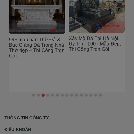
Xây Mộ Đá Tại Hà Nội
&
Địa chỉ thiết Kế Mộ Đá
Uy Tín - 100+ Mẫu Đẹp,
hà
Tại Hà Nội – 100+ Mẫu
Thi Công Trọn Gói
ọn
Đẹp, Chuẩn Phong Thủy
2026
Th
Nộ
đẹ
THÔNG TIN CÔNG TY
ĐIỀU KHOẢN