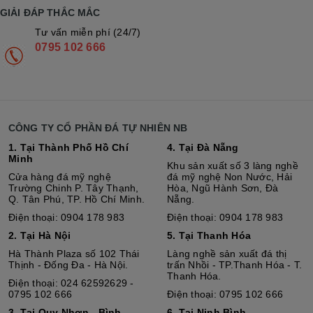
GIẢI ĐÁP THẮC MẮC
Tư vấn miễn phí (24/7)
0795 102 666
CÔNG TY CỔ PHẦN ĐÁ TỰ NHIÊN NB
1. Tại Thành Phố Hồ Chí
4. Tại Đà Nẵng
Minh
Khu sản xuất số 3 làng nghề
Cửa hàng đá mỹ nghệ
đá mỹ nghệ Non Nước, Hải
Trường Chinh P. Tây Thạnh,
Hòa, Ngũ Hành Sơn, Đà
Q. Tân Phú, TP. Hồ Chí Minh.
Nẵng.
Điện thoại: 0904 178 983
Điện thoại: 0904 178 983
2. Tại Hà Nội
5. Tại Thanh Hóa
Hà Thành Plaza số 102 Thái
Làng nghề sản xuất đá thị
Thịnh - Đống Đa - Hà Nội.
trấn Nhồi - TP.Thanh Hóa - T.
Thanh Hóa.
Điện thoại: 024 62592629 -
0795 102 666
Điện thoại: 0795 102 666
3. Tại Quy Nhơn - Bình
6. Tại Ninh Bình