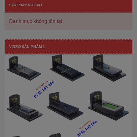
SẢN PHẨM NỔI BẬT
Danh mục không tồn tại
VIDEO SẢN PHẨM 1