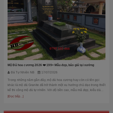
Mộ Đá hoa cương 2026 ❤️ 199+ Mẫu đẹp, báo giá tại xưởng
Đá Tự Nhiên NB
17/07/2026
Trong những năm gần đây, mộ đá hoa cương hay còn có tên gọi
khác là mộ đá Granite đã trở thành một xu hướng chủ đạo trong thiết
kế thi công mộ đá tự nhiên. Với độ bền cao, mẫu mã đẹp, kiểu dáng
hiệ...
[Đọc tiếp...]