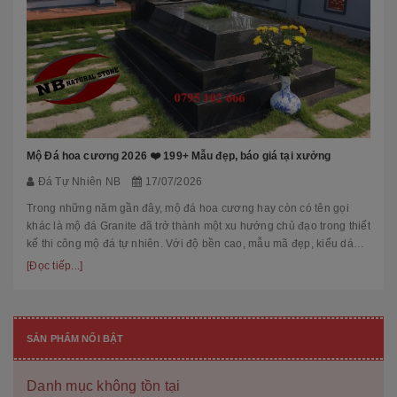
Mộ Đá hoa cương 2026 ❤️ 199+ Mẫu đẹp, báo giá tại xưởng
Đá Tự Nhiên NB
17/07/2026
Trong những năm gần đây, mộ đá hoa cương hay còn có tên gọi
khác là mộ đá Granite đã trở thành một xu hướng chủ đạo trong thiết
kế thi công mộ đá tự nhiên. Với độ bền cao, mẫu mã đẹp, kiểu dáng
hiệ...
[Đọc tiếp...]
SẢN PHẨM NỔI BẬT
Danh mục không tồn tại