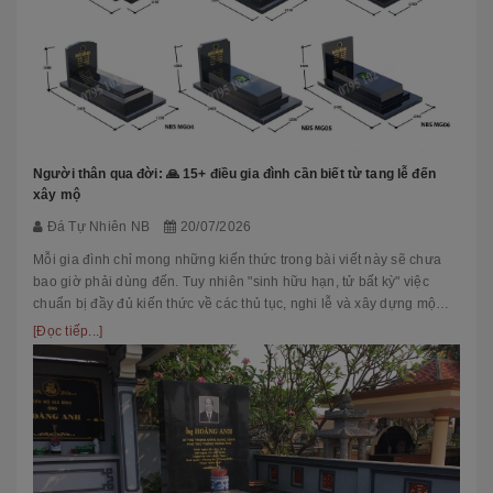
Người thân qua đời: 🙏 15+ điều gia đình cần biết từ tang lễ đến
xây mộ
Đá Tự Nhiên NB
20/07/2026
Mỗi gia đình chỉ mong những kiến thức trong bài viết này sẽ chưa
bao giờ phải dùng đến. Tuy nhiên "sinh hữu hạn, tử bất kỳ" việc
chuẩn bị đầy đủ kiến thức về các thủ tục, nghi lễ và xây dựng mộ
phầ...
[Đọc tiếp...]