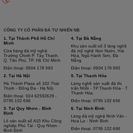
CÔNG TY CỔ PHẦN ĐÁ TỰ NHIÊN NB
1. Tại Thành Phố Hồ Chí
4. Tại Đà Nẵng
Minh
Khu sản xuất số 3 làng nghề
Cửa hàng đá mỹ nghệ
đá mỹ nghệ Non Nước, Hải
Trường Chinh P. Tây Thạnh,
Hòa, Ngũ Hành Sơn, Đà
Q. Tân Phú, TP. Hồ Chí Minh.
Nẵng.
Điện thoại: 0904 178 983
Điện thoại: 0904 178 983
2. Tại Hà Nội
5. Tại Thanh Hóa
Hà Thành Plaza số 102 Thái
Làng nghề sản xuất đá thị
Thịnh - Đống Đa - Hà Nội.
trấn Nhồi - TP.Thanh Hóa - T.
Thanh Hóa.
Điện thoại: 024 62592629 -
0795 102 666
Điện thoại: 0795 102 666
3. Tại Quy Nhơn - Bình
6. Tại Ninh Bình
Định
Làng đá mỹ nghệ Ninh Vân -
Lô sả
n
xuất số A10 Khu Công
Hoa Lư - Ninh Bình
nghiệp Phú Tài - Quy Nhơn -
Điện thoại: 0795 102 666
Bình Định