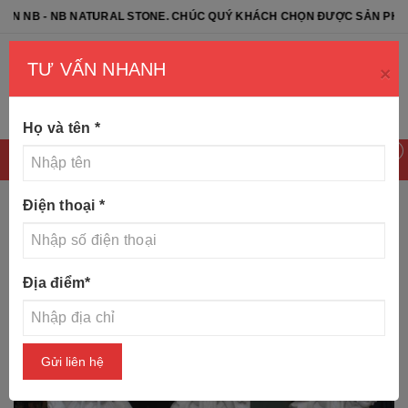
- NB NATURAL STONE. CHÚC QUÝ KHÁCH CHỌN ĐƯỢC SẢN PHẨM ƯNG 
TƯ VẤN NHANH
×
Họ và tên
*
0
Điện thoại
*
Trang chủ
Tin tức
Cách đặt tượng Phúc Lộc Thọ thu hút
Địa điểm
*
tài lộc
Gửi liên hệ