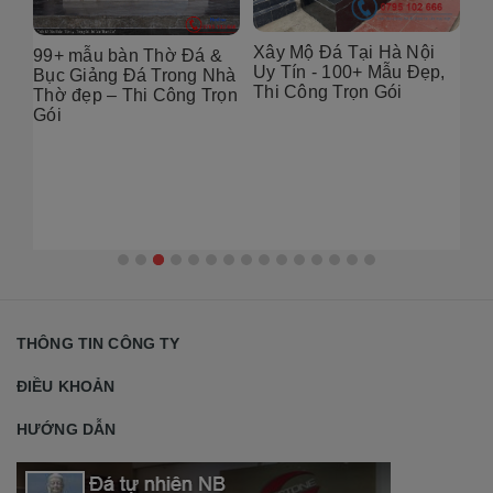
Xây Mộ Đá Tại Hà Nội
99+ mẫu bàn Thờ Đá &
Đị
Uy Tín - 100+ Mẫu Đẹp,
g
Bục Giảng Đá Trong Nhà
Tạ
Thi Công Trọn Gói
i
Thờ đẹp – Thi Công Trọn
Đẹ
Gói
2
THÔNG TIN CÔNG TY
ĐIỀU KHOẢN
HƯỚNG DẪN