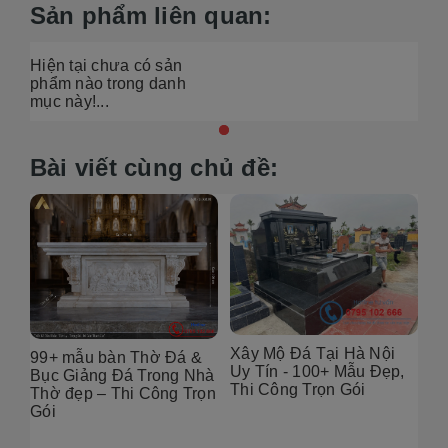
Sản phẩm liên quan:
Hiện tại chưa có sản
phẩm nào trong danh
mục này!...
Bài viết cùng chủ đề:
Xây Mộ Đá Tại Hà Nội
99+ mẫu bàn Thờ Đá &
Đị
Uy Tín - 100+ Mẫu Đẹp,
g
Bục Giảng Đá Trong Nhà
Tạ
Thi Công Trọn Gói
i
Thờ đẹp – Thi Công Trọn
Đẹ
Gói
2