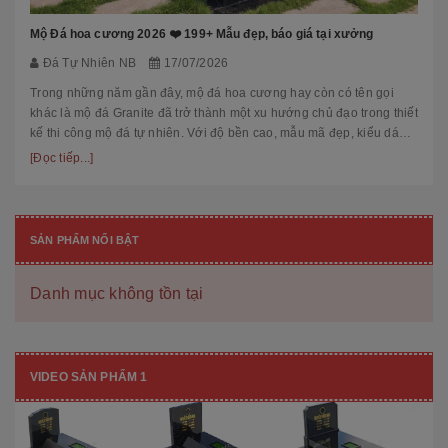
Mộ Đá hoa cương 2026 ❤️ 199+ Mẫu đẹp, báo giá tại xưởng
Đá Tự Nhiên NB
17/07/2026
Trong những năm gần đây, mộ đá hoa cương hay còn có tên gọi
khác là mộ đá Granite đã trở thành một xu hướng chủ đạo trong thiết
kế thi công mộ đá tự nhiên. Với độ bền cao, mẫu mã đẹp, kiểu dáng
hiệ...
[Đọc tiếp...]
SẢN PHẨM NỔI BẬT
Danh mục không tồn tại
VIDEO SẢN PHẨM 1