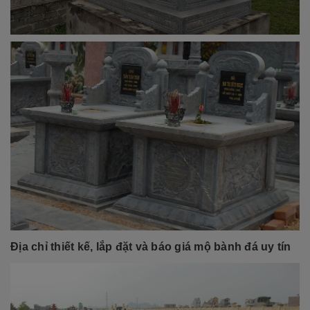
Địa chỉ thiết kế, lắp đặt và
báo giá mộ bành đá
uy tín