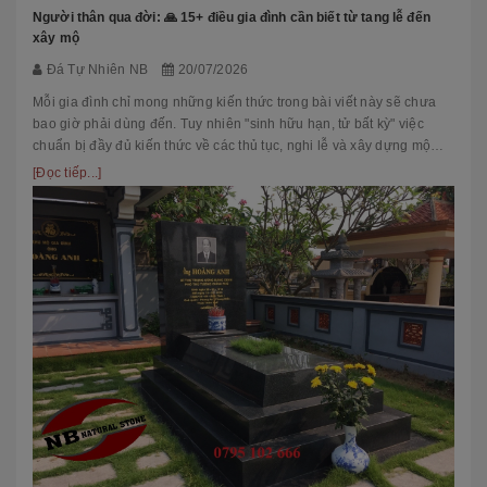
Người thân qua đời: 🙏 15+ điều gia đình cần biết từ tang lễ đến
xây mộ
Đá Tự Nhiên NB
20/07/2026
Mỗi gia đình chỉ mong những kiến thức trong bài viết này sẽ chưa
bao giờ phải dùng đến. Tuy nhiên "sinh hữu hạn, tử bất kỳ" việc
chuẩn bị đầy đủ kiến thức về các thủ tục, nghi lễ và xây dựng mộ
phầ...
[Đọc tiếp...]