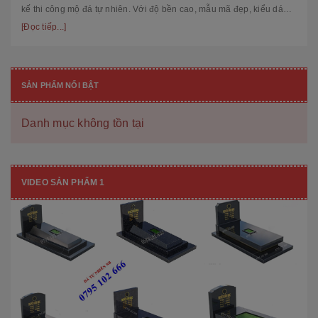
kế thi công mộ đá tự nhiên. Với độ bền cao, mẫu mã đẹp, kiểu dáng
hiệ...
[Đọc tiếp...]
SẢN PHẨM NỔI BẬT
Danh mục không tồn tại
VIDEO SẢN PHẨM 1