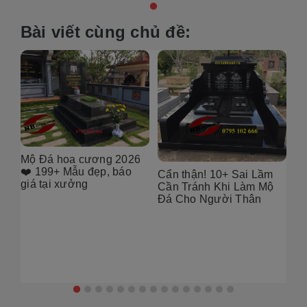
Bài viết cùng chủ đề:
6
[101++ Mẫu] Biển Hiệu
99
Đá Khối Đẹp Cho Công
Bụ
Cẩn thận! 10+ Sai Lầm
Ty, Resort & Đô Thị Mới
Th
Cần Tránh Khi Làm Mộ
Gó
Đá Cho Người Thân