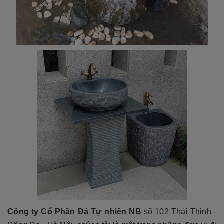
Công ty Cổ Phần Đá Tự nhiên NB
số 102 Thái Thịnh -