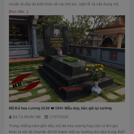
chuẩn bị đầy đủ kiến thức về các thủ tục, nghi lễ và xây dựng mộ
phầ...
[Đọc tiếp...]
Mộ Đá hoa cương 2026 ❤️ 199+ Mẫu đẹp, báo giá tại xưởng
Đá Tự Nhiên NB
17/07/2026
Trong những năm gần đây, mộ đá hoa cương hay còn có tên gọi
khác là mộ đá Granite đã trở thành một xu hướng chủ đạo trong thiết