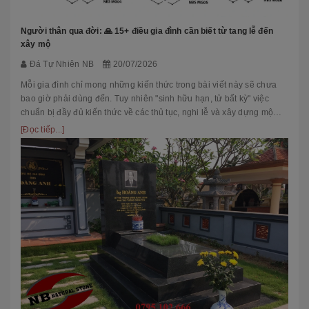
Người thân qua đời: 🙏 15+ điều gia đình cần biết từ tang lễ đến
xây mộ
Đá Tự Nhiên NB
20/07/2026
Mỗi gia đình chỉ mong những kiến thức trong bài viết này sẽ chưa
bao giờ phải dùng đến. Tuy nhiên "sinh hữu hạn, tử bất kỳ" việc
chuẩn bị đầy đủ kiến thức về các thủ tục, nghi lễ và xây dựng mộ
phầ...
[Đọc tiếp...]