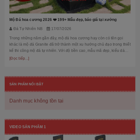
Mộ Đá hoa cương 2026 ❤️ 199+ Mẫu đẹp, báo giá tại xưởng
Đá Tự Nhiên NB
17/07/2026
Trong những năm gần đây, mộ đá hoa cương hay còn có tên gọi
khác là mộ đá Granite đã trở thành một xu hướng chủ đạo trong thiết
kế thi công mộ đá tự nhiên. Với độ bền cao, mẫu mã đẹp, kiểu dáng
hiệ...
[Đọc tiếp...]
SẢN PHẨM NỔI BẬT
Danh mục không tồn tại
VIDEO SẢN PHẨM 1