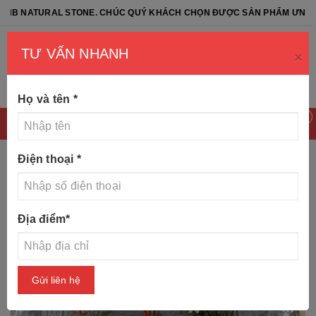
TURAL STONE. CHÚC QUÝ KHÁCH CHỌN ĐƯỢC SẢN PHẨM ƯNG Ý
TƯ VẤN NHANH
×
Họ và tên
*
0
Điện thoại
*
Trang chủ
Tin tức
Bàn lễ đá những mẫu đẹp nhất 2019
Địa điểm
*
Gửi liên hệ