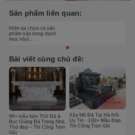
Sản phẩm liên quan:
Hiện tại chưa có sản
phẩm nào trong danh
mục này!...
Bài viết cùng chủ đề:
Xây Mộ Đá Tại Hà Nội
99+ mẫu bàn Thờ Đá &
Đị
Uy Tín - 100+ Mẫu Đẹp,
g
Bục Giảng Đá Trong Nhà
Tạ
Thi Công Trọn Gói
i
Thờ đẹp – Thi Công Trọn
Đẹ
Gói