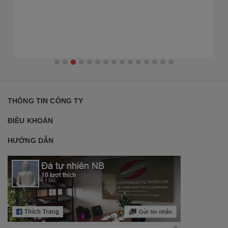
2
THÔNG TIN CÔNG TY
ĐIỀU KHOẢN
HƯỚNG DẪN