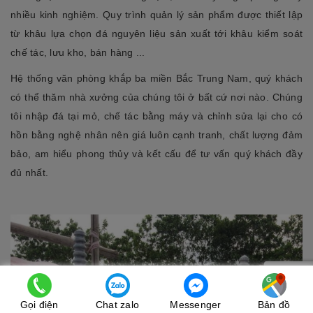
nhiều kinh nghiệm. Quy trình quản lý sản phẩm được thiết lập
từ khâu lựa chọn đá nguyên liệu sản xuất tới khâu kiểm soát
chế tác, lưu kho, bán hàng ...
Hệ thống văn phòng khắp ba miền Bắc Trung Nam, quý khách
có thể thăm nhà xưởng của chúng tôi ở bất cứ nơi nào. Chúng
tôi nhập đá tại mỏ, chế tác bằng máy và chỉnh sửa lại cho có
hồn bằng nghệ nhân nên giá luôn cạnh tranh, chất lượng đảm
bảo, am hiểu phong thủy và kết cấu để tư vấn quý khách đầy
đủ nhất.
Gọi điện
Chat zalo
Messenger
Bản đồ