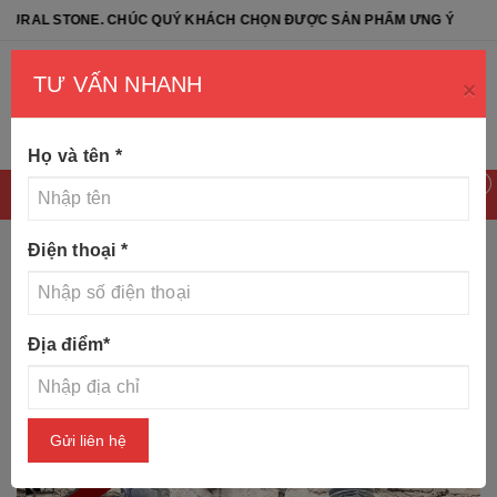
HÚC QUÝ KHÁCH CHỌN ĐƯỢC SẢN PHẨM ƯNG Ý
TƯ VẤN NHANH
×
Họ và tên
*
0
Điện thoại
*
Trang chủ
Tin tức
[+99#] mẫu đèn đá đẹp nhất năm
Địa điểm
*
2021
Gửi liên hệ