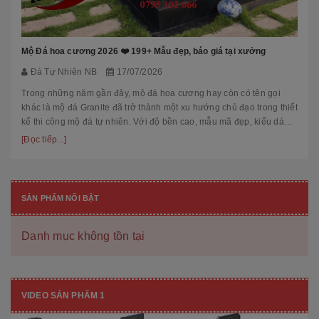
Mộ Đá hoa cương 2026 ❤️ 199+ Mẫu đẹp, báo giá tại xưởng
Đá Tự Nhiên NB
17/07/2026
Trong những năm gần đây, mộ đá hoa cương hay còn có tên gọi
khác là mộ đá Granite đã trở thành một xu hướng chủ đạo trong thiết
kế thi công mộ đá tự nhiên. Với độ bền cao, mẫu mã đẹp, kiểu dáng
hiệ...
[Đọc tiếp...]
SẢN PHẨM NỔI BẬT
Danh mục không tồn tại
VIDEO SẢN PHẨM 1