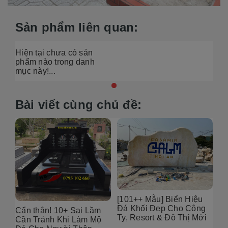
Sản phẩm liên quan:
Hiện tại chưa có sản
phẩm nào trong danh
mục này!...
Bài viết cùng chủ đề:
6
[101++ Mẫu] Biển Hiệu
99
Đá Khối Đẹp Cho Công
Bụ
Cẩn thận! 10+ Sai Lầm
Ty, Resort & Đô Thị Mới
Th
Cần Tránh Khi Làm Mộ