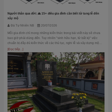
Người thân qua đời: 🙏 15+ điều gia đình cần biết từ tang lễ đến
xây mộ
Đá Tự Nhiên NB
20/07/2026
Mỗi gia đình chỉ mong những kiến thức trong bài viết này sẽ chưa
bao giờ phải dùng đến. Tuy nhiên "sinh hữu hạn, tử bất kỳ" việc
chuẩn bị đầy đủ kiến thức về các thủ tục, nghi lễ và xây dựng mộ
phầ...
[Đọc tiếp...]