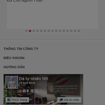
Gó
Đá Cho Người Thân
THÔNG TIN CÔNG TY
ĐIỀU KHOẢN
HƯỚNG DẪN