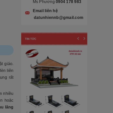
Ms Phương
0904 178 983
Email liên hệ
datunhiennb@gmail.com
TIN TỨC
t giáo.
đèn liên
ụng rất
m nhiều
ện hoặc
Cẩn thận! 10+ 
hu lăng
Làm Mộ Đá Ch