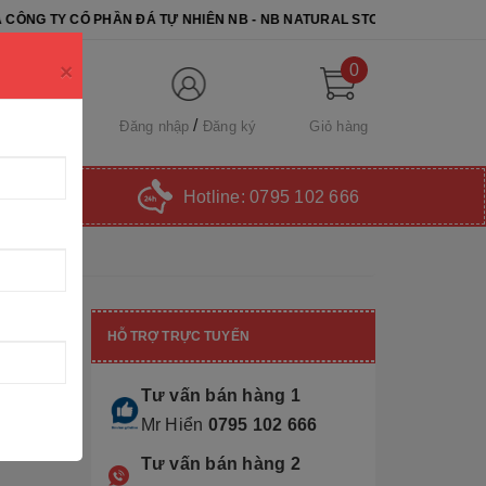
 ĐÁ TỰ NHIÊN NB - NB NATURAL STONE. CHÚC QUÝ KHÁCH CHỌN ĐƯ
×
0
Đăng nhập
Đăng ký
Giỏ hàng
Hotline:
0795 102 666
HỖ TRỢ TRỰC TUYẾN
Tư vấn bán hàng 1
Mr Hiển
0795 102 666
Tư vấn bán hàng 2