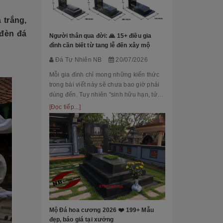
Đá Tự Nhiên
 trắng,
Mộ phần là nơi
là chốn linh th
đèn đá
Người thân qua đời: 🙏 15+ điều gia
tộc. Xây dựng 
đình cần biết từ tang lễ đến xây mộ
tri ân công đứ
[Đọc tiếp...]
Đá Tự Nhiên NB
20/07/2026
của con cháu 
tổ...
Mỗi gia đình chỉ mong những kiến thức
trong bài viết này sẽ chưa bao giờ phải
dùng đến. Tuy nhiên "sinh hữu hạn, tử
bất kỳ" việc chuẩn bị đầy đủ kiến thức về
[Đọc tiếp...]
các thủ tục, nghi lễ và xây dựng mộ
phầ...
[101++ Mẫu] B
Cho Công Ty, R
Đá Tự Nhiên
Biển hiệu đá k
nhiều công ty, 
Mộ Đá hoa cương 2026 ❤️ 199+ Mẫu
cấp lựa chọn n
đẹp, báo giá tại xưởng