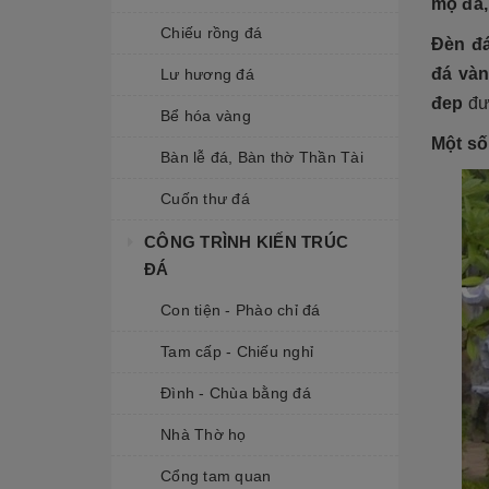
mộ đá,
Chiếu rồng đá
Đèn đ
đá và
Lư hương đá
đep
đượ
Bể hóa vàng
Một số
Bàn lễ đá, Bàn thờ Thần Tài
Cuốn thư đá
CÔNG TRÌNH KIẾN TRÚC
ĐÁ
Con tiện - Phào chỉ đá
Tam cấp - Chiếu nghỉ
Đình - Chùa bằng đá
Nhà Thờ họ
Cổng tam quan