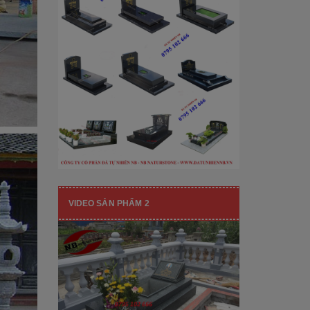
[Đọc tiếp...]
hạng mục nhận diện thương hiệu, nó
còn...
VIDEO SẢN PHẨM 2