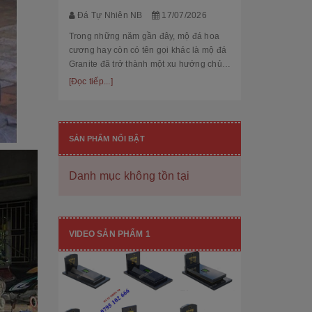
thế cùng độ bền
[Đọc tiếp...]
Đá Tự Nhiên NB
17/07/2026
hạng mục nhận
còn...
Trong những năm gần đây, mộ đá hoa
cương hay còn có tên gọi khác là mộ đá
Granite đã trở thành một xu hướng chủ
đạo trong thiết kế thi công mộ đá tự
[Đọc tiếp...]
nhiên. Với độ bền cao, mẫu mã đẹp, kiểu
dáng hiệ...
SẢN PHẨM NỔI BẬT
Danh mục không tồn tại
[101++ Mẫu] Biển Hiệu Đá Khối Đẹp
Cho Công Ty, Resort & Đô Thị Mới
VIDEO SẢN PHẨM 1
Đá Tự Nhiên NB
29/06/2026
Biển hiệu đá khối đang ngày càng được
nhiều công ty, khu đô thị mới, resort cao
cấp lựa chọn nhờ vẻ đẹp sang trọng, bề
thế cùng độ bền vượt trội. Không chỉ là