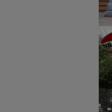
ĐÁ NỘI - NGOẠI THẤT
Sập đá- Biển hiệu
Lò sưởi đá
Phù điêu đá
Lavabo đá
Bồn tắm đá
Đèn đá
Bàn ghế đá
NON BỘ- TIỂU CẢNH SÂN
VƯỜN
ĐÁ PHONG THỦY
ĐÁ XÂY DỰNG