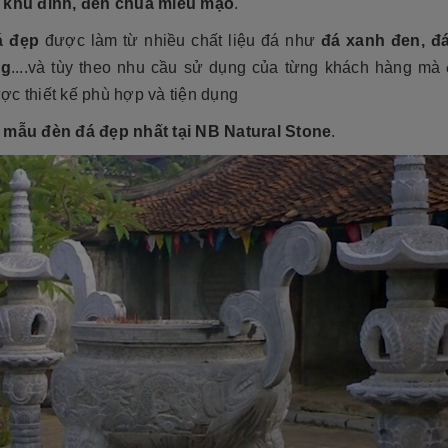
 khu đình, đền chùa miếu mạo
.
á đẹp
được làm từ nhiều chất liệu đá như
đá xanh đen, đá
ng
....và tùy theo nhu cầu sử dụng của từng khách hàng mà
c thiết kế phù hợp và tiện dụng
 mẫu đèn đá đẹp nhất tại NB Natural Stone
.