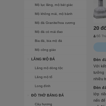
Mộ lục lăng, mộ bát giác
Mộ không mái, mộ bành
Mộ đá Granite/hoa cương
20 đ
Mộ đá có mái đao
Đỗ Th
Bia đá, bia mộ đá
Mộ công giáo
LĂNG MỘ ĐÁ
Đèn đ
Với kết
Lăng mộ dòng tộc
tưởng 
Lăng mộ tổ
nhiều t
Long đình
Đèn đ
lớp ri
ĐỒ THỜ BẰNG ĐÁ
nến để
Cây hương