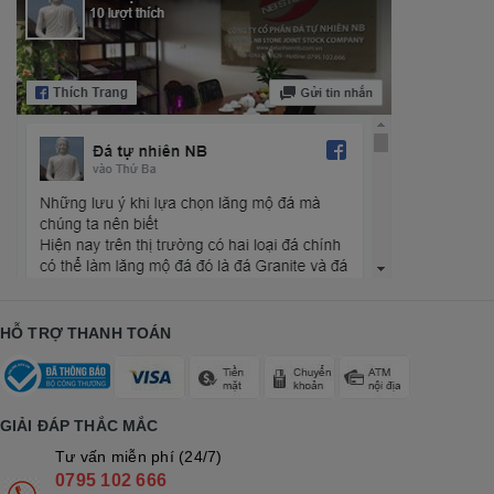
HỖ TRỢ THANH TOÁN
GIẢI ĐÁP THẮC MẮC
Tư vấn miễn phí (24/7)
0795 102 666