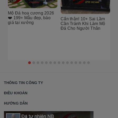
6
[101++ Mẫu] Biển Hiệu
99
Đá Khối Đẹp Cho Công
Bụ
Cẩn thận! 10+ Sai Lầm
Ty, Resort & Đô Thị Mới
Th
Cần Tránh Khi Làm Mộ
Gó
Đá Cho Người Thân
THÔNG TIN CÔNG TY
ĐIỀU KHOẢN
HƯỚNG DẪN