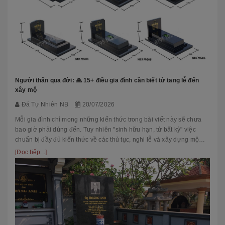
Người thân qua đời: 🙏 15+ điều gia đình cần biết từ tang lễ đến
xây mộ
Đá Tự Nhiên NB
20/07/2026
Mỗi gia đình chỉ mong những kiến thức trong bài viết này sẽ chưa
bao giờ phải dùng đến. Tuy nhiên "sinh hữu hạn, tử bất kỳ" việc
chuẩn bị đầy đủ kiến thức về các thủ tục, nghi lễ và xây dựng mộ
phầ...
[Đọc tiếp...]