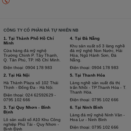
CÔNG TY CỔ PHẦN ĐÁ TỰ NHIÊN NB
1. Tại Thành Phố Hồ Chí
4. Tại Đà Nẵng
Minh
Khu sản xuất số 3 làng nghề
Cửa hàng đá mỹ nghệ
đá mỹ nghệ Non Nước, Hải
Trường Chinh P. Tây Thạnh,
Hòa, Ngũ Hành Sơn, Đà
Q. Tân Phú, TP. Hồ Chí Minh.
Nẵng.
Điện thoại: 0904 178 983
Điện thoại: 0904 178 983
2. Tại Hà Nội
5. Tại Thanh Hóa
Hà Thành Plaza số 102 Thái
Làng nghề sản xuất đá thị
Thịnh - Đống Đa - Hà Nội.
trấn Nhồi - TP.Thanh Hóa - T.
Thanh Hóa.
Điện thoại: 024 62592629 -
0795 102 666
Điện thoại: 0795 102 666
3. Tại Quy Nhơn - Bình
6. Tại Ninh Bình
Định
Làng đá mỹ nghệ Ninh Vân -
Lô sả
n
xuất số A10 Khu Công
Hoa Lư - Ninh Bình
nghiệp Phú Tài - Quy Nhơn -
Điện thoại: 0795 102 666
Bình Định