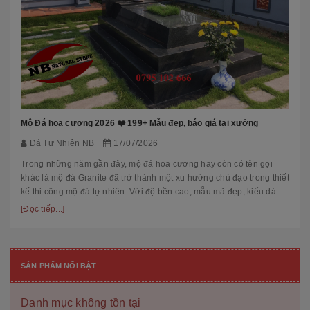
Mộ Đá hoa cương 2026 ❤️ 199+ Mẫu đẹp, báo giá tại xưởng
Đá Tự Nhiên NB
17/07/2026
Trong những năm gần đây, mộ đá hoa cương hay còn có tên gọi
khác là mộ đá Granite đã trở thành một xu hướng chủ đạo trong thiết
kế thi công mộ đá tự nhiên. Với độ bền cao, mẫu mã đẹp, kiểu dáng
hiệ...
[Đọc tiếp...]
SẢN PHẨM NỔI BẬT
Danh mục không tồn tại