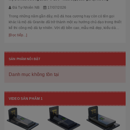
Đá Tự Nhiên NB
17/07/2026
Trong những năm gần đây, mộ đá hoa cương hay còn có tên gọi
khác là mộ đá Granite đã trở thành một xu hướng chủ đạo trong thiết
kế thi công mộ đá tự nhiên. Với độ bền cao, mẫu mã đẹp, kiểu dáng
hiệ...
[Đọc tiếp...]
SẢN PHẨM NỔI BẬT
Danh mục không tồn tại
VIDEO SẢN PHẨM 1