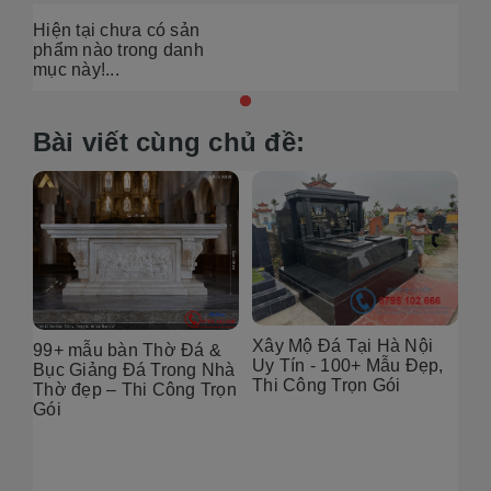
Hiện tại chưa có sản
phẩm nào trong danh
mục này!...
Bài viết cùng chủ đề:
Xây Mộ Đá Tại Hà Nội
&
Địa chỉ thiết Kế Mộ Đá
Uy Tín - 100+ Mẫu Đẹp,
hà
Tại Hà Nội – 100+ Mẫu
Thi Công Trọn Gói
ọn
Đẹp, Chuẩn Phong Thủy
2026
Th
Nộ