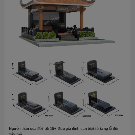
Người thân qua đời: 🙏 15+ điều gia đình cần biết từ tang lễ đến
xây mộ