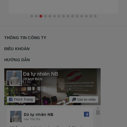
đẹ
THÔNG TIN CÔNG TY
ĐIỀU KHOẢN
HƯỚNG DẪN