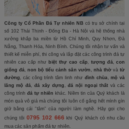
Công ty Cổ Phần Đá Tự nhiên NB
có trụ sở chính tại
số 102 Thái Thịnh - Đống Đa - Hà Nội và hệ thống nhà
xưởng khắp ba miền từ Hồ Chí Minh, Quy Nhơn, Đà
Nẵng, Thanh Hóa, Ninh Bình. Chúng tôi nhận tư vấn và
thiết kế miễn phí, thi công và lắp đặt các công trình đá tự
nhiên cao cấp như
biệt thự cao cấp
,
tượng đá
,
con
giống đá
,
non bộ tiểu cảnh sân vườn
,
nhà thờ
và
từ
đường
, các công trình tâm linh như
đình chùa
,
mộ và
lăng mộ đá
,
đá xây dựng
,
đá nội ngoại thất
và các
công trình
đá tự nhiên
khác. Niềm tin của Quý khách là
món quà vô giá mà chúng tôi luôn cố gắng hết mình gìn
giữ bằng cái "tâm" của người làm nghề. Hãy gọi cho
0795 102 666
chúng tôi
khi Quý khách có nhu cầu
mua các sản phẩm đá tự nhiên.