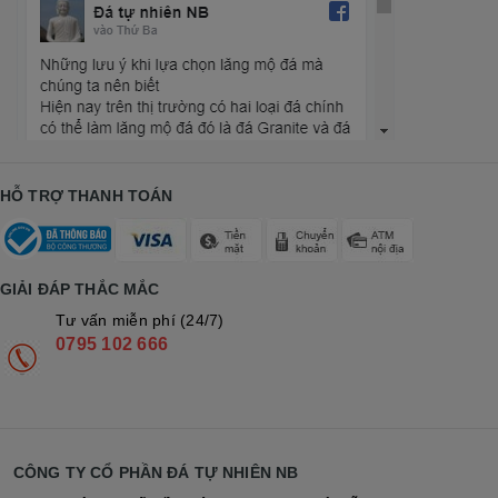
HỖ TRỢ THANH TOÁN
GIẢI ĐÁP THẮC MẮC
Tư vấn miễn phí (24/7)
0795 102 666
CÔNG TY CỔ PHẦN ĐÁ TỰ NHIÊN NB