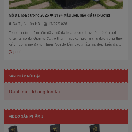
Mộ Đá hoa cương 2026 ❤️ 199+ Mẫu đẹp, báo giá tại xưởng
Đá Tự Nhiên NB
17/07/2026
Trong những năm gần đây, mộ đá hoa cương hay còn có tên gọi
khác là mộ đá Granite đã trở thành một xu hướng chủ đạo trong thiết
kế thi công mộ đá tự nhiên. Với độ bền cao, mẫu mã đẹp, kiểu dáng
hiệ...
[Đọc tiếp...]
SẢN PHẨM NỔI BẬT
Danh mục không tồn tại
VIDEO SẢN PHẨM 1