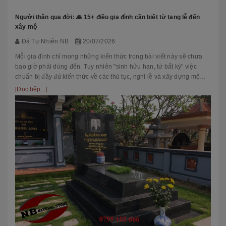
Người thân qua đời: 🙏 15+ điều gia đình cần biết từ tang lễ đến
xây mộ
Đá Tự Nhiên NB
20/07/2026
Mỗi gia đình chỉ mong những kiến thức trong bài viết này sẽ chưa
bao giờ phải dùng đến. Tuy nhiên "sinh hữu hạn, tử bất kỳ" việc
chuẩn bị đầy đủ kiến thức về các thủ tục, nghi lễ và xây dựng mộ
phầ...
[Đọc tiếp...]