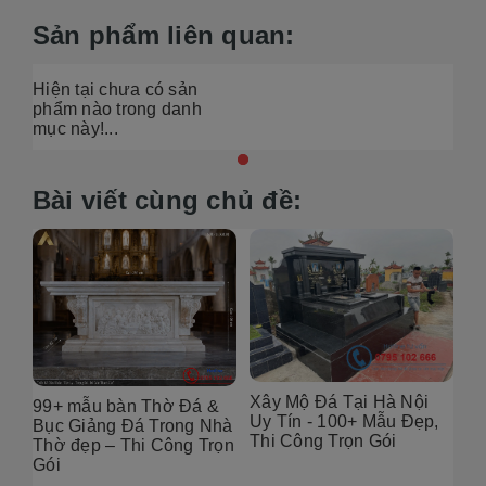
Sản phẩm liên quan:
Hiện tại chưa có sản
phẩm nào trong danh
mục này!...
Bài viết cùng chủ đề:
Xây Mộ Đá Tại Hà Nội
99+ mẫu bàn Thờ Đá &
Đị
Uy Tín - 100+ Mẫu Đẹp,
g
Bục Giảng Đá Trong Nhà
Tạ
Thi Công Trọn Gói
i
Thờ đẹp – Thi Công Trọn
Đẹ
Gói
2