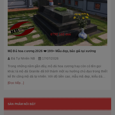
Mộ Đá hoa cương 2026 ❤️ 199+ Mẫu đẹp, báo giá tại xưởng
Đá Tự Nhiên NB
17/07/2026
Trong những năm gần đây, mộ đá hoa cương hay còn có tên gọi
khác là mộ đá Granite đã trở thành một xu hướng chủ đạo trong thiết
kế thi công mộ đá tự nhiên. Với độ bền cao, mẫu mã đẹp, kiểu dáng
hiệ...
[Đọc tiếp...]
SẢN PHẨM NỔI BẬT