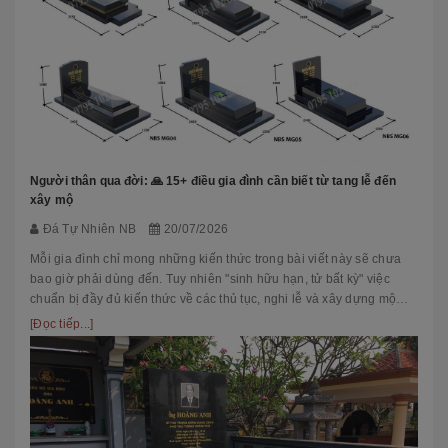
Người thân qua đời: 🙏 15+ điều gia đình cần biết từ tang lễ đến
xây mộ
Đá Tự Nhiên NB
20/07/2026
Mỗi gia đình chỉ mong những kiến thức trong bài viết này sẽ chưa
bao giờ phải dùng đến. Tuy nhiên "sinh hữu hạn, tử bất kỳ" việc
chuẩn bị đầy đủ kiến thức về các thủ tục, nghi lễ và xây dựng mộ
phầ...
[Đọc tiếp...]