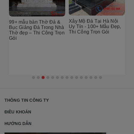
Xây Mộ Đá Tại Hà Nội
99+ mẫu bàn Thờ Đá &
Đị
Uy Tín - 100+ Mẫu Đẹp,
g
Bục Giảng Đá Trong Nhà
Tạ
Thi Công Trọn Gói
i
Thờ đẹp – Thi Công Trọn
Đẹ
Gói
2
THÔNG TIN CÔNG TY
ĐIỀU KHOẢN
HƯỚNG DẪN