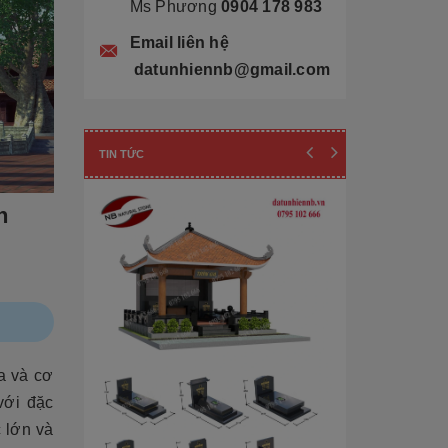
Ms Phương
0904 178 983
Email liên hệ
datunhiennb@gmail.com
TIN TỨC
n
ùa và cơ
với đặc
Cẩn thận! 10+ 
c lớn và
Làm Mộ Đá Ch