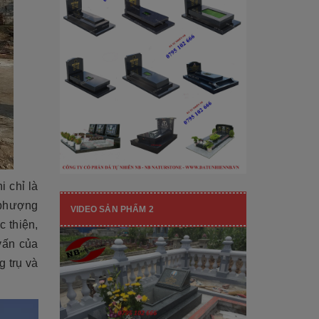
[Đọc tiếp...]
hạng mục nhận diện thương hiệu, nó
còn...
i chỉ là
 phượng
VIDEO SẢN PHẨM 2
 thiện,
vấn của
 trụ và