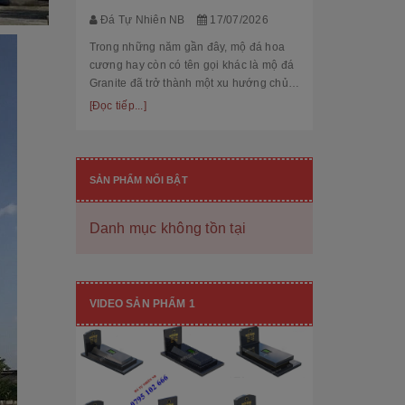
thế cùng độ bền
[Đọc tiếp...]
Đá Tự Nhiên NB
17/07/2026
hạng mục nhận
còn...
Trong những năm gần đây, mộ đá hoa
cương hay còn có tên gọi khác là mộ đá
Granite đã trở thành một xu hướng chủ
đạo trong thiết kế thi công mộ đá tự
[Đọc tiếp...]
nhiên. Với độ bền cao, mẫu mã đẹp, kiểu
dáng hiệ...
SẢN PHẨM NỔI BẬT
Danh mục không tồn tại
[101++ Mẫu] Biển Hiệu Đá Khối Đẹp
Cho Công Ty, Resort & Đô Thị Mới
VIDEO SẢN PHẨM 1
Đá Tự Nhiên NB
29/06/2026
Biển hiệu đá khối đang ngày càng được
nhiều công ty, khu đô thị mới, resort cao
cấp lựa chọn nhờ vẻ đẹp sang trọng, bề
thế cùng độ bền vượt trội. Không chỉ là