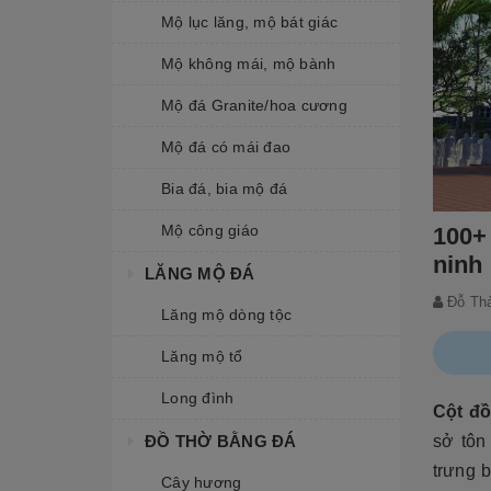
Mộ lục lăng, mộ bát giác
Mộ không mái, mộ bành
Mộ đá Granite/hoa cương
Mộ đá có mái đao
Bia đá, bia mộ đá
Mộ công giáo
100+
ninh
LĂNG MỘ ĐÁ
Đỗ Th
Lăng mộ dòng tộc
Lăng mộ tổ
Long đình
Cột đồ
sở tôn
ĐỒ THỜ BẰNG ĐÁ
trưng b
Cây hương