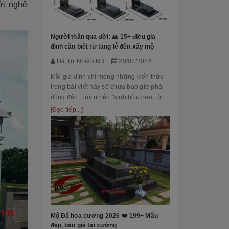
ởi nghệ
Đá Tự Nhiên
Mộ phần là nơi
là chốn linh th
Người thân qua đời: 🙏 15+ điều gia
tộc. Xây dựng 
đình cần biết từ tang lễ đến xây mộ
tri ân công đứ
[Đọc tiếp...]
Đá Tự Nhiên NB
20/07/2026
của con cháu 
tổ...
Mỗi gia đình chỉ mong những kiến thức
trong bài viết này sẽ chưa bao giờ phải
dùng đến. Tuy nhiên "sinh hữu hạn, tử
bất kỳ" việc chuẩn bị đầy đủ kiến thức về
[Đọc tiếp...]
các thủ tục, nghi lễ và xây dựng mộ
phầ...
[101++ Mẫu] B
Cho Công Ty, R
Đá Tự Nhiên
Biển hiệu đá k
nhiều công ty, 
Mộ Đá hoa cương 2026 ❤️ 199+ Mẫu
cấp lựa chọn n
đẹp, báo giá tại xưởng