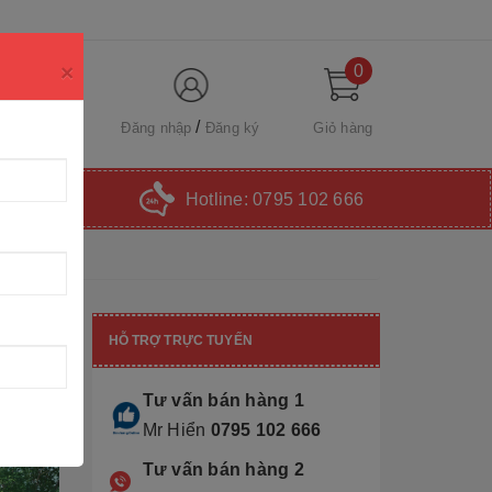
×
0
Đăng nhập
Đăng ký
Giỏ hàng
Hotline:
0795 102 666
HỖ TRỢ TRỰC TUYẾN
Tư vấn bán hàng 1
Mr Hiển
0795 102 666
Tư vấn bán hàng 2