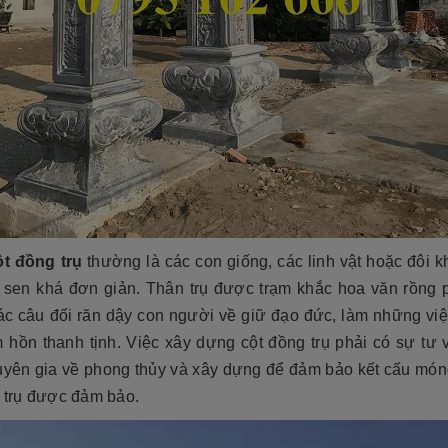
tộc. Xây dựng mộ phần không chỉ là việc
độ bền cao, mẫu mã đẹp, kiểu
tri ân công đức dưỡng dục sinh thành
[Đọc tiếp...]
của con cháu dành cho ông bà cha mẹ
tổ...
t đồng trụ
thường là các con giống, các linh vật hoặc đôi kh
 sen khá đơn giản. Thân trụ được trạm khắc hoa văn rồng
ác câu đối răn dậy con người về giữ đạo đức, làm những việc
m hồn thanh tịnh. Việc xây dựng cột đồng trụ phải có sự tư 
uyên gia về phong thủy và xây dựng để đảm bảo kết cấu móng
t trụ được đảm bảo.