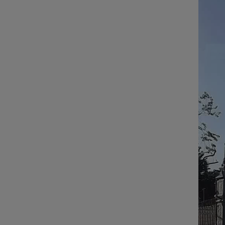
ĐÁ NỘI - NGOẠI THẤT
Sập đá- Biển hiệu
Lò sưởi đá
Phù điêu đá
Lavabo đá
Bồn tắm đá
Đèn đá
Bàn ghế đá
NON BỘ- TIỂU CẢNH SÂN
VƯỜN
ĐÁ PHONG THỦY
ĐÁ XÂY DỰNG