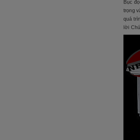
Bục đọ
ĐÁ NỘI - NGOẠI THẤT
trọng v
Sập đá- Biển hiệu
quá tr
Lò sưởi đá
lời Chú
Phù điêu đá
Lavabo đá
Bồn tắm đá
Đèn đá
Bàn ghế đá
NON BỘ- TIỂU CẢNH SÂN
VƯỜN
ĐÁ PHONG THỦY
ĐÁ XÂY DỰNG