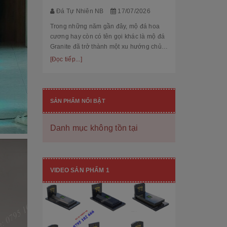
thế cùng độ bền
[Đọc tiếp...]
Đá Tự Nhiên NB
17/07/2026
hạng mục nhận
còn...
Trong những năm gần đây, mộ đá hoa
cương hay còn có tên gọi khác là mộ đá
Granite đã trở thành một xu hướng chủ
đạo trong thiết kế thi công mộ đá tự
[Đọc tiếp...]
nhiên. Với độ bền cao, mẫu mã đẹp, kiểu
dáng hiệ...
SẢN PHẨM NỔI BẬT
Danh mục không tồn tại
[101++ Mẫu] Biển Hiệu Đá Khối Đẹp
Cho Công Ty, Resort & Đô Thị Mới
VIDEO SẢN PHẨM 1
Đá Tự Nhiên NB
29/06/2026
Biển hiệu đá khối đang ngày càng được
nhiều công ty, khu đô thị mới, resort cao
cấp lựa chọn nhờ vẻ đẹp sang trọng, bề
thế cùng độ bền vượt trội. Không chỉ là