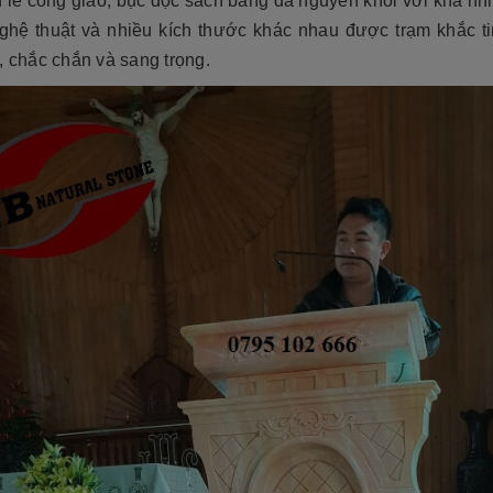
 lễ công giáo, bục đọc sách bằng đá nguyên khối với khá nh
ghệ thuật và nhiều kích thước khác nhau được trạm khắc ti
, chắc chắn và sang trọng.