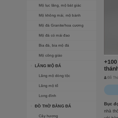
Mộ lục lăng, mộ bát giác
Mộ không mái, mộ bành
Mộ đá Granite/hoa cương
Mộ đá có mái đao
Bia đá, bia mộ đá
Mộ công giáo
+100
LĂNG MỘ ĐÁ
thán
Lăng mộ dòng tộc
Đỗ Th
Lăng mộ tổ
Long đình
Bục đọ
ĐỒ THỜ BẰNG ĐÁ
nhà th
Cây hương