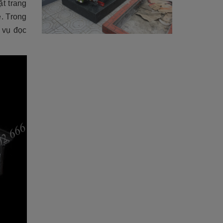
t trang
ễ. Trong
 vụ đọc