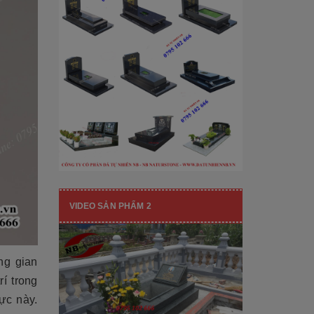
[Đọc tiếp...]
hạng mục nhận diện thương hiệu, nó
còn...
VIDEO SẢN PHẨM 2
ng gian
í trong
vực này.