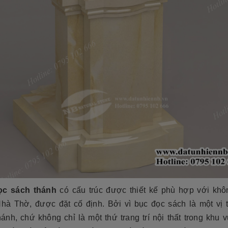
tộc. Xây dựng mộ phần không chỉ là việc
độ bền cao, mẫu mã đẹp, kiểu
tri ân công đức dưỡng dục sinh thành
[Đọc tiếp...]
của con cháu dành cho ông bà cha mẹ
tổ...
ọc sách thánh
có cấu trúc được thiết kế phù hợp với khô
Nhà Thờ, được đặt cố định. Bởi vì bục đọc sách là một vị tr
ánh, chứ không chỉ là một thứ trang trí nội thất trong khu 