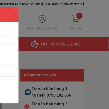
STONE. CHÚC QUÝ KHÁCH CHỌN ĐƯỢC SẢN PHẨM ƯNG Ý
×
0
Đăng nhập
Đăng ký
Giỏ hàng
Hotline:
0795 102 666
HỖ TRỢ TRỰC TUYẾN
Tư vấn bán hàng 1
Mr Hiển
0795 102 666
Tư vấn bán hàng 2