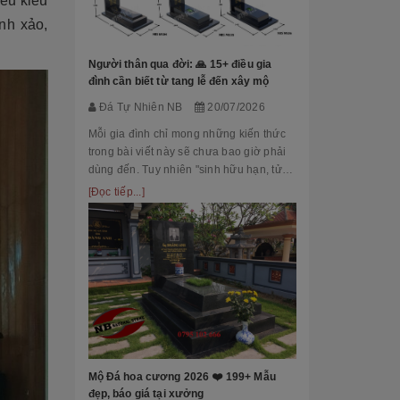
iều kiểu
Đá Tự Nhiên
nh xảo,
Mộ phần là nơi
là chốn linh th
Người thân qua đời: 🙏 15+ điều gia
tộc. Xây dựng 
đình cần biết từ tang lễ đến xây mộ
tri ân công đứ
[Đọc tiếp...]
Đá Tự Nhiên NB
20/07/2026
của con cháu 
tổ...
Mỗi gia đình chỉ mong những kiến thức
trong bài viết này sẽ chưa bao giờ phải
dùng đến. Tuy nhiên "sinh hữu hạn, tử
bất kỳ" việc chuẩn bị đầy đủ kiến thức về
[Đọc tiếp...]
các thủ tục, nghi lễ và xây dựng mộ
phầ...
[101++ Mẫu] B
Cho Công Ty, R
Đá Tự Nhiên
Biển hiệu đá k
nhiều công ty, 
Mộ Đá hoa cương 2026 ❤️ 199+ Mẫu
cấp lựa chọn n
đẹp, báo giá tại xưởng