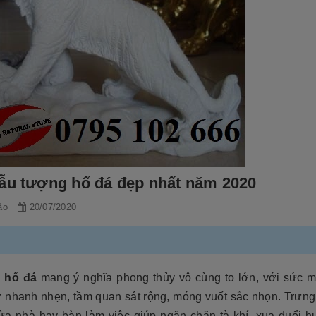
ẫu tượng hổ đá đẹp nhất năm 2020
ảo
20/07/2020
 hổ đá
mang ý nghĩa phong thủy vô cùng to lớn, với sức 
ự nhanh nhẹn, tầm quan sát rộng, móng vuốt sắc nhọn. Trưng
ửa nhà hay bàn làm việc giúp ngăn chặn tà khí, xua đuổi hu