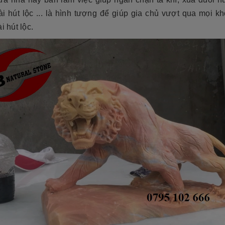
ài hút lộc ... là hình tượng để giúp gia chủ vượt qua mọi k
ài hút lộc.