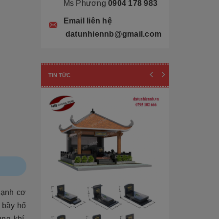
Ms Phương
0904 178 983
Email liên hệ
datunhiennb@gmail.com
TIN TỨC
mạnh cơ
Cẩn thận! 10+ 
 bầy hổ
Làm Mộ Đá Ch
ng khí,