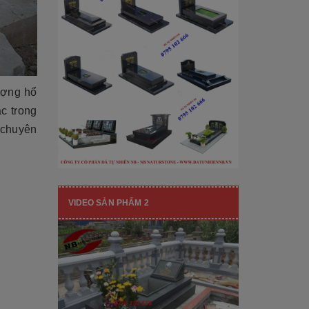
[Đọc tiếp...]
hạng mục nhận diện thương hiệu, nó
còn...
ượng hổ
c trong
 chuyên
VIDEO SẢN PHẨM 2