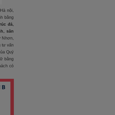
Hà nội,
inh bằng
rúc đá,
nh, sân
y Nhơn,
 tư vấn
 của Quý
iữ bằng
hách có