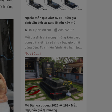
Đá Tự Nhiên
hó khăn,
Mộ phần là nơi
là chốn linh th
Người thân qua đời: 🙏 15+ điều gia
tộc. Xây dựng 
đình cần biết từ tang lễ đến xây mộ
tri ân công đứ
[Đọc tiếp...]
Đá Tự Nhiên NB
20/07/2026
của con cháu 
tổ...
Mỗi gia đình chỉ mong những kiến thức
trong bài viết này sẽ chưa bao giờ phải
dùng đến. Tuy nhiên "sinh hữu hạn, tử
bất kỳ" việc chuẩn bị đầy đủ kiến thức về
[Đọc tiếp...]
các thủ tục, nghi lễ và xây dựng mộ
phầ...
[101++ Mẫu] B
Cho Công Ty, R
Đá Tự Nhiên
Biển hiệu đá k
nhiều công ty, 
Mộ Đá hoa cương 2026 ❤️ 199+ Mẫu
cấp lựa chọn n
đẹp, báo giá tại xưởng