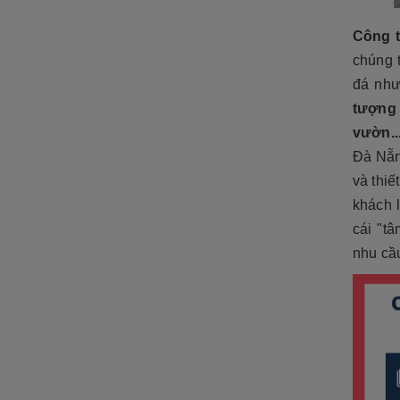
Công t
chúng t
đá nh
tượng 
vườn..
Đà Nẵn
và thiế
khách 
cái "t
nhu cầ