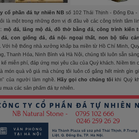
y cổ phần đá tự nhiên NB
số 102 Thái Thịnh - Đống Đa - 
ôi là một trong những đơn vị đi đầu về các công trình tâm l
ư:
mộ đá, lăng mộ đá, đồ thờ bằng đá, công trình kiến t
đá, con giống đá, đá nội- ngoại thất, non bộ tiểu cả
.
Với hệ thống nhà xưởng khắp ba miền từ Hồ Chí Minh, Qu
g, Thanh Hóa, Ninh Bình và Hà Nội, chúng tôi luôn sẵn sàng
t kế miễn phí, đáp ứng mọi yêu cầu của Quý khách. Niềm tin
là món quà vô giá mà chúng tôi luôn cố gắng hết mình gìn g
âm" của người làm nghề.
Hãy gọi cho chúng tôi
khi Quý k
u mua các sản phẩm đá tự nhiên.