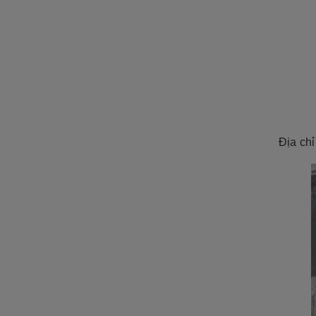
ĐÁ NỘI - NGOẠI THẤT
Sập đá- Biển hiệu
Lò sưởi đá
Phù điêu đá
Lavabo đá
Bồn tắm đá
Địa ch
Đèn đá
Bàn ghế đá
NON BỘ- TIỂU CẢNH SÂN
VƯỜN
ĐÁ PHONG THỦY
ĐÁ XÂY DỰNG