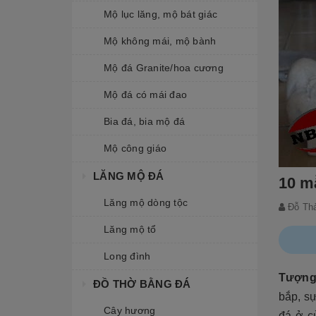
Mộ lục lăng, mộ bát giác
Mộ không mái, mộ bành
Mộ đá Granite/hoa cương
Mộ đá có mái đao
Bia đá, bia mộ đá
Mộ công giáo
LĂNG MỘ ĐÁ
10 m
Lăng mộ dòng tộc
Đỗ Th
Lăng mộ tổ
Long đình
Tượng
ĐỒ THỜ BẰNG ĐÁ
bắp, s
Cây hương
đá ở c