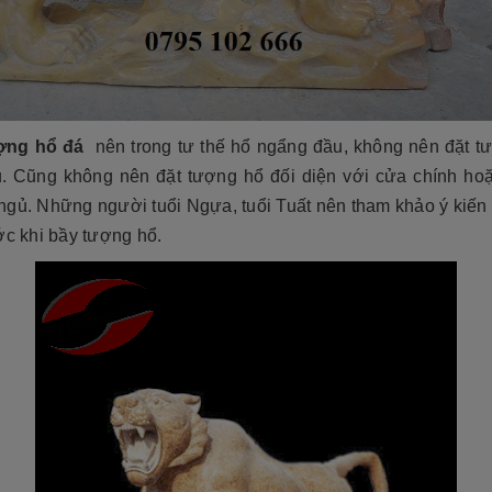
tộc. Xây dựng mộ phần không chỉ là việc
độ bền cao, mẫu mã đẹp, kiểu
tri ân công đức dưỡng dục sinh thành
[Đọc tiếp...]
của con cháu dành cho ông bà cha mẹ
tổ...
ợng hổ đá
nên trong tư thế hổ ngẩng đầu, không nên đặt t
u. Cũng không nên đặt tượng hổ đối diện với cửa chính hoặ
ngủ. Những người tuổi Ngựa, tuổi Tuất nên tham khảo ý kiến
ớc khi bầy tượng hổ.