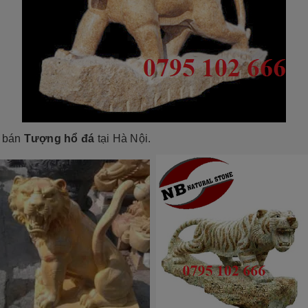
ỉ bán
Tượng hổ đá
tại Hà Nội.