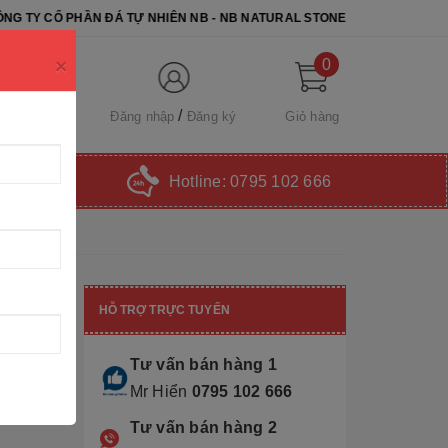
 ĐÁ TỰ NHIÊN NB - NB NATURAL STONE. CHÚC QUÝ KHÁCH CHỌN ĐƯỢ
×
0
Đăng nhập
Đăng ký
Giỏ hàng
Hotline:
0795 102 666
HỖ TRỢ TRỰC TUYẾN
Tư vấn bán hàng 1
Mr Hiển
0795 102 666
Tư vấn bán hàng 2