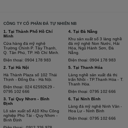
CÔNG TY CỔ PHẦN ĐÁ TỰ NHIÊN NB
1. Tại Thành Phố Hồ Chí
4. Tại Đà Nẵng
Minh
Khu sản xuất số 3 làng nghề
Cửa hàng đá mỹ nghệ
đá mỹ nghệ Non Nước, Hải
Trường Chinh P. Tây Thạnh,
Hòa, Ngũ Hành Sơn, Đà
Q. Tân Phú, TP. Hồ Chí Minh.
Nẵng.
Điện thoại: 0904 178 983
Điện thoại: 0904 178 983
2. Tại Hà Nội
5. Tại Thanh Hóa
Hà Thành Plaza số 102 Thái
Làng nghề sản xuất đá thị
Thịnh - Đống Đa - Hà Nội.
trấn Nhồi - TP.Thanh Hóa - T.
Thanh Hóa.
Điện thoại: 024 62592629 -
0795 102 666
Điện thoại: 0795 102 666
3. Tại Quy Nhơn - Bình
6. Tại Ninh Bình
Định
Làng đá mỹ nghệ Ninh Vân -
Lô sả
n
xuất số A10 Khu Công
Hoa Lư - Ninh Bình
nghiệp Phú Tài - Quy Nhơn -
Điện thoại: 0795 102 666
Bình Định
Điện thoại: 0912 326 978