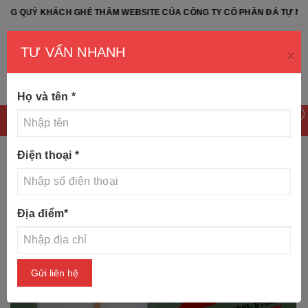
HÁCH GHÉ THĂM WEBSITE CỦA CÔNG TY CỔ PHẦN ĐÁ TỰ NHIÊN NB - 
TƯ VẤN NHANH
×
Họ và tên
*
0
Điện thoại
*
Trang chủ
Tin tức
10 mẫu mộ thiên chúa đẹp nhất năm
Địa điểm
*
2020
Gửi liên hệ