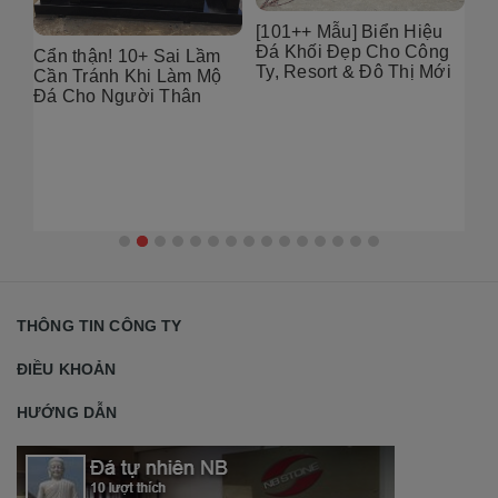
6
[101++ Mẫu] Biển Hiệu
99
Đá Khối Đẹp Cho Công
Bụ
Cẩn thận! 10+ Sai Lầm
Ty, Resort & Đô Thị Mới
Th
Cần Tránh Khi Làm Mộ
Gó
Đá Cho Người Thân
THÔNG TIN CÔNG TY
ĐIỀU KHOẢN
HƯỚNG DẪN