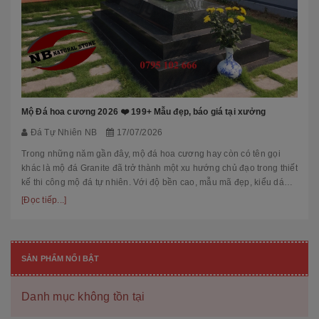
Mộ Đá hoa cương 2026 ❤️ 199+ Mẫu đẹp, báo giá tại xưởng
Đá Tự Nhiên NB
17/07/2026
Trong những năm gần đây, mộ đá hoa cương hay còn có tên gọi
khác là mộ đá Granite đã trở thành một xu hướng chủ đạo trong thiết
kế thi công mộ đá tự nhiên. Với độ bền cao, mẫu mã đẹp, kiểu dáng
hiệ...
[Đọc tiếp...]
SẢN PHẨM NỔI BẬT
Danh mục không tồn tại