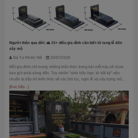
Người thân qua đời: 🙏 15+ điều gia đình cần biết từ tang lễ đến
xây mộ
Đá Tự Nhiên NB
20/07/2026
Mỗi gia đình chỉ mong những kiến thức trong bài viết này sẽ chưa
bao giờ phải dùng đến. Tuy nhiên "sinh hữu hạn, tử bất kỳ" việc
chuẩn bị đầy đủ kiến thức về các thủ tục, nghi lễ và xây dựng mộ
phầ...
[Đọc tiếp...]