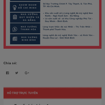
Chia sẻ:
HỖ TRỢ TRỰC TUYẾN