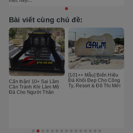
mục này!...
Bài viết cùng chủ đề:
6
[101++ Mẫu] Biển Hiệu
99
Đá Khối Đẹp Cho Công
Bụ
Cẩn thận! 10+ Sai Lầm
Ty, Resort & Đô Thị Mới
Th
Cần Tránh Khi Làm Mộ
Gó
Đá Cho Người Thân