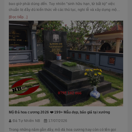
bao giờ phải dùng đến. Tuy nhiên "sinh hữu hạn, tử bất kỳ" việc
chuẩn bị đầy đủ kiến thức về các thủ tục, nghi lễ và xây dựng mộ
phầ...
[Đọc tiếp...]
Mộ Đá hoa cương 2026 ❤️ 199+ Mẫu đẹp, báo giá tại xưởng
Đá Tự Nhiên NB
17/07/2026
Trong những năm gần đây, mộ đá hoa cương hay còn có tên gọi