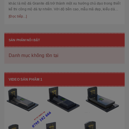
khác là mộ đá Granite đã trở thành một xu hướng chủ đạo trong thiết
kế thi công mộ đá tự nhiên. Với độ bền cao, mẫu mã đẹp, kiểu dáng
hiệ...
[Đọc tiếp...]
SẢN PHẨM NỔI BẬT
Danh mục không tồn tại
VIDEO SẢN PHẨM 1