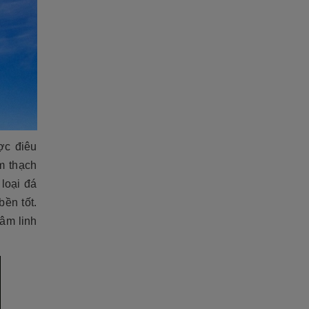
ợc điêu
m thạch
loại đá
bền tốt.
âm linh