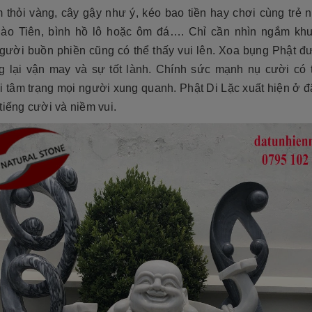
tộc. Xây dựng mộ phần không chỉ là việc
độ bền cao, mẫu mã đẹp, kiểu
 thỏi vàng, cây gậy như ý, kéo bao tiền hay chơi cùng trẻ 
tri ân công đức dưỡng dục sinh thành
[Đọc tiếp...]
của con cháu dành cho ông bà cha mẹ
ào Tiên, bình hồ lô hoặc ôm đá…. Chỉ cần nhìn ngắm kh
tổ...
người buồn phiền cũng có thể thấy vui lên. Xoa bụng Phật đ
g lại vận may và sự tốt lành. Chính sức mạnh nụ cười có 
i tâm trạng mọi người xung quanh. Phật Di Lặc xuất hiện ở đ
tiếng cười và niềm vui.