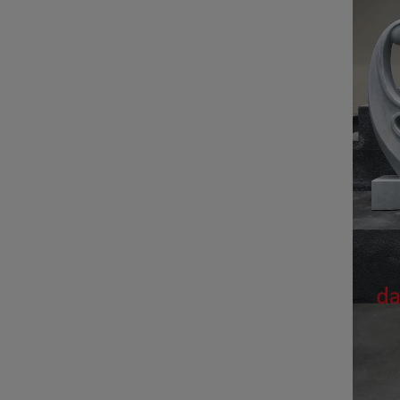
ĐÁ NỘI - NGOẠI THẤT
Sập đá- Biển hiệu
Lò sưởi đá
Phù điêu đá
Lavabo đá
Bồn tắm đá
Đèn đá
Bàn ghế đá
NON BỘ- TIỂU CẢNH SÂN
VƯỜN
ĐÁ PHONG THỦY
ĐÁ XÂY DỰNG