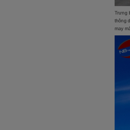
Trưng
thông d
may mắ