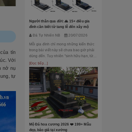
Đá Tự Nhiên
Mộ phần là nơi
là chốn linh th
Người thân qua đời: 🙏 15+ điều gia
tộc. Xây dựng 
đình cần biết từ tang lễ đến xây mộ
tri ân công đứ
[Đọc tiếp...]
Đá Tự Nhiên NB
20/07/2026
của con cháu 
tổ...
Mỗi gia đình chỉ mong những kiến thức
trong bài viết này sẽ chưa bao giờ phải
của tín
dùng đến. Tuy nhiên "sinh hữu hạn, tử
úc. Với
bất kỳ" việc chuẩn bị đầy đủ kiến thức về
[Đọc tiếp...]
n nở nụ
các thủ tục, nghi lễ và xây dựng mộ
phầ...
dung, tự
[101++ Mẫu] B
Cho Công Ty, R
Đá Tự Nhiên
Biển hiệu đá k
nhiều công ty, 
Mộ Đá hoa cương 2026 ❤️ 199+ Mẫu
cấp lựa chọn n
đẹp, báo giá tại xưởng