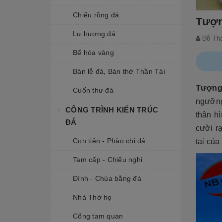
Chiếu rồng đá
Tượng
Lư hương đá
Đỗ Th
Bể hóa vàng
Bàn lễ đá, Bàn thờ Thần Tài
Tượng
Cuốn thư đá
ngưỡng
CÔNG TRÌNH KIẾN TRÚC
thân h
ĐÁ
cười rạ
Con tiện - Phào chỉ đá
tại của
Tam cấp - Chiếu nghỉ
Đình - Chùa bằng đá
Nhà Thờ họ
Cổng tam quan