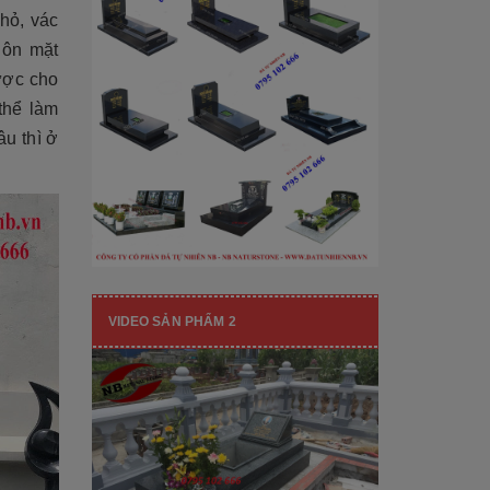
[Đọc tiếp...]
hạng mục nhận diện thương hiệu, nó
nhỏ, vác
còn...
uôn mặt
ược cho
thể làm
âu thì ở
VIDEO SẢN PHẨM 2