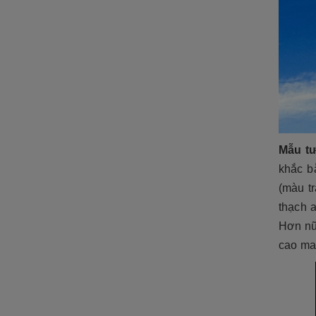
Mẫu tư
khắc b
(màu t
thạch a
Hơn nữ
cao man