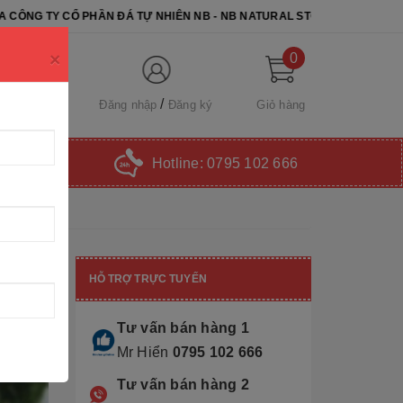
N ĐÁ TỰ NHIÊN NB - NB NATURAL STONE. CHÚC QUÝ KHÁCH CHỌN ĐƯ
×
0
Đăng nhập
Đăng ký
Giỏ hàng
Hotline:
0795 102 666
HỖ TRỢ TRỰC TUYẾN
Tư vấn bán hàng 1
Mr Hiển
0795 102 666
Tư vấn bán hàng 2