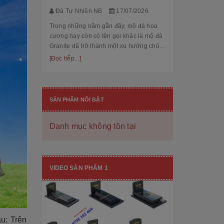
thế cùng độ bền
[Đọc tiếp...]
Đá Tự Nhiên NB
17/07/2026
hạng mục nhận
còn...
Trong những năm gần đây, mộ đá hoa
cương hay còn có tên gọi khác là mộ đá
Granite đã trở thành một xu hướng chủ
đạo trong thiết kế thi công mộ đá tự
[Đọc tiếp...]
nhiên. Với độ bền cao, mẫu mã đẹp, kiểu
dáng hiệ...
SẢN PHẨM NỔI BẬT
Danh mục không tồn tại
[101++ Mẫu] Biển Hiệu Đá Khối Đẹp
Cho Công Ty, Resort & Đô Thị Mới
VIDEO SẢN PHẨM 1
Đá Tự Nhiên NB
29/06/2026
Biển hiệu đá khối đang ngày càng được
nhiều công ty, khu đô thị mới, resort cao
cấp lựa chọn nhờ vẻ đẹp sang trọng, bề
u: Trên
thế cùng độ bền vượt trội. Không chỉ là