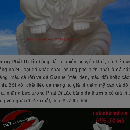
ợng Phật Di lặc
bằng đá tự nhiên nguyên khối, có thể đư
ằng nhiều loại đá khác nhau nhưng phổ biến nhất là đá cẩ
rắng, màu cà rốt) và đá Granite (màu đen, màu đỏ) hoặc các 
nh. Bởi với chất liệu đá mang lại giá trị thẩm mỹ cao và độ 
a, những bức tượng Phật Di Lặc bằng đá thường có giá trị t
g vẻ ngoài rất đẹp mắt, tinh tế và thu hút.