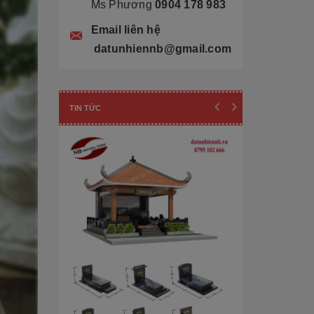
Ms Phương
0904 178 983
Email liên hệ
datunhiennb@gmail.com
TIN TỨC
Cẩn thận! 10+ 
Làm Mộ Đá Ch