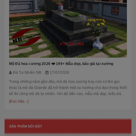
Mộ Đá hoa cương 2026 ❤️ 199+ Mẫu đẹp, báo giá tại xưởng
Đá Tự Nhiên NB
17/07/2026
Trong những năm gần đây, mộ đá hoa cương hay còn có tên gọi
khác là mộ đá Granite đã trở thành một xu hướng chủ đạo trong thiết
kế thi công mộ đá tự nhiên. Với độ bền cao, mẫu mã đẹp, kiểu dáng
hiệ...
[Đọc tiếp...]
SẢN PHẨM NỔI BẬT