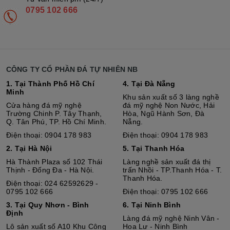
0795 102 666
CÔNG TY CỔ PHẦN ĐÁ TỰ NHIÊN NB
1. Tại Thành Phố Hồ Chí
4. Tại Đà Nẵng
Minh
Khu sản xuất số 3 làng nghề
Cửa hàng đá mỹ nghệ
đá mỹ nghệ Non Nước, Hải
Trường Chinh P. Tây Thạnh,
Hòa, Ngũ Hành Sơn, Đà
Q. Tân Phú, TP. Hồ Chí Minh.
Nẵng.
Điện thoại: 0904 178 983
Điện thoại: 0904 178 983
2. Tại Hà Nội
5. Tại Thanh Hóa
Hà Thành Plaza số 102 Thái
Làng nghề sản xuất đá thị
Thịnh - Đống Đa - Hà Nội.
trấn Nhồi - TP.Thanh Hóa - T.
Thanh Hóa.
Điện thoại: 024 62592629 -
0795 102 666
Điện thoại: 0795 102 666
3. Tại Quy Nhơn - Bình
6. Tại Ninh Bình
Định
Làng đá mỹ nghệ Ninh Vân -
Lô sả
n
xuất số A10 Khu Công
Hoa Lư - Ninh Bình