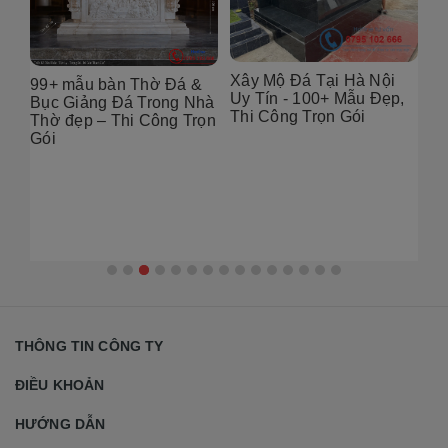
Xây Mộ Đá Tại Hà Nội
99+ mẫu bàn Thờ Đá &
Đị
Uy Tín - 100+ Mẫu Đẹp,
g
Bục Giảng Đá Trong Nhà
Tạ
Thi Công Trọn Gói
i
Thờ đẹp – Thi Công Trọn
Đẹ
Gói
2
THÔNG TIN CÔNG TY
ĐIỀU KHOẢN
HƯỚNG DẪN