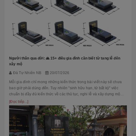
Người thân qua đời: 🙏 15+ điều gia đình cần biết từ tang lễ đến
xây mộ
Đá Tự Nhiên NB
20/07/2026
Mỗi gia đình chỉ mong những kiến thức trong bài viết này sẽ chưa
bao giờ phải dùng đến. Tuy nhiên "sinh hữu hạn, tử bất kỳ" việc
chuẩn bị đầy đủ kiến thức về các thủ tục, nghi lễ và xây dựng mộ
phầ...
[Đọc tiếp...]