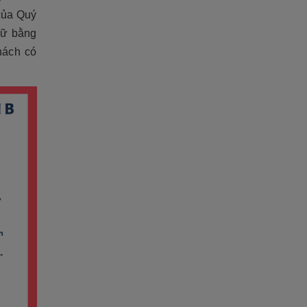
 của Quý
iữ bằng
hách có