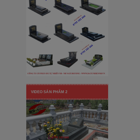
[Đọc tiếp...]
hạng mục nhận diện thương hiệu, nó
còn...
VIDEO SẢN PHẨM 2