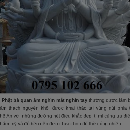
cương 2026 ❤️ 199+ Mẫu
á tại xưởng
Cẩn thận! 10+ Sai Lầm Cần Tránh Khi
Phật bà quan âm nghìn mắt nghìn tay
thường được làm 
Làm Mộ Đá Cho Người Thân
iên NB
17/07/2026
cẩm thạch nguyên khối được khai thác tại vùng núi phía 
Đá Tự Nhiên NB
01/07/2026
g năm gần đây, mộ đá hoa
ghệ An với những đường nét điêu khắc đẹp, tỉ mỉ cùng ưu đi
òn có tên gọi khác là mộ đá
Mộ phần là nơi yên nghỉ của người mất,
trở thành một xu hướng chủ
ề thẩm mỹ và độ bền nên được lựa chọn để thờ cúng nhiều.
là chốn linh thiêng của gia đình dòng
iết kế thi công mộ đá tự