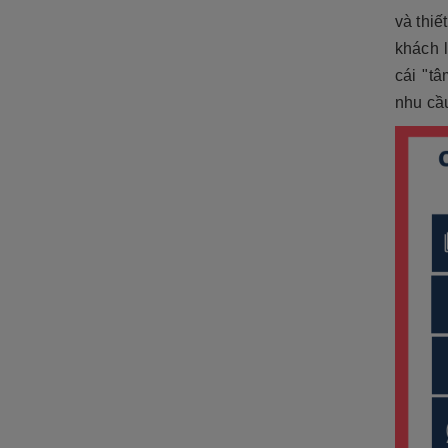
và thiế
khách 
cái "t
nhu cầ