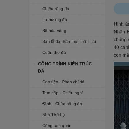
Chiếu rồng đá
Lư hương đá
Hình 
Bể hóa vàng
Nhãn B
chúng 
Bàn lễ đá, Bàn thờ Thần Tài
40 cán
Cuốn thư đá
con mắt
CÔNG TRÌNH KIẾN TRÚC
ĐÁ
Con tiện - Phào chỉ đá
Tam cấp - Chiếu nghỉ
Đình - Chùa bằng đá
Nhà Thờ họ
Cổng tam quan