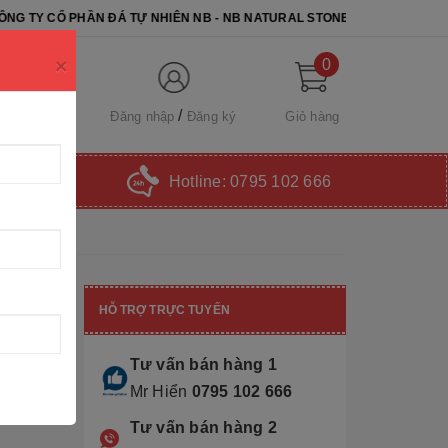
 ĐÁ TỰ NHIÊN NB - NB NATURAL STONE. CHÚC QUÝ KHÁCH CHỌN ĐƯỢ
×
0
Đăng nhập
Đăng ký
Giỏ hàng
Hotline:
0795 102 666
HỖ TRỢ TRỰC TUYẾN
Tư vấn bán hàng 1
Mr Hiển
0795 102 666
Tư vấn bán hàng 2