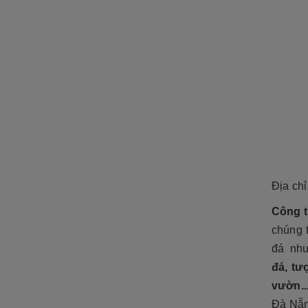
Địa chỉ
Công t
chúng t
đá nh
đá, tư
vườn..
Đà Nẵn