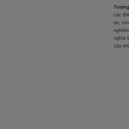
ĐÁ NỘI - NGOẠI THẤT
Tượng 
Sập đá- Biển hiệu
các đì
an, sứ
Lò sưởi đá
nghiê
Phù điêu đá
nghĩa 
Lavabo đá
của nh
Bồn tắm đá
Đèn đá
Bàn ghế đá
NON BỘ- TIỂU CẢNH SÂN
VƯỜN
ĐÁ PHONG THỦY
ĐÁ XÂY DỰNG