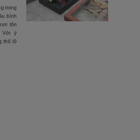
g trong
ầu bình
nơi tôn
 Với ý
 thổ lộ