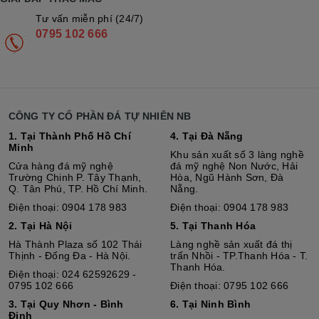
Tư vấn miễn phí (24/7)
0795 102 666
CÔNG TY CỔ PHẦN ĐÁ TỰ NHIÊN NB
1. Tại Thành Phố Hồ Chí
4. Tại Đà Nẵng
Minh
Khu sản xuất số 3 làng nghề
Cửa hàng đá mỹ nghệ
đá mỹ nghệ Non Nước, Hải
Trường Chinh P. Tây Thạnh,
Hòa, Ngũ Hành Sơn, Đà
Q. Tân Phú, TP. Hồ Chí Minh.
Nẵng.
Điện thoại: 0904 178 983
Điện thoại: 0904 178 983
2. Tại Hà Nội
5. Tại Thanh Hóa
Hà Thành Plaza số 102 Thái
Làng nghề sản xuất đá thị
Thịnh - Đống Đa - Hà Nội.
trấn Nhồi - TP.Thanh Hóa - T.
Thanh Hóa.
Điện thoại: 024 62592629 -
0795 102 666
Điện thoại: 0795 102 666
3. Tại Quy Nhơn - Bình
6. Tại Ninh Bình
Định