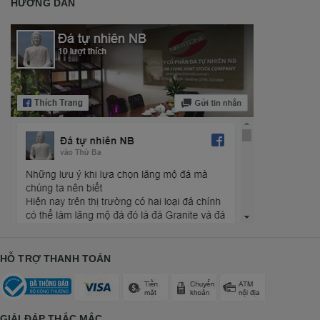
HƯỚNG DẪN
HỖ TRỢ THANH TOÁN
GIẢI ĐÁP THẮC MẮC