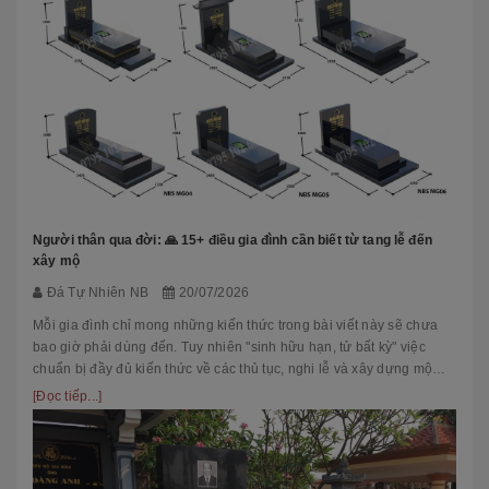
Người thân qua đời: 🙏 15+ điều gia đình cần biết từ tang lễ đến
xây mộ
Đá Tự Nhiên NB
20/07/2026
Mỗi gia đình chỉ mong những kiến thức trong bài viết này sẽ chưa
bao giờ phải dùng đến. Tuy nhiên "sinh hữu hạn, tử bất kỳ" việc
chuẩn bị đầy đủ kiến thức về các thủ tục, nghi lễ và xây dựng mộ
phầ...
[Đọc tiếp...]