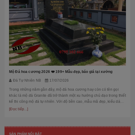
Mộ Đá hoa cương 2026 ❤️ 199+ Mẫu đẹp, báo giá tại xưởng
Đá Tự Nhiên NB
17/07/2026
Trong những năm gần đây, mộ đá hoa cương hay còn có tên gọi
khác là mộ đá Granite đã trở thành một xu hướng chủ đạo trong thiết
kế thi công mộ đá tự nhiên. Với độ bền cao, mẫu mã đẹp, kiểu dáng
hiệ...
[Đọc tiếp...]
SẢN PHẨM NỔI BẬT