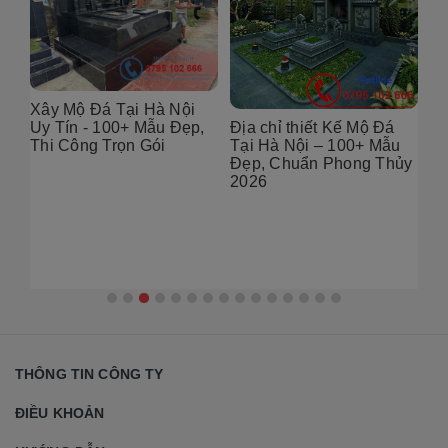
Xây Mộ Đá Tại Hà Nội
&
Địa chỉ thiết Kế Mộ Đá
Uy Tín - 100+ Mẫu Đẹp,
hà
Tại Hà Nội – 100+ Mẫu
Thi Công Trọn Gói
ọn
Đẹp, Chuẩn Phong Thủy
2026
Th
Nộ
đẹ
THÔNG TIN CÔNG TY
ĐIỀU KHOẢN