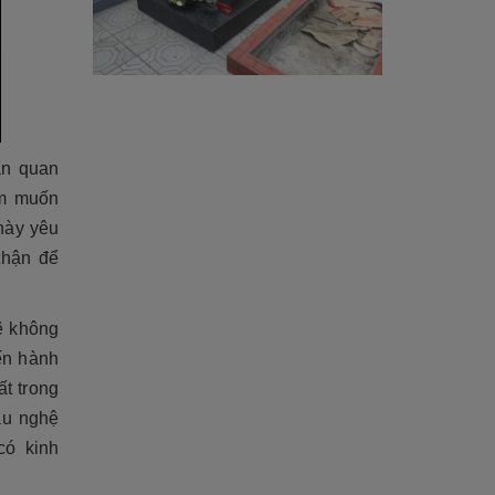
ạn quan
ẩm muốn
 này yêu
thận để
ẽ không
ến hành
ất trong
ầu nghệ
có kinh