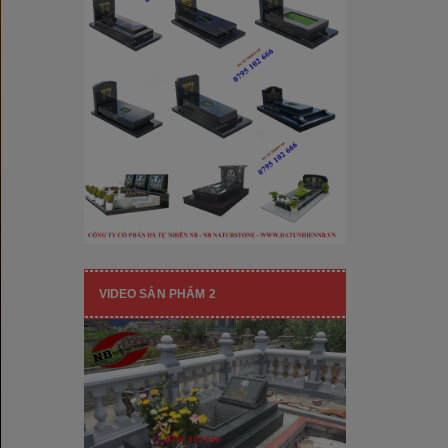
[Đọc tiếp...]
hạng mục nhận diện thương hiệu, nó
còn...
VIDEO SẢN PHẨM 2