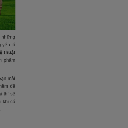
… những
 yếu tố
ệ thuật
ản phẩm
oạn mài
 mềm để
 thì sẽ
i khi có
.