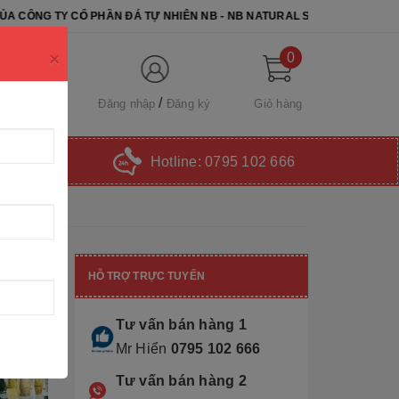
 PHẦN ĐÁ TỰ NHIÊN NB - NB NATURAL STONE. CHÚC QUÝ KHÁCH CHỌ
×
0
Đăng nhập
Đăng ký
Giỏ hàng
Hotline:
0795 102 666
HỖ TRỢ TRỰC TUYẾN
Tư vấn bán hàng 1
Mr Hiển
0795 102 666
Tư vấn bán hàng 2