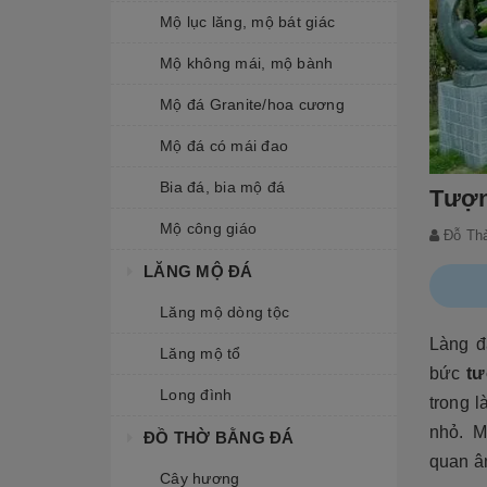
Mộ lục lăng, mộ bát giác
Mộ không mái, mộ bành
Mộ đá Granite/hoa cương
Mộ đá có mái đao
Bia đá, bia mộ đá
Tượn
Mộ công giáo
Đỗ Th
LĂNG MỘ ĐÁ
Lăng mộ dòng tộc
Làng đ
Lăng mộ tổ
bức
t
Long đình
trong 
nhỏ. M
ĐỒ THỜ BẰNG ĐÁ
quan âm
Cây hương