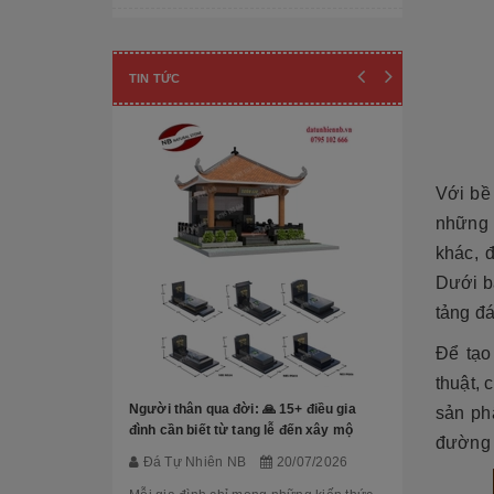
Cột đá - Chân đế tảng
Đài phun nước
TIN TỨC
Lan can đá - Cột trụ
TƯỢNG ĐÁ
Với bề 
Tượng Phúc- Lộc- Thọ
những 
Tượng 18 vị la hán
khác, 
Tượng Phật Địa Tạng
Dưới b
tảng đ
Tượng Phật Di Lặc
Mộ Đá hoa 
Để tạ
đẹp, báo gi
Tượng Quan Âm
thuật, 
Đá Tự Nh
Tượng Phật Thích Ca
Người thân qua đời: 🙏 15+ điều gia
sản ph
Trong nhữn
đình cần biết từ tang lễ đến xây mộ
đường n
cương hay c
Tượng Công giáo
Đá Tự Nhiên NB
20/07/2026
Granite đã 
đạo trong th
Tượng Nghệ thuật