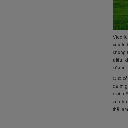
Việc l
yếu tố
không 
điêu k
của mì
Qua cô
đá ở g
mài, n
có nhữ
thể làm