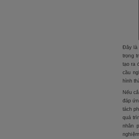
ĐÁ NỘI - NGOẠI THẤT
Sập đá- Biển hiệu
Lò sưởi đá
Phù điêu đá
Đây là
Lavabo đá
trọng t
Bồn tắm đá
tạo ra 
cầu ng
Đèn đá
hình t
Bàn ghế đá
Nếu cắt
NON BỘ- TIỂU CẢNH SÂN
đáp ứn
VƯỜN
tách ph
ĐÁ PHONG THỦY
quá tr
nhân p
ĐÁ XÂY DỰNG
nghiệm 