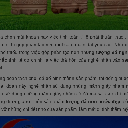
ựa chon mũi khoan hay việc tính toán tỉ lệ phải thuần thục
 trên chỉ góp phần tạo nên một sản phẩm đạt yêu cầu. Nhưng
thể thiếu trong việc góp phần tạo nên những
tượng đá ngh
hắc
tinh tế đó chính là việc thả hồn của nghệ nhân vào s
nh.
ng đoạn tách phôi đá để hình thành sản phẩm, thì đến giai đ
iai đoạn này nghệ nhân sử dụng những mảnh giấy nhám
ếu sử dụng những mảnh giấy nhám có độ ma sát cao khi mài
ng đường xước trên sản phẩm
tượng đá non nước đẹp
, đô
 vỡ những chi tiết nhỏ của sản phẩm, làm mất đi tính thẩm mỹ