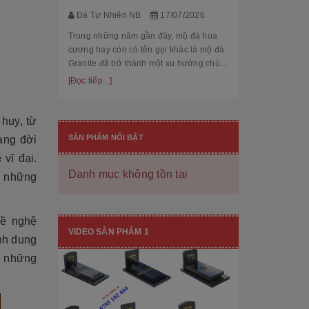
thế cùng độ bền
[Đọc tiếp...]
Đá Tự Nhiên NB
17/07/2026
hạng mục nhận
còn...
Trong những năm gần đây, mộ đá hoa
cương hay còn có tên gọi khác là mộ đá
Granite đã trở thành một xu hướng chủ
đạo trong thiết kế thi công mộ đá tự
[Đọc tiếp...]
nhiên. Với độ bền cao, mẫu mã đẹp, kiểu
dáng hiệ...
 huy, từ
SẢN PHẨM NỔI BẬT
ang đời
ệ
vĩ đại.
Danh mục không tồn tại
c những
[101++ Mẫu] Biển Hiệu Đá Khối Đẹp
về nghệ
Cho Công Ty, Resort & Đô Thị Mới
VIDEO SẢN PHẨM 1
ình dung
Đá Tự Nhiên NB
29/06/2026
ẽ những
Biển hiệu đá khối đang ngày càng được
nhiều công ty, khu đô thị mới, resort cao
cấp lựa chọn nhờ vẻ đẹp sang trọng, bề
thế cùng độ bền vượt trội. Không chỉ là