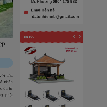
Ms Phương
0904 178 983
Email liên hệ
datunhiennb@gmail.com
TIN TỨC
ẹp
với các
ghệ nhân
c đá từ
ng phật
Cẩn thận! 10+ 
Làm Mộ Đá Ch