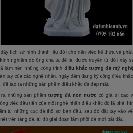
dày lịch sử hình thành lâu đời cho nên việc kế thừa và phát
kinh nghiệm do ông cha ta để lại được truyền từ đời này s
đã làm nên những công trình
điêu khắc tượng đá mỹ ngh
àn tay của các nghệ nhân, ngày đêm đang kỳ công điêu khắ
á, để tạo ra những sản phẩm điêu khắc đá đẹp mắt.
cương 2026 ❤️ 199+ Mẫu
o ra những sản phẩm
tượng đá non nước
có giá trị cao 
á tại xưởng
Cẩn thận! 10+ Sai Lầm Cần Tránh Khi
công việc đầu tiên của một nghệ nhân điêu khắc đó là phải h
Làm Mộ Đá Cho Người Thân
iên NB
17/07/2026
ẩm từ những cục đá thô sơ ban đầu, sau đó đặt tay vào v
Đá Tự Nhiên NB
01/07/2026
g năm gần đây, mộ đá hoa
ét trên tảng đá, từ đó giai đoạn làm phôi đá mới bắt đầu.
òn có tên gọi khác là mộ đá
Mộ phần là nơi yên nghỉ của người mất,
trở thành một xu hướng chủ
là chốn linh thiêng của gia đình dòng
iết kế thi công mộ đá tự