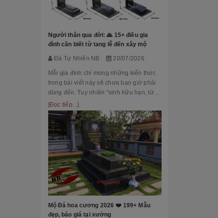
Đá Tự Nhiên
Mộ phần là nơi
là chốn linh th
Người thân qua đời: 🙏 15+ điều gia
tộc. Xây dựng 
đình cần biết từ tang lễ đến xây mộ
tri ân công đứ
[Đọc tiếp...]
Đá Tự Nhiên NB
20/07/2026
của con cháu 
tổ...
Mỗi gia đình chỉ mong những kiến thức
trong bài viết này sẽ chưa bao giờ phải
dùng đến. Tuy nhiên "sinh hữu hạn, tử
bất kỳ" việc chuẩn bị đầy đủ kiến thức về
[Đọc tiếp...]
các thủ tục, nghi lễ và xây dựng mộ
phầ...
[101++ Mẫu] B
Cho Công Ty, R
Đá Tự Nhiên
Biển hiệu đá k
nhiều công ty, 
Mộ Đá hoa cương 2026 ❤️ 199+ Mẫu
cấp lựa chọn n
đẹp, báo giá tại xưởng