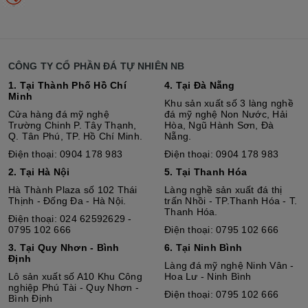
CÔNG TY CỔ PHẦN ĐÁ TỰ NHIÊN NB
1. Tại Thành Phố Hồ Chí
4. Tại Đà Nẵng
Minh
Khu sản xuất số 3 làng nghề
Cửa hàng đá mỹ nghệ
đá mỹ nghệ Non Nước, Hải
Trường Chinh P. Tây Thạnh,
Hòa, Ngũ Hành Sơn, Đà
Q. Tân Phú, TP. Hồ Chí Minh.
Nẵng.
Điện thoại: 0904 178 983
Điện thoại: 0904 178 983
2. Tại Hà Nội
5. Tại Thanh Hóa
Hà Thành Plaza số 102 Thái
Làng nghề sản xuất đá thị
Thịnh - Đống Đa - Hà Nội.
trấn Nhồi - TP.Thanh Hóa - T.
Thanh Hóa.
Điện thoại: 024 62592629 -
0795 102 666
Điện thoại: 0795 102 666
3. Tại Quy Nhơn - Bình
6. Tại Ninh Bình
Định
Làng đá mỹ nghệ Ninh Vân -
Lô sả
n
xuất số A10 Khu Công
Hoa Lư - Ninh Bình
nghiệp Phú Tài - Quy Nhơn -
Điện thoại: 0795 102 666
Bình Định