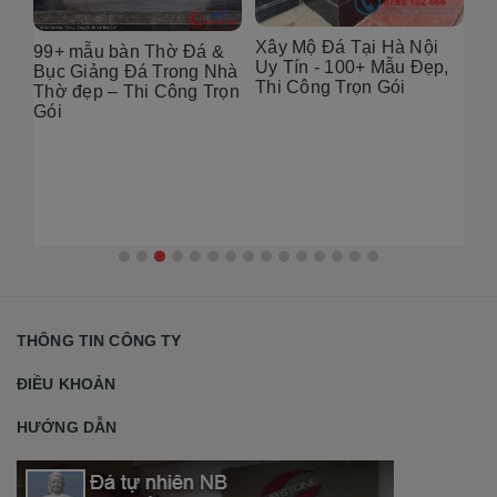
Xây Mộ Đá Tại Hà Nội
99+ mẫu bàn Thờ Đá &
Đị
Uy Tín - 100+ Mẫu Đẹp,
g
Bục Giảng Đá Trong Nhà
Tạ
Thi Công Trọn Gói
i
Thờ đẹp – Thi Công Trọn
Đẹ
Gói
2
THÔNG TIN CÔNG TY
ĐIỀU KHOẢN
HƯỚNG DẪN