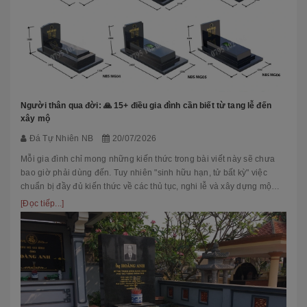
Người thân qua đời: 🙏 15+ điều gia đình cần biết từ tang lễ đến
xây mộ
Đá Tự Nhiên NB
20/07/2026
Mỗi gia đình chỉ mong những kiến thức trong bài viết này sẽ chưa
bao giờ phải dùng đến. Tuy nhiên "sinh hữu hạn, tử bất kỳ" việc
chuẩn bị đầy đủ kiến thức về các thủ tục, nghi lễ và xây dựng mộ
phầ...
[Đọc tiếp...]