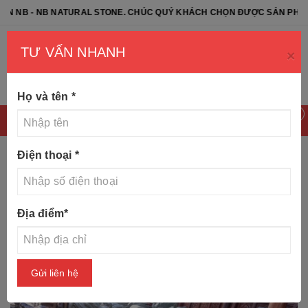
 NB NATURAL STONE. CHÚC QUÝ KHÁCH CHỌN ĐƯỢC SẢN PHẨM ƯNG Ý
TƯ VẤN NHANH
×
Họ và tên
*
0
Điện thoại
*
Trang chủ
Tin tức
Top 10 mẫu rồng đá đẹp nhất năm
Địa điểm
*
2020
Gửi liên hệ