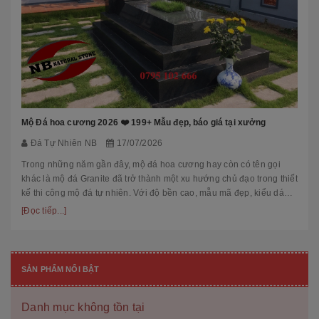
Mộ Đá hoa cương 2026 ❤️ 199+ Mẫu đẹp, báo giá tại xưởng
Đá Tự Nhiên NB
17/07/2026
Trong những năm gần đây, mộ đá hoa cương hay còn có tên gọi
khác là mộ đá Granite đã trở thành một xu hướng chủ đạo trong thiết
kế thi công mộ đá tự nhiên. Với độ bền cao, mẫu mã đẹp, kiểu dáng
hiệ...
[Đọc tiếp...]
SẢN PHẨM NỔI BẬT
Danh mục không tồn tại