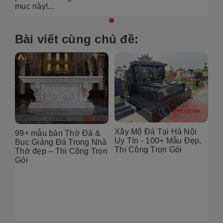
mục này!...
Bài viết cùng chủ đề:
Xây Mộ Đá Tại Hà Nội
99+ mẫu bàn Thờ Đá &
Đị
Uy Tín - 100+ Mẫu Đẹp,
g
Bục Giảng Đá Trong Nhà
Tạ
Thi Công Trọn Gói
i
Thờ đẹp – Thi Công Trọn
Đẹ
Gói
2