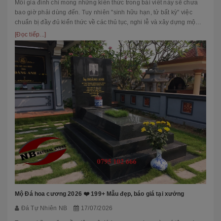
Mỗi gia đình chỉ mong những kiến thức trong bài viết này sẽ chưa
bao giờ phải dùng đến. Tuy nhiên "sinh hữu hạn, tử bất kỳ" việc
chuẩn bị đầy đủ kiến thức về các thủ tục, nghi lễ và xây dựng mộ
phầ...
[Đọc tiếp...]
Mộ Đá hoa cương 2026 ❤️ 199+ Mẫu đẹp, báo giá tại xưởng
Đá Tự Nhiên NB
17/07/2026