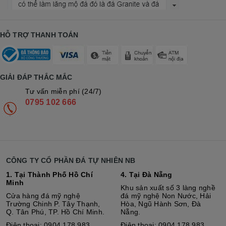
HỖ TRỢ THANH TOÁN
GIẢI ĐÁP THẮC MẮC
Tư vấn miễn phí (24/7)
0795 102 666
CÔNG TY CỔ PHẦN ĐÁ TỰ NHIÊN NB
1. Tại Thành Phố Hồ Chí
4. Tại Đà Nẵng
Minh
Khu sản xuất số 3 làng nghề
Cửa hàng đá mỹ nghệ
đá mỹ nghệ Non Nước, Hải
Trường Chinh P. Tây Thạnh,
Hòa, Ngũ Hành Sơn, Đà
Q. Tân Phú, TP. Hồ Chí Minh.
Nẵng.
Điện thoại: 0904 178 983
Điện thoại: 0904 178 983