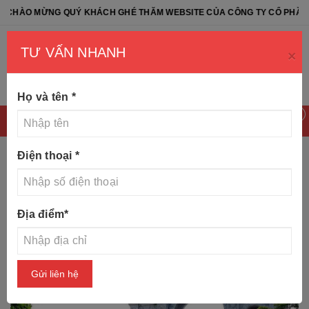
QUÝ KHÁCH GHÉ THĂM WEBSITE CỦA CÔNG TY CỔ PHẦN ĐÁ TỰ NHIÊN 
TƯ VẤN NHANH
×
Họ và tên
*
0
Điện thoại
*
Trang chủ
Tin tức
Top 10 mẫu cổng làng bằng đá đẹp
Địa điểm
*
Gửi liên hệ