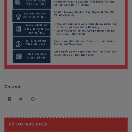
Chia sẻ:
HỖ TRỢ TRỰC TUYẾN