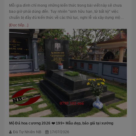
Mỗi gia đình chỉ mong những kiến thức trong bài viết này sẽ chưa
bao giờ phải dùng đến. Tuy nhiên "sinh hữu hạn, tử bất kỳ" việc
chuẩn bị đầy đủ kiến thức về các thủ tục, nghi lễ và xây dựng mộ
phầ...
[Đọc tiếp...]
Mộ Đá hoa cương 2026 ❤️ 199+ Mẫu đẹp, báo giá tại xưởng
Đá Tự Nhiên NB
17/07/2026