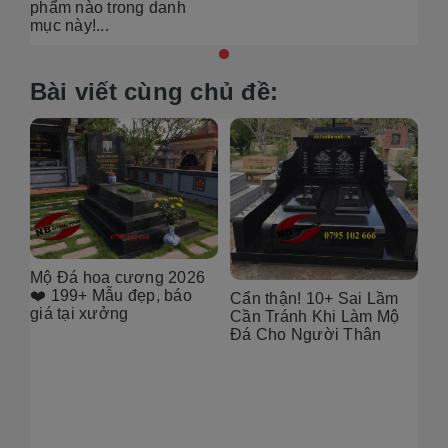
phẩm nào trong danh
mục này!...
Bài viết cùng chủ đề:
6
[101++ Mẫu] Biển Hiệu
99
Đá Khối Đẹp Cho Công
Bụ
Cẩn thận! 10+ Sai Lầm
Ty, Resort & Đô Thị Mới
Th
Cần Tránh Khi Làm Mộ
Gó
Đá Cho Người Thân