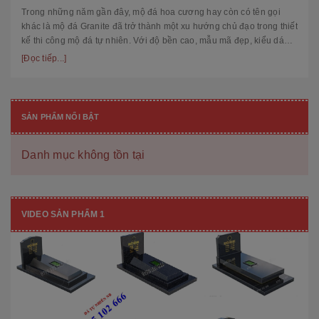
Trong những năm gần đây, mộ đá hoa cương hay còn có tên gọi
khác là mộ đá Granite đã trở thành một xu hướng chủ đạo trong thiết
kế thi công mộ đá tự nhiên. Với độ bền cao, mẫu mã đẹp, kiểu dáng
hiệ...
[Đọc tiếp...]
SẢN PHẨM NỔI BẬT
Danh mục không tồn tại
VIDEO SẢN PHẨM 1