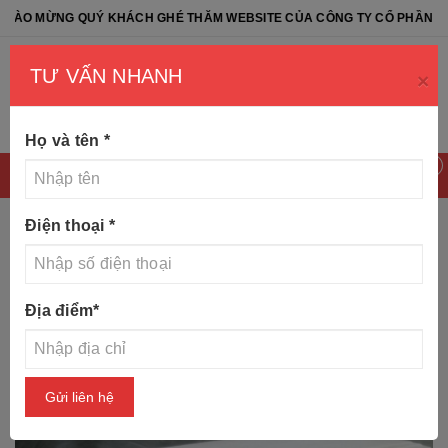
G QUÝ KHÁCH GHÉ THĂM WEBSITE CỦA CÔNG TY CỔ PHẦN ĐÁ TỰ NHI
TƯ VẤN NHANH
×
Họ và tên
*
0
Điện thoại
*
Trang chủ
Tin tức
Tiểu quách, lọ tro cốt đẹp bằng đá
Địa điểm
*
khối
Gửi liên hệ