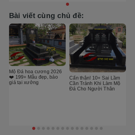
Bài viết cùng chủ đề:
6
[101++ Mẫu] Biển Hiệu
99
Đá Khối Đẹp Cho Công
Bụ
Cẩn thận! 10+ Sai Lầm
Ty, Resort & Đô Thị Mới
Th
Cần Tránh Khi Làm Mộ
Gó
Đá Cho Người Thân