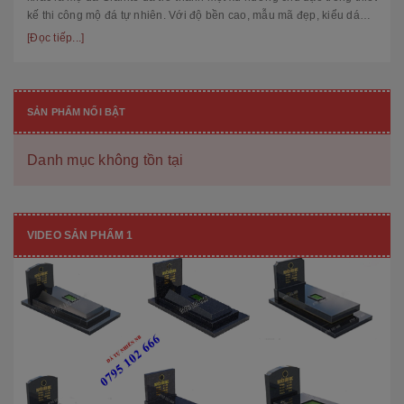
kế thi công mộ đá tự nhiên. Với độ bền cao, mẫu mã đẹp, kiểu dáng
hiệ...
[Đọc tiếp...]
SẢN PHẨM NỔI BẬT
Danh mục không tồn tại
VIDEO SẢN PHẨM 1