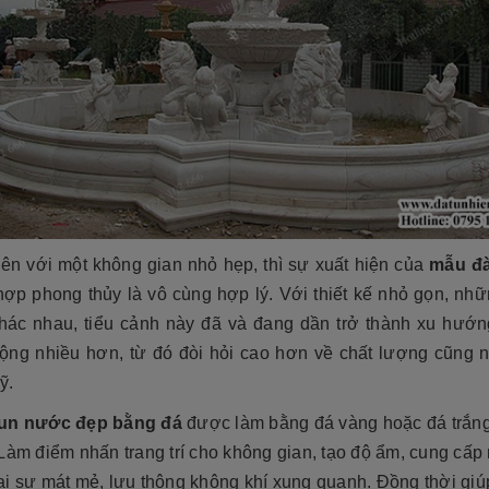
iên với một không gian nhỏ hẹp, thì sự xuất hiện của
mẫu đà
ợp phong thủy là vô cùng hợp lý. Với thiết kế nhỏ gọn, nhữ
hác nhau, tiểu cảnh này đã và đang dần trở thành xu hướ
ộng nhiều hơn, từ đó đòi hỏi cao hơn về chất lượng cũng n
ỹ.
un nước đẹp bằng đá
được làm bằng đá vàng hoặc đá trắng
Làm điểm nhấn trang trí cho không gian, tạo độ ẩm, cung cấ
i sự mát mẻ, lưu thông không khí xung quanh. Đồng thời giúp