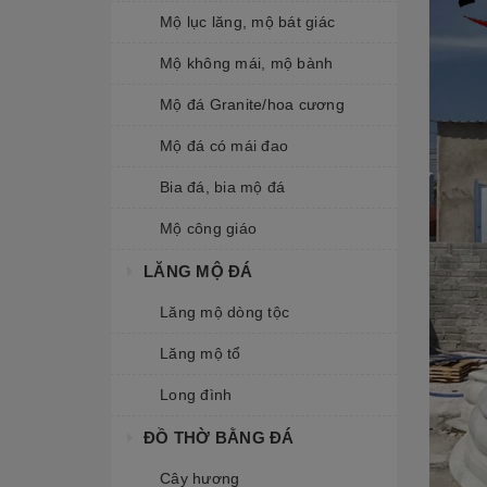
Mộ lục lăng, mộ bát giác
Mộ không mái, mộ bành
Mộ đá Granite/hoa cương
Mộ đá có mái đao
Bia đá, bia mộ đá
Mộ công giáo
LĂNG MỘ ĐÁ
Lăng mộ dòng tộc
Lăng mộ tổ
Long đình
ĐỒ THỜ BẰNG ĐÁ
Cây hương