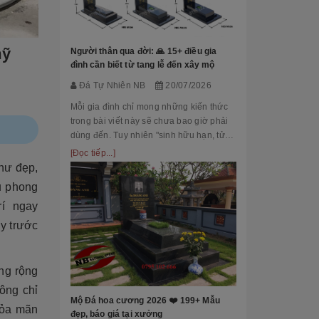
Đá Tự Nhiên
Mộ phần là nơi
là chốn linh th
mỹ
Người thân qua đời: 🙏 15+ điều gia
tộc. Xây dựng 
đình cần biết từ tang lễ đến xây mộ
tri ân công đứ
[Đọc tiếp...]
Đá Tự Nhiên NB
20/07/2026
của con cháu 
tổ...
Mỗi gia đình chỉ mong những kiến thức
trong bài viết này sẽ chưa bao giờ phải
dùng đến. Tuy nhiên "sinh hữu hạn, tử
bất kỳ" việc chuẩn bị đầy đủ kiến thức về
[Đọc tiếp...]
các thủ tục, nghi lễ và xây dựng mộ
hư đẹp,
phầ...
u phong
í ngay
ầy trước
[101++ Mẫu] B
Cho Công Ty, R
Đá Tự Nhiên
ng rộng
Biển hiệu đá k
hông chỉ
nhiều công ty, 
Mộ Đá hoa cương 2026 ❤️ 199+ Mẫu
hỏa mãn
cấp lựa chọn n
đẹp, báo giá tại xưởng