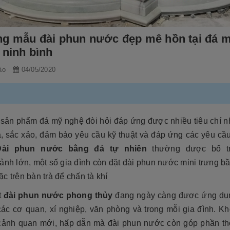
g mẫu đài phun nước đẹp mê hồn tại đá 
 ninh bình
ảo
04/05/2020
 sản phẩm đá mỹ nghệ đòi hỏi đáp ứng được nhiều tiêu chí n
a, sắc xảo, đảm bảo yêu cầu kỹ thuật và đáp ứng các yêu cầ
Đài phun nước bằng đá tự nhiên
thường được bố tr
ảnh lớn, một số gia đình còn đặt đài phun nước mini trưng b
c trên bàn trà để chấn tà khí
t
đài phun nước phong thủy
đang ngày càng được ứng dụ
 các cơ quan, xí nghiệp, văn phòng và trong mỗi gia đình. K
 cảnh quan mới, hấp dẫn mà đài phun nước còn góp phần t