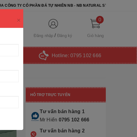
PHẦN ĐÁ TỰ NHIÊN NB - NB NATURAL STONE. CHÚC QUÝ KHÁCH CHỌN
×
0
Đăng nhập
Đăng ký
Giỏ hàng
Hotline:
0795 102 666
HỖ TRỢ TRỰC TUYẾN
Tư vấn bán hàng 1
Mr Hiển
0795 102 666
Tư vấn bán hàng 2