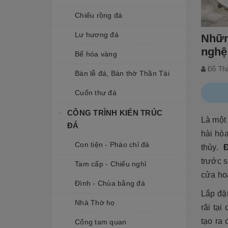
Chiếu rồng đá
Lư hương đá
Nhữn
nghệ
Bể hóa vàng
Đỗ Th
Bàn lễ đá, Bàn thờ Thần Tài
Cuốn thư đá
CÔNG TRÌNH KIẾN TRÚC
Là một
ĐÁ
hài hò
Con tiện - Phào chỉ đá
thủy.
trước s
Tam cấp - Chiếu nghỉ
cửa hoặ
Đình - Chùa bằng đá
Lắp đặ
Nhà Thờ họ
rãi tại
tạo ra
Cổng tam quan