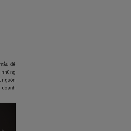
 mẫu để
à những
t nguồn
, doanh