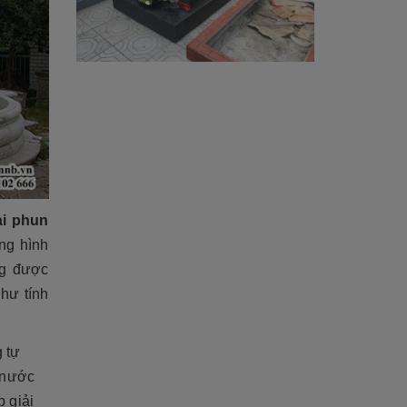
i phun
ng hình
ng được
hư tính
 tự
p nước
 giải