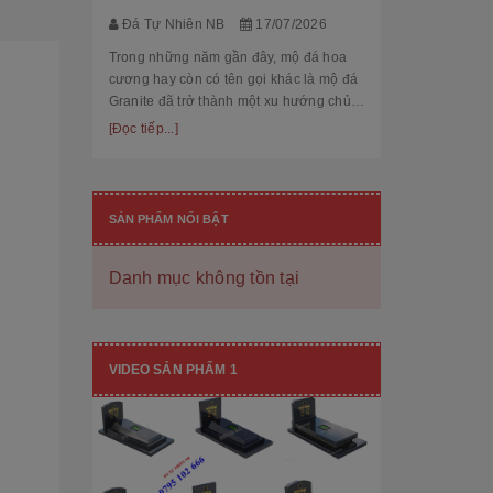
thế cùng độ bền
[Đọc tiếp...]
Đá Tự Nhiên NB
17/07/2026
hạng mục nhận
còn...
Trong những năm gần đây, mộ đá hoa
cương hay còn có tên gọi khác là mộ đá
Granite đã trở thành một xu hướng chủ
đạo trong thiết kế thi công mộ đá tự
[Đọc tiếp...]
nhiên. Với độ bền cao, mẫu mã đẹp, kiểu
dáng hiệ...
SẢN PHẨM NỔI BẬT
Danh mục không tồn tại
[101++ Mẫu] Biển Hiệu Đá Khối Đẹp
Cho Công Ty, Resort & Đô Thị Mới
VIDEO SẢN PHẨM 1
Đá Tự Nhiên NB
29/06/2026
Biển hiệu đá khối đang ngày càng được
nhiều công ty, khu đô thị mới, resort cao
cấp lựa chọn nhờ vẻ đẹp sang trọng, bề
thế cùng độ bền vượt trội. Không chỉ là