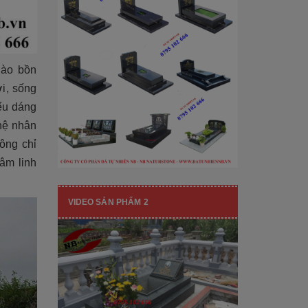
[Đọc tiếp...]
hạng mục nhận diện thương hiệu, nó
còn...
vào bồn
i, sống
iểu dáng
hệ nhân
ông chỉ
âm linh
VIDEO SẢN PHẨM 2