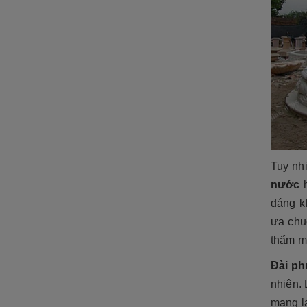
ĐÁ NỘI - NGOẠI THẤT
Sập đá- Biển hiệu
Lò sưởi đá
Phù điêu đá
Lavabo đá
Bồn tắm đá
Đèn đá
Tuy nh
nước
h
Bàn ghế đá
dáng k
NON BỘ- TIỂU CẢNH SÂN
ưa chu
VƯỜN
thẩm m
ĐÁ PHONG THỦY
Đài ph
nhiên. 
ĐÁ XÂY DỰNG
mang lạ