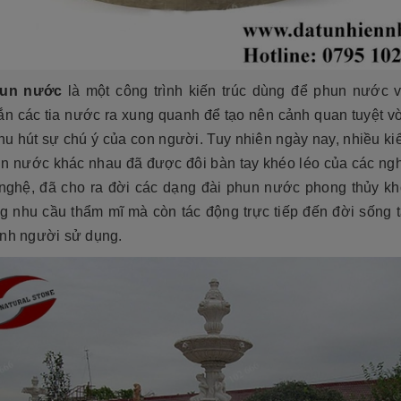
tộc. Xây dựng mộ phần không chỉ là việc
độ bền cao, mẫu mã đẹp, kiểu
tri ân công đức dưỡng dục sinh thành
[Đọc tiếp...]
của con cháu dành cho ông bà cha mẹ
tổ...
hun nước
là một công trình kiến trúc dùng để phun nước 
ắn các tia nước ra xung quanh để tạo nên cảnh quan tuyệt vờ
hu hút sự chú ý của con người. Tuy nhiên ngày nay, nhiều k
un nước khác nhau đã được đôi bàn tay khéo léo của các ng
nghệ, đã cho ra đời các dạng đài phun nước phong thủy kh
g nhu cầu thẩm mĩ mà còn tác động trực tiếp đến đời sống t
ính người sử dụng.