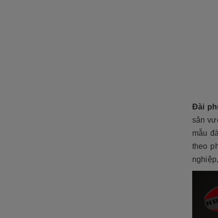
Đài ph
sân vư
mẫu đà
theo p
nghiệp,