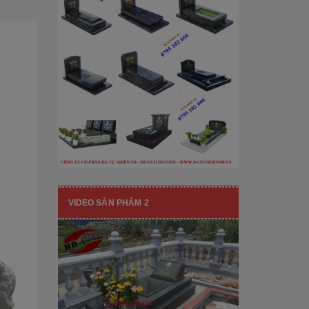
[Đọc tiếp...]
hạng mục nhận diện thương hiệu, nó
còn...
VIDEO SẢN PHẨM 2