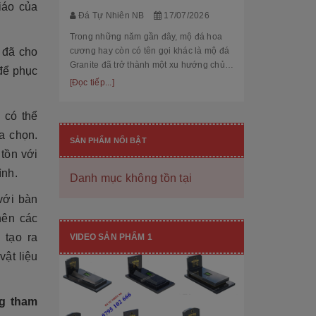
thế cùng độ bền
iáo của
[Đọc tiếp...]
Đá Tự Nhiên NB
17/07/2026
hạng mục nhận
còn...
Trong những năm gần đây, mộ đá hoa
cương hay còn có tên gọi khác là mộ đá
 đã cho
Granite đã trở thành một xu hướng chủ
để phục
đạo trong thiết kế thi công mộ đá tự
[Đọc tiếp...]
nhiên. Với độ bền cao, mẫu mã đẹp, kiểu
dáng hiệ...
 có thể
a chọn.
SẢN PHẨM NỔI BẬT
tồn với
ình.
Danh mục không tồn tại
với bàn
[101++ Mẫu] Biển Hiệu Đá Khối Đẹp
nên các
Cho Công Ty, Resort & Đô Thị Mới
 tạo ra
VIDEO SẢN PHẨM 1
Đá Tự Nhiên NB
29/06/2026
ật liệu
Biển hiệu đá khối đang ngày càng được
nhiều công ty, khu đô thị mới, resort cao
cấp lựa chọn nhờ vẻ đẹp sang trọng, bề
g tham
thế cùng độ bền vượt trội. Không chỉ là