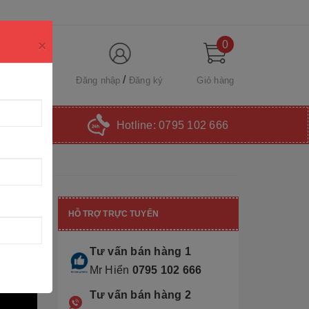
×
0
Đăng nhập
Đăng ký
Giỏ hàng
Hotline:
0795 102 666
HỖ TRỢ TRỰC TUYẾN
Tư vấn bán hàng 1
Mr Hiển
0795 102 666
Tư vấn bán hàng 2