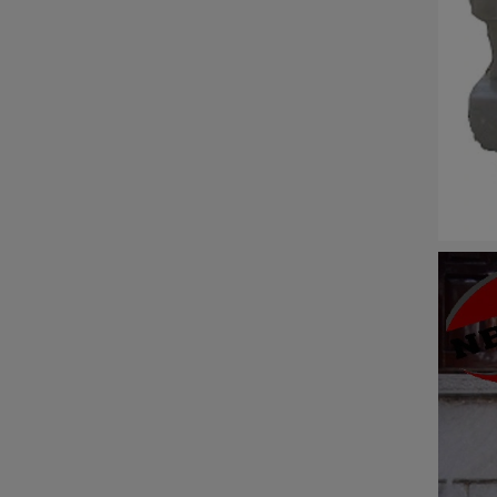
ĐÁ NỘI - NGOẠI THẤT
Sập đá- Biển hiệu
Lò sưởi đá
Phù điêu đá
Lavabo đá
Bồn tắm đá
Đèn đá
Bàn ghế đá
NON BỘ- TIỂU CẢNH SÂN
VƯỜN
ĐÁ PHONG THỦY
ĐÁ XÂY DỰNG