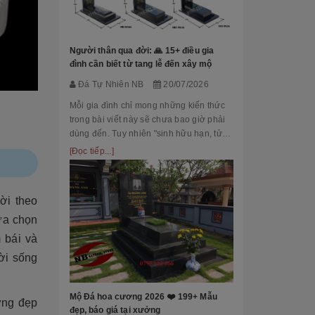
Đá Tự Nhiên
Mộ phần là nơi
là chốn linh th
Người thân qua đời: 🙏 15+ điều gia
tộc. Xây dựng 
đình cần biết từ tang lễ đến xây mộ
tri ân công đứ
[Đọc tiếp...]
Đá Tự Nhiên NB
20/07/2026
của con cháu 
tổ...
Mỗi gia đình chỉ mong những kiến thức
trong bài viết này sẽ chưa bao giờ phải
dùng đến. Tuy nhiên "sinh hữu hạn, tử
bất kỳ" việc chuẩn bị đầy đủ kiến thức về
[Đọc tiếp...]
các thủ tục, nghi lễ và xây dựng mộ
phầ...
ời theo
lựa chọn
[101++ Mẫu] B
Cho Công Ty, R
 bái và
đời sống
Đá Tự Nhiên
Biển hiệu đá k
nhiều công ty, 
Mộ Đá hoa cương 2026 ❤️ 199+ Mẫu
ợng đẹp
cấp lựa chọn n
đẹp, báo giá tại xưởng