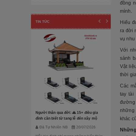
đồng n
Cột đá - Chân đế tảng
mình.
Đài phun nước
TIN TỨC
Hiểu đ
ra đời
Lan can đá - Cột trụ
vụ nhu
TƯỢNG ĐÁ
Với nh
Tượng Phúc- Lộc- Thọ
sánh b
Tượng 18 vị la hán
Vật li
thời gi
Tượng Phật Địa Tạng
Các m
Tượng Phật Di Lặc
Mộ Đá hoa 
tay tà
đẹp, báo gi
Tượng Quan Âm
đường 
Đá Tự Nh
những 
Tượng Phật Thích Ca
Người thân qua đời: 🙏 15+ điều gia
Trong nhữn
khác c
đình cần biết từ tang lễ đến xây mộ
cương hay c
Tượng Công giáo
Đá Tự Nhiên NB
20/07/2026
Granite đã 
Những
đạo trong th
Tượng Nghệ thuật