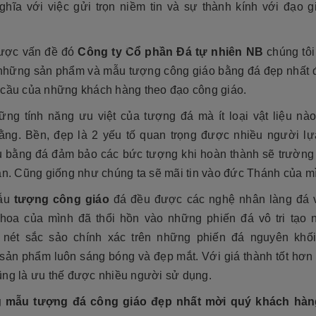
ghĩa với việc gửi trọn niềm tin và sự thành kính với đạo g
ược vấn đề đó
Công ty Cổ phần Đá tự nhiên NB
chúng tôi
 những sản phẩm và mẫu tượng công giáo bằng đá đẹp nhất 
 cầu của những khách hàng theo đạo công giáo.
ững tính năng ưu việt của tượng đá mà ít loại vật liệu nào
ằng. Bền, đẹp là 2 yếu tố quan trọng được nhiều người lự
ệu bằng đá đảm bảo các bức tượng khi hoàn thành sẽ trường 
an. Cũng giống như chúng ta sẽ mãi tin vào đức Thánh của m
ẫu
tượng công giáo
đá đều được các nghệ nhân làng đá 
cương 2026 ❤️ 199+ Mẫu
i hoa của mình đã thổi hồn vào những phiến đá vô tri tạo 
á tại xưởng
Cẩn thận! 10+ Sai Lầm Cần Tránh Khi
nét sắc sảo chính xác trên những phiến đá nguyên khối
Làm Mộ Đá Cho Người Thân
iên NB
17/07/2026
sản phẩm luôn sáng bóng và đẹp mắt. Với giá thành tốt hơn v
Đá Tự Nhiên NB
01/07/2026
g năm gần đây, mộ đá hoa
ũng là ưu thế được nhiều người sử dụng.
òn có tên gọi khác là mộ đá
Mộ phần là nơi yên nghỉ của người mất,
trở thành một xu hướng chủ
 mẫu tượng đá công giáo đẹp nhất mời quý khách hàn
là chốn linh thiêng của gia đình dòng
iết kế thi công mộ đá tự