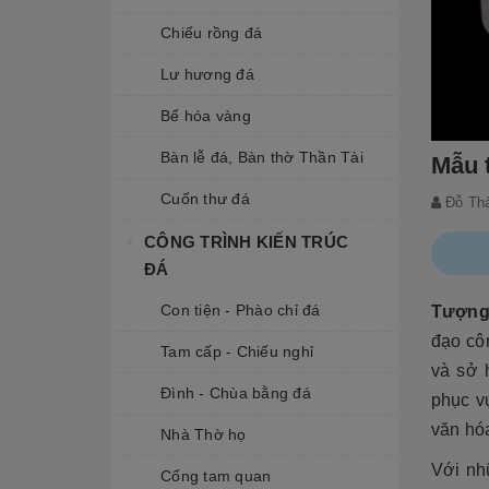
Chiếu rồng đá
Lư hương đá
Bể hóa vàng
Bàn lễ đá, Bàn thờ Thần Tài
Mẫu 
Cuốn thư đá
Đỗ Th
CÔNG TRÌNH KIẾN TRÚC
ĐÁ
Con tiện - Phào chỉ đá
Tượng 
đạo côn
Tam cấp - Chiếu nghỉ
và sở
Đình - Chùa bằng đá
phục vụ
văn hóa
Nhà Thờ họ
Với nh
Cổng tam quan