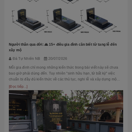
Người thân qua đời: 🙏 15+ điều gia đình cần biết từ tang lễ đến
xây mộ
Đá Tự Nhiên NB
20/07/2026
Mỗi gia đình chỉ mong những kiến thức trong bài viết này sẽ chưa
bao giờ phải dùng đến. Tuy nhiên "sinh hữu hạn, tử bất kỳ" việc
chuẩn bị đầy đủ kiến thức về các thủ tục, nghi lễ và xây dựng mộ
phầ...
[Đọc tiếp...]