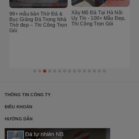
Xây Mộ Đá Tại Hà Nội
99+ mẫu bàn Thờ Đá &
Đị
Uy Tín - 100+ Mẫu Đẹp,
g
Bục Giảng Đá Trong Nhà
Tạ
Thi Công Trọn Gói
i
Thờ đẹp – Thi Công Trọn
Đẹ
Gói
2
THÔNG TIN CÔNG TY
ĐIỀU KHOẢN
HƯỚNG DẪN