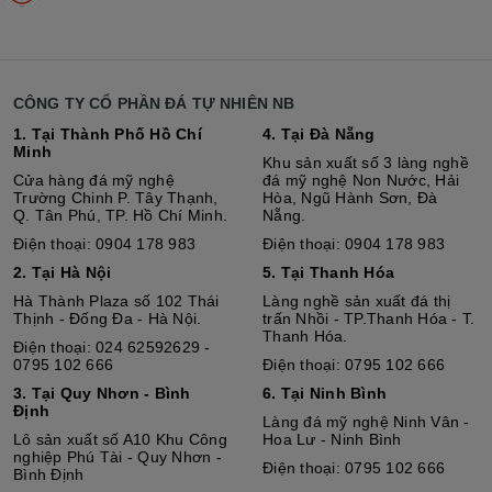
CÔNG TY CỔ PHẦN ĐÁ TỰ NHIÊN NB
1. Tại Thành Phố Hồ Chí
4. Tại Đà Nẵng
Minh
Khu sản xuất số 3 làng nghề
Cửa hàng đá mỹ nghệ
đá mỹ nghệ Non Nước, Hải
Trường Chinh P. Tây Thạnh,
Hòa, Ngũ Hành Sơn, Đà
Q. Tân Phú, TP. Hồ Chí Minh.
Nẵng.
Điện thoại: 0904 178 983
Điện thoại: 0904 178 983
2. Tại Hà Nội
5. Tại Thanh Hóa
Hà Thành Plaza số 102 Thái
Làng nghề sản xuất đá thị
Thịnh - Đống Đa - Hà Nội.
trấn Nhồi - TP.Thanh Hóa - T.
Thanh Hóa.
Điện thoại: 024 62592629 -
0795 102 666
Điện thoại: 0795 102 666
3. Tại Quy Nhơn - Bình
6. Tại Ninh Bình
Định
Làng đá mỹ nghệ Ninh Vân -
Lô sả
n
xuất số A10 Khu Công
Hoa Lư - Ninh Bình
nghiệp Phú Tài - Quy Nhơn -
Điện thoại: 0795 102 666
Bình Định