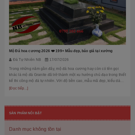
Mộ Đá hoa cương 2026 ❤️ 199+ Mẫu đẹp, báo giá tại xưởng
Đá Tự Nhiên NB
17/07/2026
Trong những năm gần đây, mộ đá hoa cương hay còn có tên gọi
khác là mộ đá Granite đã trở thành một xu hướng chủ đạo trong thiết
kế thi công mộ đá tự nhiên. Với độ bền cao, mẫu mã đẹp, kiểu dáng
hiệ...
[Đọc tiếp...]
SẢN PHẨM NỔI BẬT
Danh mục không tồn tại