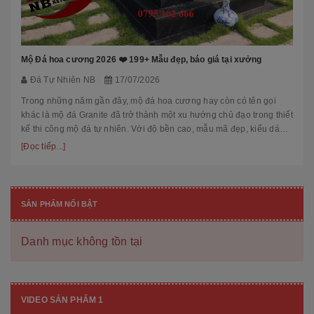
Mộ Đá hoa cương 2026 ❤️ 199+ Mẫu đẹp, báo giá tại xưởng
Đá Tự Nhiên NB
17/07/2026
Trong những năm gần đây, mộ đá hoa cương hay còn có tên gọi
khác là mộ đá Granite đã trở thành một xu hướng chủ đạo trong thiết
kế thi công mộ đá tự nhiên. Với độ bền cao, mẫu mã đẹp, kiểu dáng
hiệ...
[Đọc tiếp...]
SẢN PHẨM NỔI BẬT
Danh mục không tồn tại
VIDEO SẢN PHẨM 1