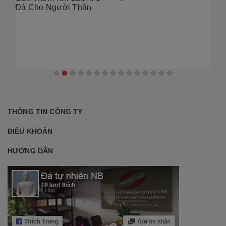
Gó
Đá Cho Người Thân
THÔNG TIN CÔNG TY
ĐIỀU KHOẢN
HƯỚNG DẪN