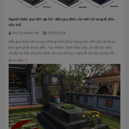
Người thân qua đời: 🙏 15+ điều gia đình cần biết từ tang lễ đến
xây mộ
Đá Tự Nhiên NB
20/07/2026
Mỗi gia đình chỉ mong những kiến thức trong bài viết này sẽ chưa
bao giờ phải dùng đến. Tuy nhiên "sinh hữu hạn, tử bất kỳ" việc
chuẩn bị đầy đủ kiến thức về các thủ tục, nghi lễ và xây dựng mộ
phầ...
[Đọc tiếp...]