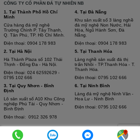
CÔNG TY CỔ PHẦN ĐÁ TỰ NHIÊN NB
1. Tại Thành Phố Hồ Chí
4. Tại Đà Nẵng
Minh
Khu sản xuất số 3 làng nghề
Cửa hàng đá mỹ nghệ
đá mỹ nghệ Non Nước, Hải
Trường Chinh P. Tây Thạnh,
Hòa, Ngũ Hành Sơn, Đà
Q. Tân Phú, TP. Hồ Chí Minh.
Nẵng.
Điện thoại: 0904 178 983
Điện thoại: 0904 178 983
2. Tại Hà Nội
5. Tại Thanh Hóa
Hà Thành Plaza số 102 Thái
Làng nghề sản xuất đá thị
Thịnh - Đống Đa - Hà Nội.
trấn Nhồi - TP.Thanh Hóa - T.
Thanh Hóa.
Điện thoại: 024 62592629 -
0795 102 666
Điện thoại: 0795 102 666
3. Tại Quy Nhơn - Bình
6. Tại Ninh Bình
Định
Làng đá mỹ nghệ Ninh Vân -
Lô sả
n
xuất số A10 Khu Công
Hoa Lư - Ninh Bình
nghiệp Phú Tài - Quy Nhơn -
Điện thoại: 0795 102 666
Bình Định
Điện thoại: 0912 326 978
© Bản quyền thuộc về Đá tự nhiên NB