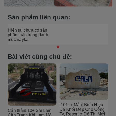
Sản phẩm liên quan:
Hiện tại chưa có sản
phẩm nào trong danh
mục này!...
Bài viết cùng chủ đề:
6
[101++ Mẫu] Biển Hiệu
99
Đá Khối Đẹp Cho Công
Bụ
Cẩn thận! 10+ Sai Lầm
Ty, Resort & Đô Thị Mới
Th
Cần Tránh Khi Làm Mộ