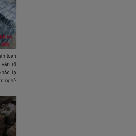
àn toàn
 vân rõ
khác lạ
ẩm nghệ