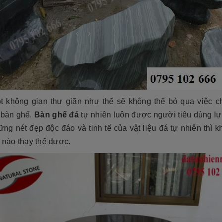
t không gian thư giãn như thế sẽ không thể bỏ qua việc c
 bàn ghế.
Bàn ghế đá
tự nhiên luôn được người tiêu dùng lự
ng nét đẹp độc đáo và tinh tế của vật liệu đá tự nhiên thì 
u nào thay thế được.
cương 2026 ❤️ 199+ Mẫu
á tại xưởng
Cẩn thận! 10+ Sai Lầm Cần Tránh Khi
Làm Mộ Đá Cho Người Thân
iên NB
17/07/2026
Đá Tự Nhiên NB
01/07/2026
g năm gần đây, mộ đá hoa
òn có tên gọi khác là mộ đá
Mộ phần là nơi yên nghỉ của người mất,
trở thành một xu hướng chủ
là chốn linh thiêng của gia đình dòng
iết kế thi công mộ đá tự