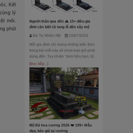
hóc. Kết
Đá Tự Nhiên
cùng lý
Mộ phần là nơi
là chốn linh th
ệt mỏi.
Người thân qua đời: 🙏 15+ điều gia
tộc. Xây dựng 
đình cần biết từ tang lễ đến xây mộ
ọng phút
tri ân công đứ
[Đọc tiếp...]
Đá Tự Nhiên NB
20/07/2026
của con cháu 
tổ...
Mỗi gia đình chỉ mong những kiến thức
trong bài viết này sẽ chưa bao giờ phải
dùng đến. Tuy nhiên "sinh hữu hạn, tử
bất kỳ" việc chuẩn bị đầy đủ kiến thức về
[Đọc tiếp...]
các thủ tục, nghi lễ và xây dựng mộ
phầ...
[101++ Mẫu] B
Cho Công Ty, R
Đá Tự Nhiên
Biển hiệu đá k
nhiều công ty, 
Mộ Đá hoa cương 2026 ❤️ 199+ Mẫu
cấp lựa chọn n
đẹp, báo giá tại xưởng