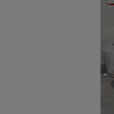
ĐÁ NỘI - NGOẠI THẤT
Sập đá- Biển hiệu
Lò sưởi đá
Phù điêu đá
Lavabo đá
Bồn tắm đá
Đèn đá
Bàn ghế đá
NON BỘ- TIỂU CẢNH SÂN
VƯỜN
ĐÁ PHONG THỦY
ĐÁ XÂY DỰNG