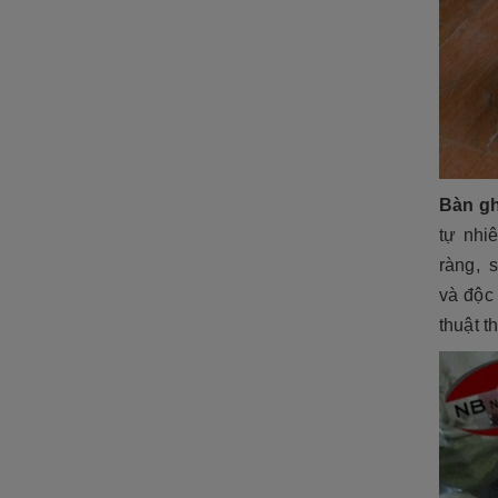
Bàn gh
tự nhi
ràng, 
và độc
thuật t