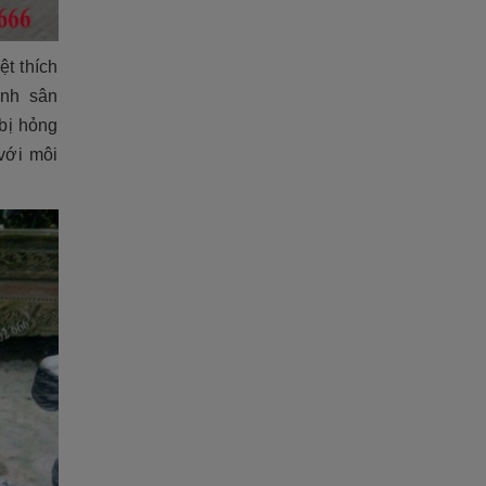
ệt thích
ảnh sân
 bị hỏng
với môi