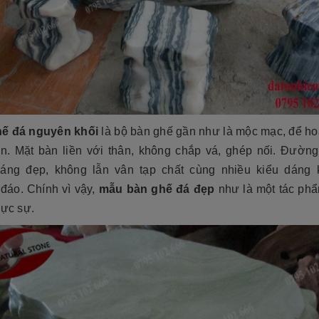
ế đá nguyên khối
là bộ bàn ghế gần như là mộc mạc, để ho
ên. Mặt bàn liền với thân, không chắp vá, ghép nối. Đường
sáng đẹp, không lẫn vân tạp chất cùng nhiều kiểu dáng 
 đáo. Chính vì vậy,
mẫu bàn ghế đá đẹp
như là một tác ph
hực sự.