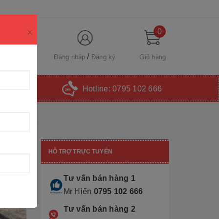
×
0
Đăng nhập
Đăng ký
Giỏ hàng
Hotline:
0795 102 666
HỖ TRỢ TRỰC TUYẾN
Tư vấn bán hàng 1
Mr Hiển
0795 102 666
Tư vấn bán hàng 2