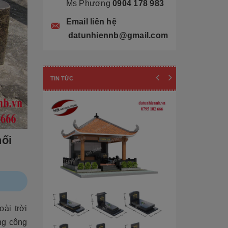
Ms Phương
0904 178 983
Email liên hệ
datunhiennb@gmail.com
TIN TỨC
hối
ài trời
Cẩn thận! 10+ 
Làm Mộ Đá Ch
ng công