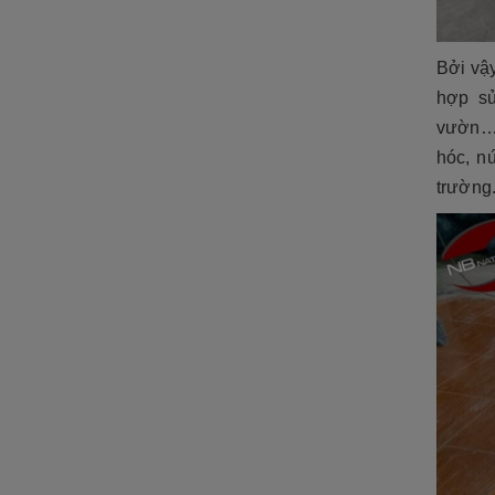
Bởi vậ
hợp sử
vườn…và
hóc, n
trường