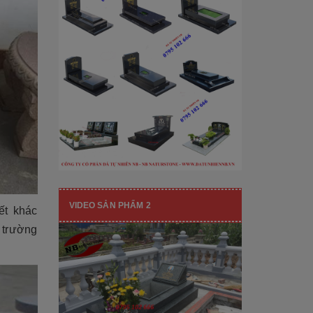
[Đọc tiếp...]
hạng mục nhận diện thương hiệu, nó
còn...
VIDEO SẢN PHẨM 2
ết khác
 trường