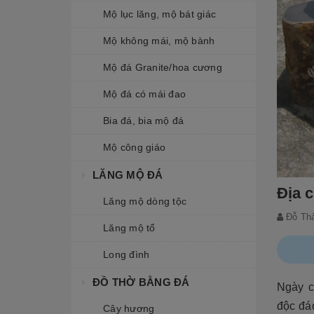
Mộ lục lăng, mộ bát giác
Mộ không mái, mộ bành
Mộ đá Granite/hoa cương
Mộ đá có mái đao
Bia đá, bia mộ đá
Mộ công giáo
LĂNG MỘ ĐÁ
Địa 
Lăng mộ dòng tộc
Đỗ Th
Lăng mộ tổ
Long đình
ĐỒ THỜ BẰNG ĐÁ
Ngày c
độc đá
Cây hương