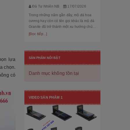
thế cùng độ bền
[Đọc tiếp...]
Đá Tự Nhiên NB
17/07/2026
hạng mục nhận
còn...
Trong những năm gần đây, mộ đá hoa
cương hay còn có tên gọi khác là mộ đá
Granite đã trở thành một xu hướng chủ
đạo trong thiết kế thi công mộ đá tự
[Đọc tiếp...]
nhiên. Với độ bền cao, mẫu mã đẹp, kiểu
dáng hiệ...
SẢN PHẨM NỔI BẬT
họn lựa
a chọn.
Danh mục không tồn tại
không có
[101++ Mẫu] Biển Hiệu Đá Khối Đẹp
Cho Công Ty, Resort & Đô Thị Mới
VIDEO SẢN PHẨM 1
Đá Tự Nhiên NB
29/06/2026
Biển hiệu đá khối đang ngày càng được
nhiều công ty, khu đô thị mới, resort cao
cấp lựa chọn nhờ vẻ đẹp sang trọng, bề
thế cùng độ bền vượt trội. Không chỉ là