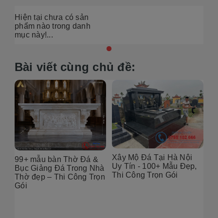
Hiện tại chưa có sản
phẩm nào trong danh
mục này!...
Bài viết cùng chủ đề:
Xây Mộ Đá Tại Hà Nội
99+ mẫu bàn Thờ Đá &
Đị
Uy Tín - 100+ Mẫu Đẹp,
g
Bục Giảng Đá Trong Nhà
Tạ
Thi Công Trọn Gói
i
Thờ đẹp – Thi Công Trọn
Đẹ
Gói
2