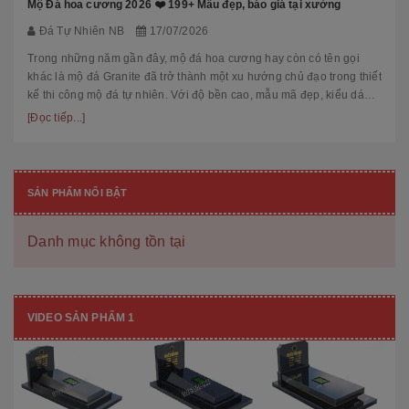
Mộ Đá hoa cương 2026 ❤️ 199+ Mẫu đẹp, báo giá tại xưởng
Đá Tự Nhiên NB
17/07/2026
Trong những năm gần đây, mộ đá hoa cương hay còn có tên gọi
khác là mộ đá Granite đã trở thành một xu hướng chủ đạo trong thiết
kế thi công mộ đá tự nhiên. Với độ bền cao, mẫu mã đẹp, kiểu dáng
hiệ...
[Đọc tiếp...]
SẢN PHẨM NỔI BẬT
Danh mục không tồn tại
VIDEO SẢN PHẨM 1