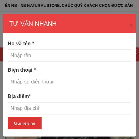
B - NB NATURAL STONE. CHÚC QUÝ KHÁCH CHỌN ĐƯỢC SẢN PHẨM ƯNG
TƯ VẤN NHANH
×
Họ và tên
*
0
Điện thoại
*
Trang chủ
Tin tức
Báo giá mộ đá Granite
Địa điểm
*
Gửi liên hệ