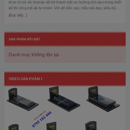
khác là mộ đá Granite đã trở thành một xu hướng chủ đạo trong thiết
kế thi công mộ đá tự nhiên. Với độ bền cao, mẫu mã đẹp, kiểu dáng
hiệ...
[Đọc tiếp...]
SẢN PHẨM NỔI BẬT
Danh mục không tồn tại
VIDEO SẢN PHẨM 1