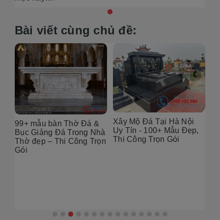
Bài viết cùng chủ đề:
Xây Mộ Đá Tại Hà Nội
99+ mẫu bàn Thờ Đá &
Đị
Uy Tín - 100+ Mẫu Đẹp,
g
Bục Giảng Đá Trong Nhà
Tạ
Thi Công Trọn Gói
i
Thờ đẹp – Thi Công Trọn
Đẹ
Gói
2