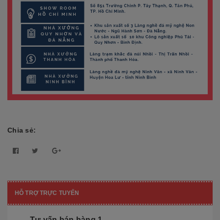
Chia sẻ:
HỖ TRỢ TRỰC TUYẾN
Tư vấn bán hàng 1