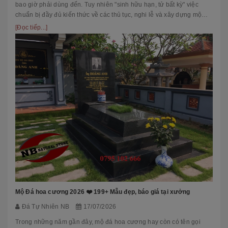
bao giờ phải dùng đến. Tuy nhiên "sinh hữu hạn, tử bất kỳ" việc
chuẩn bị đầy đủ kiến thức về các thủ tục, nghi lễ và xây dựng mộ
phầ...
[Đọc tiếp...]
Mộ Đá hoa cương 2026 ❤️ 199+ Mẫu đẹp, báo giá tại xưởng
Đá Tự Nhiên NB
17/07/2026
Trong những năm gần đây, mộ đá hoa cương hay còn có tên gọi