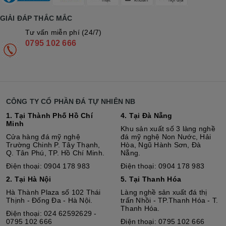
GIẢI ĐÁP THẮC MẮC
Tư vấn miễn phí (24/7)
0795 102 666
CÔNG TY CỔ PHẦN ĐÁ TỰ NHIÊN NB
1. Tại Thành Phố Hồ Chí
4. Tại Đà Nẵng
Minh
Khu sản xuất số 3 làng nghề
Cửa hàng đá mỹ nghệ
đá mỹ nghệ Non Nước, Hải
Trường Chinh P. Tây Thạnh,
Hòa, Ngũ Hành Sơn, Đà
Q. Tân Phú, TP. Hồ Chí Minh.
Nẵng.
Điện thoại: 0904 178 983
Điện thoại: 0904 178 983
2. Tại Hà Nội
5. Tại Thanh Hóa
Hà Thành Plaza số 102 Thái
Làng nghề sản xuất đá thị
Thịnh - Đống Đa - Hà Nội.
trấn Nhồi - TP.Thanh Hóa - T.
Thanh Hóa.
Điện thoại: 024 62592629 -
0795 102 666
Điện thoại: 0795 102 666