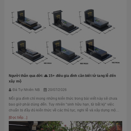
Người thân qua đời: 🙏 15+ điều gia đình cần biết từ tang lễ đến
xây mộ
Đá Tự Nhiên NB
20/07/2026
Mỗi gia đình chỉ mong những kiến thức trong bài viết này sẽ chưa
bao giờ phải dùng đến. Tuy nhiên "sinh hữu hạn, tử bất kỳ" việc
chuẩn bị đầy đủ kiến thức về các thủ tục, nghi lễ và xây dựng mộ
phầ...
[Đọc tiếp...]