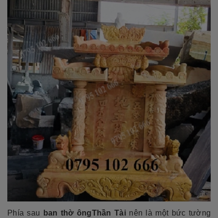
Phía sau
ban thờ ôngThần Tài
nên là một bức tường