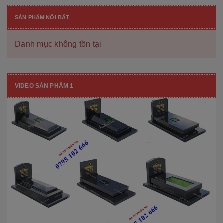
SẢN PHẨM NỔI BẬT
Danh mục không tồn tại
VIDEO SẢN PHẨM 1