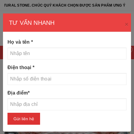
TONE. CHÚC QUÝ KHÁCH CHỌN ĐƯỢC SẢN PHẨM ƯNG Ý
TƯ VẤN NHANH
×
Họ và tên
*
0
Điện thoại
*
Trang chủ
Tin tức
Bàn thờ thần tài bằng đá mang tài lộc
Địa điểm
*
Gửi liên hệ