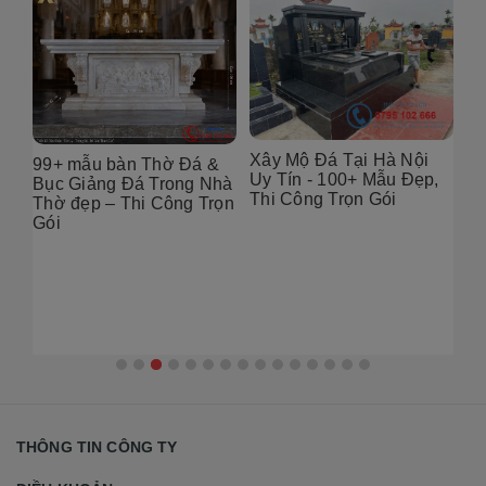
Xây Mộ Đá Tại Hà Nội
&
Địa chỉ thiết Kế Mộ Đá
Uy Tín - 100+ Mẫu Đẹp,
hà
Tại Hà Nội – 100+ Mẫu
Thi Công Trọn Gói
ọn
Đẹp, Chuẩn Phong Thủy
2026
Th
Nộ
đẹ
THÔNG TIN CÔNG TY