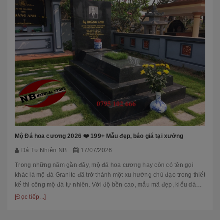
Mộ Đá hoa cương 2026 ❤️ 199+ Mẫu đẹp, báo giá tại xưởng
Đá Tự Nhiên NB
17/07/2026
Trong những năm gần đây, mộ đá hoa cương hay còn có tên gọi
khác là mộ đá Granite đã trở thành một xu hướng chủ đạo trong thiết
kế thi công mộ đá tự nhiên. Với độ bền cao, mẫu mã đẹp, kiểu dáng
hiệ...
[Đọc tiếp...]