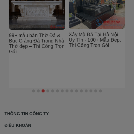
Xây Mộ Đá Tại Hà Nội
99+ mẫu bàn Thờ Đá &
Đị
Uy Tín - 100+ Mẫu Đẹp,
g
Bục Giảng Đá Trong Nhà
Tạ
Thi Công Trọn Gói
i
Thờ đẹp – Thi Công Trọn
Đẹ
Gói
2
THÔNG TIN CÔNG TY
ĐIỀU KHOẢN