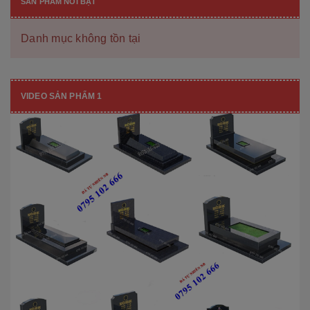
SẢN PHẨM NỔI BẬT
Danh mục không tồn tại
VIDEO SẢN PHẨM 1