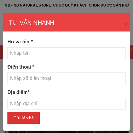
NATURAL STONE. CHÚC QUÝ KHÁCH CHỌN ĐƯỢC SẢN PHẨM ƯNG Ý
TƯ VẤN NHANH
×
Họ và tên
*
0
Điện thoại
*
Trang chủ
Tin tức
30 mẫu nghê đá - đá mỹ nghệ non
Địa điểm
*
nước
Gửi liên hệ