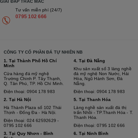
GIẢI ĐÁP THẮC MẮC
Tư vấn miễn phí (24/7)
0795 102 666
CÔNG TY CỔ PHẦN ĐÁ TỰ NHIÊN NB
1. Tại Thành Phố Hồ Chí
4. Tại Đà Nẵng
Minh
Khu sản xuất số 3 làng nghề
Cửa hàng đá mỹ nghệ
đá mỹ nghệ Non Nước, Hải
Trường Chinh P. Tây Thạnh,
Hòa, Ngũ Hành Sơn, Đà
Q. Tân Phú, TP. Hồ Chí Minh.
Nẵng.
Điện thoại: 0904 178 983
Điện thoại: 0904 178 983
2. Tại Hà Nội
5. Tại Thanh Hóa
Hà Thành Plaza số 102 Thái
Làng nghề sản xuất đá thị
Thịnh - Đống Đa - Hà Nội.
trấn Nhồi - TP.Thanh Hóa - T.
Thanh Hóa.
Điện thoại: 024 62592629 -
0795 102 666
Điện thoại: 0795 102 666
3. Tại Quy Nhơn - Bình
6. Tại Ninh Bình