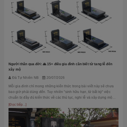
Người thân qua đời: 🙏 15+ điều gia đình cần biết từ tang lễ đến
xây mộ
Đá Tự Nhiên NB
20/07/2026
Mỗi gia đình chỉ mong những kiến thức trong bài viết này sẽ chưa
bao giờ phải dùng đến. Tuy nhiên "sinh hữu hạn, tử bất kỳ" việc
chuẩn bị đầy đủ kiến thức về các thủ tục, nghi lễ và xây dựng mộ
phầ...
[Đọc tiếp...]