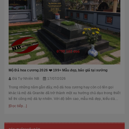
Mộ Đá hoa cương 2026 ❤️ 199+ Mẫu đẹp, báo giá tại xưởng
Đá Tự Nhiên NB
17/07/2026
Trong những năm gần đây, mộ đá hoa cương hay còn có tên gọi
khác là mộ đá Granite đã trở thành một xu hướng chủ đạo trong thiết
kế thi công mộ đá tự nhiên. Với độ bền cao, mẫu mã đẹp, kiểu dáng
hiệ...
[Đọc tiếp...]