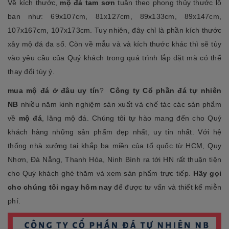
Về kích thước,
mộ đá tam sơn
tuân theo phong thủy thước lỗ
ban như: 69x107cm, 81x127cm, 89x133cm, 89x147cm,
107x167cm, 107x173cm. Tuy nhiên, đây chỉ là phần kích thước
xây mộ đá đa số. Còn về mẫu và và kích thước khác thì sẽ tùy
vào yêu cầu của Quý khách trong quá trình lắp đặt mà có thể
thay đổi tùy ý.
mua mộ đá ở đâu uy tín
?
Công ty Cổ phần đá tự nhiên
NB
nhiều năm kinh nghiệm sản xuất và chế tác các sản phẩm
về
mộ đá
, lăng mộ đá. Chúng tôi tự hào mang đến cho Quý
khách hàng những sản phẩm đẹp nhất, uy tin nhất. Với hệ
thống nhà xưởng tại khắp ba miền của tổ quốc từ HCM, Quy
Nhơn, Đà Nẵng, Thanh Hóa, Ninh Bình ra tới HN rất thuận tiện
cho Quý khách ghé thăm và xem sản phẩm trực tiếp.
Hãy gọi
cho chúng tôi ngay hôm nay
để được tư vấn và thiết kế miễn
phí.