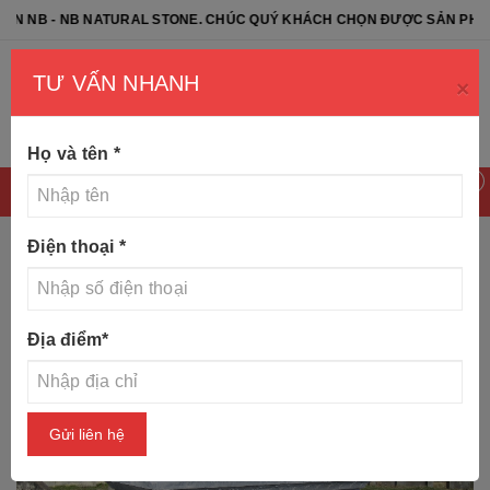
 - NB NATURAL STONE. CHÚC QUÝ KHÁCH CHỌN ĐƯỢC SẢN PHẨM ƯNG 
TƯ VẤN NHANH
×
Họ và tên
*
0
Điện thoại
*
Trang chủ
Tin tức
30 Mẫu mộ tam sơn đá đẹp 2019
Địa điểm
*
Gửi liên hệ