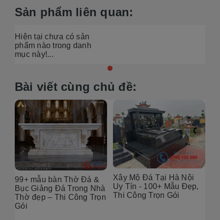
Sản phẩm liên quan:
Hiện tại chưa có sản
phẩm nào trong danh
mục này!...
Bài viết cùng chủ đề:
Xây Mộ Đá Tại Hà Nội
99+ mẫu bàn Thờ Đá &
Đị
Uy Tín - 100+ Mẫu Đẹp,
g
Bục Giảng Đá Trong Nhà
Tạ
Thi Công Trọn Gói
i
Thờ đẹp – Thi Công Trọn
Đẹ
Gói
2