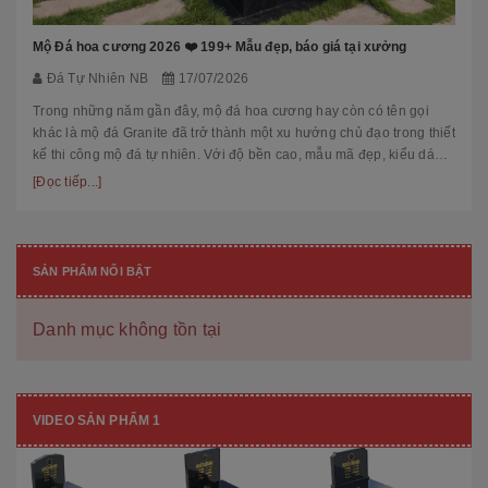
Mộ Đá hoa cương 2026 ❤️ 199+ Mẫu đẹp, báo giá tại xưởng
Đá Tự Nhiên NB
17/07/2026
Trong những năm gần đây, mộ đá hoa cương hay còn có tên gọi
khác là mộ đá Granite đã trở thành một xu hướng chủ đạo trong thiết
kế thi công mộ đá tự nhiên. Với độ bền cao, mẫu mã đẹp, kiểu dáng
hiệ...
[Đọc tiếp...]
SẢN PHẨM NỔI BẬT
Danh mục không tồn tại
VIDEO SẢN PHẨM 1