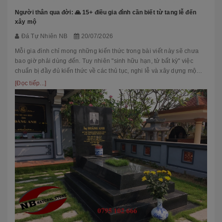
Người thân qua đời: 🙏 15+ điều gia đình cần biết từ tang lễ đến
xây mộ
Đá Tự Nhiên NB
20/07/2026
Mỗi gia đình chỉ mong những kiến thức trong bài viết này sẽ chưa
bao giờ phải dùng đến. Tuy nhiên "sinh hữu hạn, tử bất kỳ" việc
chuẩn bị đầy đủ kiến thức về các thủ tục, nghi lễ và xây dựng mộ
phầ...
[Đọc tiếp...]