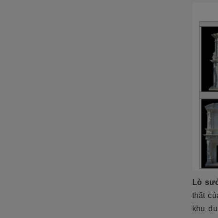
ĐÁ NỘI - NGOẠI THẤT
Sập đá- Biển hiệu
Lò sưởi đá
Phù điêu đá
Lavabo đá
Bồn tắm đá
Đèn đá
Bàn ghế đá
NON BỘ- TIỂU CẢNH SÂN
VƯỜN
Lò sưở
ĐÁ PHONG THỦY
thất củ
ĐÁ XÂY DỰNG
khu du