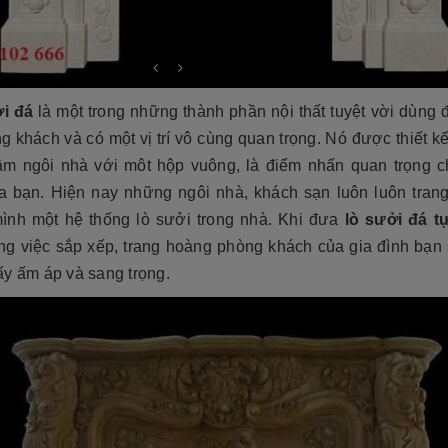
i đá
là một trong những thành phần nội thất tuyệt vời dùng 
ng khách và có một vị trí vô cùng quan trọng. Nó được thiết 
tâm ngôi nhà với môt hộp vuông, là điểm nhấn quan trọng c
a bạn. Hiện nay những ngôi nhà, khách sạn luôn luôn trang
mình một hệ thống lò sưởi trong nhà. Khi đưa
lò sưởi đá t
ong việc sắp xếp, trang hoàng phòng khách của gia đình bạn 
ấy ấm áp và sang trọng.
cương 2026 ❤️ 199+ Mẫu
á tại xưởng
Cẩn thận! 10+ Sai Lầm Cần Tránh Khi
Làm Mộ Đá Cho Người Thân
iên NB
17/07/2026
Đá Tự Nhiên NB
01/07/2026
g năm gần đây, mộ đá hoa
òn có tên gọi khác là mộ đá
Mộ phần là nơi yên nghỉ của người mất,
trở thành một xu hướng chủ
là chốn linh thiêng của gia đình dòng
iết kế thi công mộ đá tự