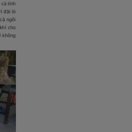
 cá tính
í đặt lò
cả ngôi
khí cho
để không