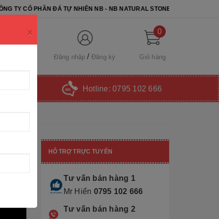
N ĐÁ TỰ NHIÊN NB - NB NATURAL STONE. CHÚC QUÝ KHÁCH CHỌN Đ
×
0
Đăng nhập
Đăng ký
Giỏ hàng
Hotline:
0795 102 666
HỖ TRỢ TRỰC TUYẾN
Tư vấn bán hàng 1
Mr Hiển
0795 102 666
Tư vấn bán hàng 2