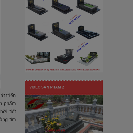
[Đọc tiếp...]
hạng mục nhận diện thương hiệu, nó
còn...
VIDEO SẢN PHẨM 2
t triển
ản phẩm
ời tiết
àng tìm