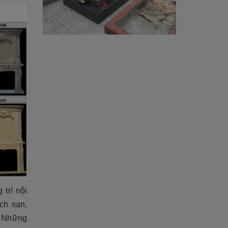
 trí nội
ách sạn,
. Những