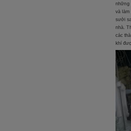
những k
và làm 
sưởi s
nhà. T
các thà
khí đượ