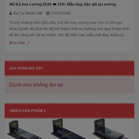
Mộ Đá hoa cương 2026 ❤️ 199+ Mẫu đẹp, báo giá tại xưởng
Đá Tự Nhiên NB
17/07/2026
Trong những năm gần đây, mộ đá hoa cương hay còn có tên gọi
khác là mộ đá Granite đã trở thành một xu hướng chủ đạo trong thiết
kế thi công mộ đá tự nhiên. Với độ bền cao, mẫu mã đẹp, kiểu dáng
hiệ...
[Đọc tiếp...]
SẢN PHẨM NỔI BẬT
Danh mục không tồn tại
VIDEO SẢN PHẨM 1