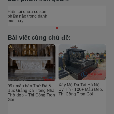
Hiện tại chưa có sản
phẩm nào trong danh
mục này!...
Bài viết cùng chủ đề:
Xây Mộ Đá Tại Hà Nội
99+ mẫu bàn Thờ Đá &
Đị
Uy Tín - 100+ Mẫu Đẹp,
g
Bục Giảng Đá Trong Nhà
Tạ
Thi Công Trọn Gói
i
Thờ đẹp – Thi Công Trọn
Đẹ
Gói
2