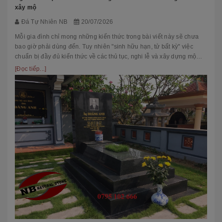
xây mộ
Đá Tự Nhiên NB
20/07/2026
Mỗi gia đình chỉ mong những kiến thức trong bài viết này sẽ chưa
bao giờ phải dùng đến. Tuy nhiên "sinh hữu hạn, tử bất kỳ" việc
chuẩn bị đầy đủ kiến thức về các thủ tục, nghi lễ và xây dựng mộ
phầ...
[Đọc tiếp...]