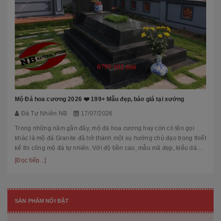
Mộ Đá hoa cương 2026 ❤️ 199+ Mẫu đẹp, báo giá tại xưởng
Đá Tự Nhiên NB
17/07/2026
Trong những năm gần đây, mộ đá hoa cương hay còn có tên gọi
khác là mộ đá Granite đã trở thành một xu hướng chủ đạo trong thiết
kế thi công mộ đá tự nhiên. Với độ bền cao, mẫu mã đẹp, kiểu dáng
hiệ...
[Đọc tiếp...]
SẢN PHẨM NỔI BẬT