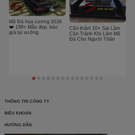
6
[101++ Mẫu] Biển Hiệu
99
Đá Khối Đẹp Cho Công
Bụ
Cẩn thận! 10+ Sai Lầm
Ty, Resort & Đô Thị Mới
Th
Cần Tránh Khi Làm Mộ
Gó
Đá Cho Người Thân
THÔNG TIN CÔNG TY
ĐIỀU KHOẢN
HƯỚNG DẪN