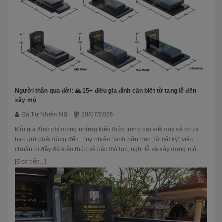
Người thân qua đời: 🙏 15+ điều gia đình cần biết từ tang lễ đến
xây mộ
Đá Tự Nhiên NB
20/07/2026
Mỗi gia đình chỉ mong những kiến thức trong bài viết này sẽ chưa
bao giờ phải dùng đến. Tuy nhiên "sinh hữu hạn, tử bất kỳ" việc
chuẩn bị đầy đủ kiến thức về các thủ tục, nghi lễ và xây dựng mộ
phầ...
[Đọc tiếp...]