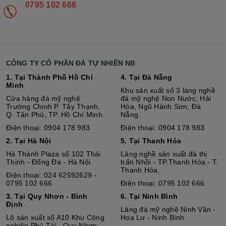
0795 102 666
CÔNG TY CỔ PHẦN ĐÁ TỰ NHIÊN NB
1. Tại Thành Phố Hồ Chí
4. Tại Đà Nẵng
Minh
Khu sản xuất số 3 làng nghề
Cửa hàng đá mỹ nghệ
đá mỹ nghệ Non Nước, Hải
Trường Chinh P. Tây Thạnh,
Hòa, Ngũ Hành Sơn, Đà
Q. Tân Phú, TP. Hồ Chí Minh.
Nẵng.
Điện thoại: 0904 178 983
Điện thoại: 0904 178 983
2. Tại Hà Nội
5. Tại Thanh Hóa
Hà Thành Plaza số 102 Thái
Làng nghề sản xuất đá thị
Thịnh - Đống Đa - Hà Nội.
trấn Nhồi - TP.Thanh Hóa - T.
Thanh Hóa.
Điện thoại: 024 62592629 -
0795 102 666
Điện thoại: 0795 102 666
3. Tại Quy Nhơn - Bình
6. Tại Ninh Bình
Định
Làng đá mỹ nghệ Ninh Vân -
Lô sả
n
xuất số A10 Khu Công
Hoa Lư - Ninh Bình
nghiệp Phú Tài - Quy Nhơn -